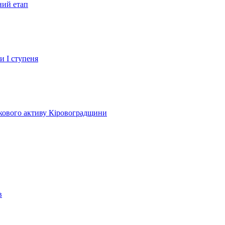
ний етап
и І ступеня
лкового активу Кіровоградщини
в