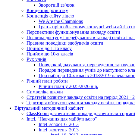
Зворотній зв'язок
Концепція розвитку
Концепція сайту ліцею
We Are the Champions
Гран - прі в обласному конкурсі web-сайтів спе
Перспективи функціонування закладу освіти
Правила доступу і перебування в закладі освіти і на 
Правила поведінки здобувачів освіти
Прийом до 1-го класу
Прийом до 10-х класів
Рух учнів
Порядок відрахування, переведення, зарахуван
Порядок переведення учнів до наступного кл
Про набір до 10-х класів 2018/2019 навчально
Річний план роботи
Річний план у 2025/2026 н.р.
Символіка школи
Стратегія розвитку закладу освіти на період 2021 - 
Територія обслугогвування закладу освіти, порядок 
Віртуальний методичний кабінет
ClassRoom для вчителів: поради для вчителя з орган
Intel. "Навчання для майбутнього"
Intel_school16_2013
Intel_жовтень_2013