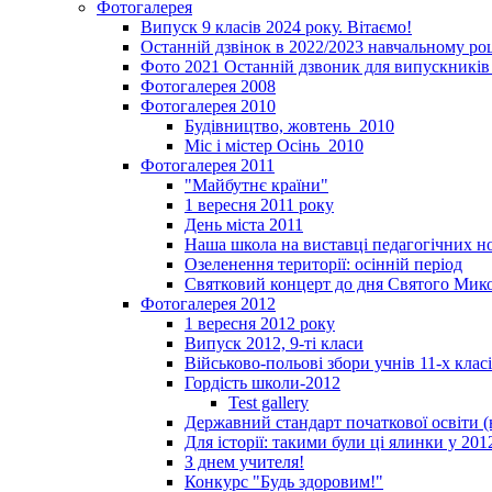
Фотогалерея
Випуск 9 класів 2024 року. Вітаємо!
Останній дзвінок в 2022/2023 навчальному ро
Фото 2021 Останній дзвоник для випускників 
Фотогалерея 2008
Фотогалерея 2010
Будівництво, жовтень_2010
Міс і містер Осінь_2010
Фотогалерея 2011
"Майбутнє країни"
1 вересня 2011 року
День міста 2011
Наша школа на виставці педагогічних 
Озеленення території: осінній період
Святковий концерт до дня Святого Мик
Фотогалерея 2012
1 вересня 2012 року
Випуск 2012, 9-ті класи
Військово-польові збори учнів 11-х клас
Гордість школи-2012
Test gallery
Державний стандарт початкової освіти (
Для історії: такими були ці ялинки у 201
З днем учителя!
Конкурс "Будь здоровим!"