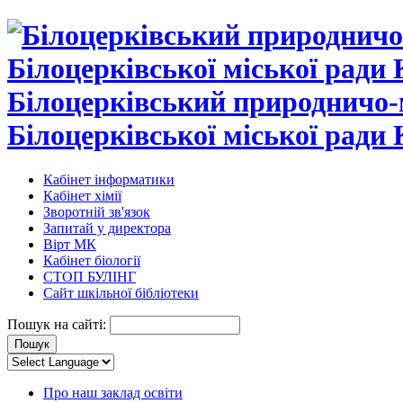
Білоцерківський природничо-
Білоцерківської міської ради 
Кабінет інформатики
Кабінет хімії
Зворотній зв'язок
Запитай у директора
Вірт МК
Кабінет біології
СТОП БУЛІНГ
Сайт шкільної бібліотеки
Пошук на сайті:
Про наш заклад освіти