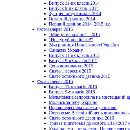
Випуск 11-их класів 2014
Випуск 9-их класів_2014
Зустріч випускників_2014
Останній дзвоник 2014
Перший дзвінок 2014_2015 н.р.
Фотогалерея 2015
"Майбутнє країни" - 2015
"Не купуй російське!"
24-а річниця Незалежності України
Єднаємо Україну
Випуск 11-их класів 2015
Випуск 9-их класів 2015
День вишиванки 2015
Свято 1 вересня 2015
Свято останнього дзвінка 2015
Фотогалерея 2016
Випуск 11-х класів 2016
Випуск 9-х класів 2016
Мельпомена запросила на мистецький а
Молюсь за тебе, Україно
Першовереснева стежка до школи
Святкуємо Всесвітній день вишиванки –
Свято останнього дзвоника 2016
Триває підготовка до нового 2016/2017 
Україна і ми – незалежні. Перше вересня