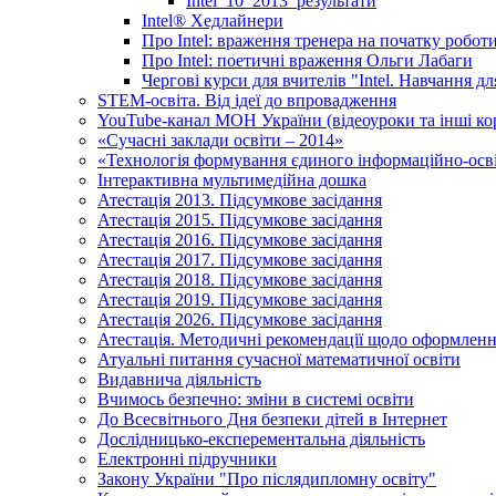
Intel_10_2013_результати
Іntel® Хедлайнери
Про Intel: враження тренера на початку робот
Про Intel: поетичні враження Ольги Лабаги
Чергові курси для вчителів "Intel. Навчання д
STEM-освіта. Від ідеї до впровадження
YouTube-канал МОН України (відеоуроки та інші ко
«Сучасні заклади освіти – 2014»
«Технологія формування єдиного інформаційно-осві
Інтерактивна мультимедійна дошка
Атестація 2013. Підсумкове засідання
Атестація 2015. Підсумкове засідання
Атестація 2016. Підсумкове засідання
Атестація 2017. Підсумкове засідання
Атестація 2018. Підсумкове засідання
Атестація 2019. Підсумкове засідання
Атестація 2026. Підсумкове засідання
Атестація. Методичні рекомендації щодо оформленн
Атуальні питання сучасної математичної освіти
Видавнича діяльність
Вчимось безпечно: зміни в системі освіти
До Всесвітнього Дня безпеки дітей в Інтернет
Дослідницько-експерементальна діяльність
Електронні підручники
Закону України "Про післядипломну освіту"