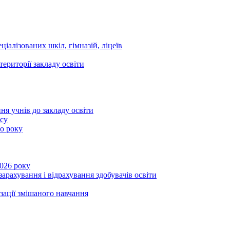
ціалізованих шкіл, гімназій, ліцеїв
території закладу освіти
ня учнів до закладу освіти
асу
го року
2026 року
зарахування і відрахування здобувачів освіти
ізації змішаного навчання