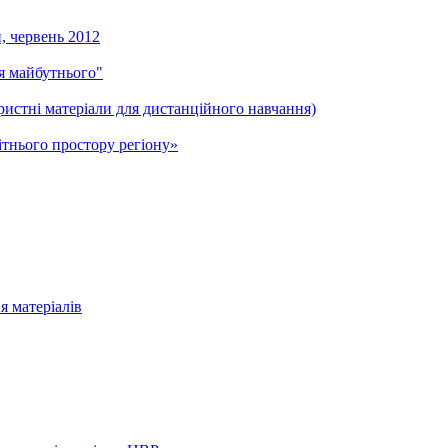
и, червень 2012
ля майбутнього"
ристні матеріали для дистанційного навчання)
тнього простору регіону»
я матеріалів