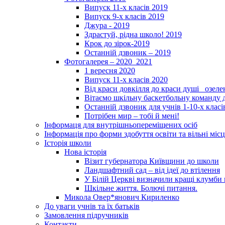
Випуск 11-х класів 2019
Випуск 9-х класів 2019
Джура - 2019
Здрастуй, рідна школо! 2019
Крок до зірок-2019
Останній дзвоник – 2019
Фотогалерея – 2020_2021
1 вересня 2020
Випуск 11-х класів 2020
Від краси довкілля до краси душі _озел
Вітаємо шкільну баскетбольну команду д
Останній дзвоник для учнів 1-10-х класі
Потрібен мир – тобі й мені!
Інформаця для внутрішньопереміщених осіб
Інформація про форми здобуття освіти та вільні місц
Історія школи
Нова історія
Візит губернатора Київщини до школи
Ландшафтний сад – від ідеї до втілення
У Білій Церкві визначили кращі клумби 
Шкільне життя. Болючі питання.
Микола Овер*янович Кириленко
До уваги учнів та їх батьків
Замовлення підручників
Контакти