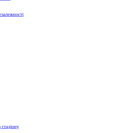
Незалежності
 стадіону