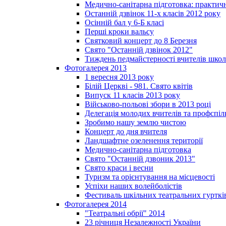
Медично-санітарна підготовка: практич
Останній дзвінок 11-х класів 2012 року
Осінній бал у 6-Б класі
Перші кроки вальсу
Святковий концерт до 8 Березня
Свято "Останній дзвінок 2012"
Тиждень педмайстерності вчителів школ
Фотогалерея 2013
1 вересня 2013 року
Білій Церкві - 981. Свято квітів
Випуск 11 класів 2013 року
Військово-польові збори в 2013 році
Делегація молодих вчителів та профспі
Зробимо нашу землю чистою
Концерт до дня вчителя
Ландшафтне озеленення території
Медично-санітарна підготовка
Свято "Останній дзвоник 2013"
Свято краси і весни
Туризм та орієнтування на місцевості
Успіхи наших волейболістів
Фестиваль шкільних театральних гурткі
Фотогалерея 2014
"Театральні обрії" 2014
23 річниця Незалежності України