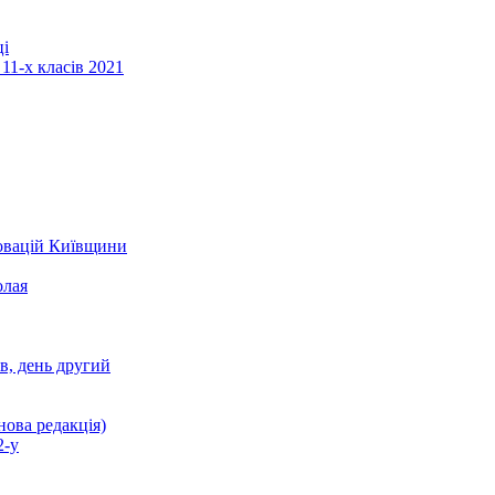
ці
11-х класів 2021
новацій Київщини
олая
ів, день другий
нова редакція)
2-у