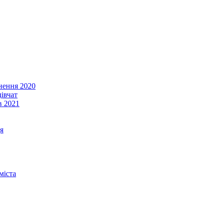
енення 2020
івчат
в 2021
я
міста