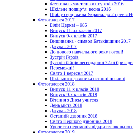
Фестиваль мистецьких гуртків 2016
Шкільне подвір*я, весна 2016
Щоб у серці жила Україна: до 25­ річчя 
Фотогалерея 2017
Білій Церкві – 985
Випуск 11-их класів 2017
Випуск 9-х класів 2017
Вишиванка - символ Батьківщини 2017
Джура - 2017
До нового навчального року готові!
Зустріч Героїв
Зустріч бійців легендарної 72-ої бригади
Переможці!
Свято 1 вересня 2017
Шкільного дзвоника останні позивні
Фотогалерея 2018
Випуск 11-х класів 2018
Випуск 9-х класів 2018
Вітання з Днем учителя
День міста 2018
Джура - 2018
Останній дзвоник 2018
Свято Першого дзвоника 2018
Урочиста церемонія відкриття шкільного
Фотогалерея 2019