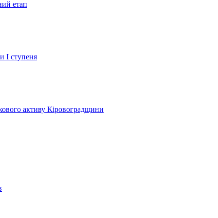
ний етап
и І ступеня
лкового активу Кіровоградщини
в