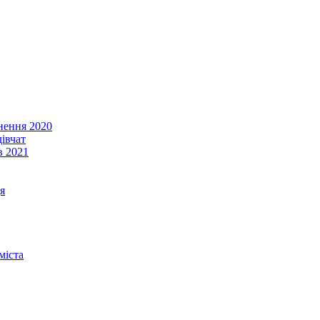
енення 2020
івчат
в 2021
я
міста