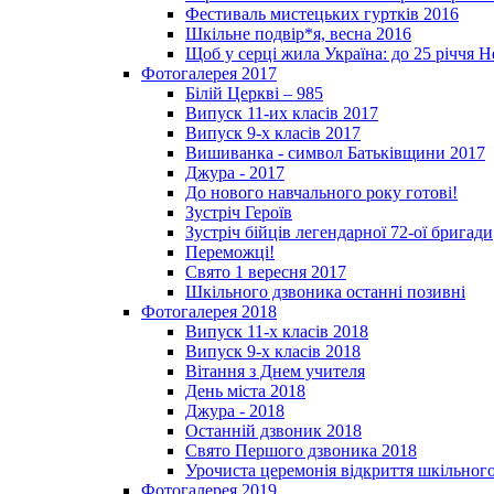
Фестиваль мистецьких гуртків 2016
Шкільне подвір*я, весна 2016
Щоб у серці жила Україна: до 25­ річчя 
Фотогалерея 2017
Білій Церкві – 985
Випуск 11-их класів 2017
Випуск 9-х класів 2017
Вишиванка - символ Батьківщини 2017
Джура - 2017
До нового навчального року готові!
Зустріч Героїв
Зустріч бійців легендарної 72-ої бригади
Переможці!
Свято 1 вересня 2017
Шкільного дзвоника останні позивні
Фотогалерея 2018
Випуск 11-х класів 2018
Випуск 9-х класів 2018
Вітання з Днем учителя
День міста 2018
Джура - 2018
Останній дзвоник 2018
Свято Першого дзвоника 2018
Урочиста церемонія відкриття шкільного
Фотогалерея 2019