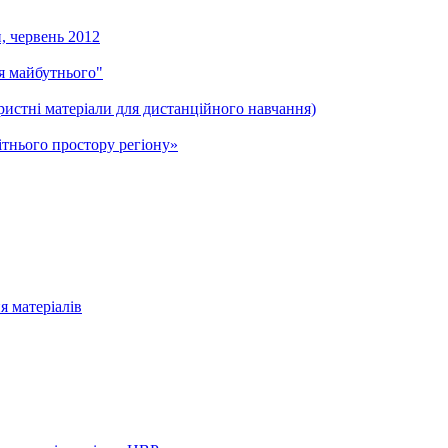
и, червень 2012
ля майбутнього"
ристні матеріали для дистанційного навчання)
тнього простору регіону»
я матеріалів