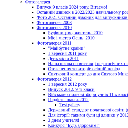
Фотогалерея
Випуск 9 класів 2024 року. Вітаємо!
Останній дзвінок в 2022/2023 навчальному ро
Фото 2021 Останній дзвоник для випускників 
Фотогалерея 2008
Фотогалерея 2010
Будівництво, жовтень_2010
Міс і містер Осінь_2010
Фотогалерея 2011
"Майбутнє країни"
1 вересня 2011 року
День міста 2011
Наша школа на виставці педагогічних 
Озеленення території: осінній період
Святковий концерт до дня Святого Мик
Фотогалерея 2012
1 вересня 2012 року
Випуск 2012, 9-ті класи
Військово-польові збори учнів 11-х клас
Гордість школи-2012
Test gallery
Державний стандарт початкової освіти (
Для історії: такими були ці ялинки у 201
З днем учителя!
Конкурс "Будь здоровим!"