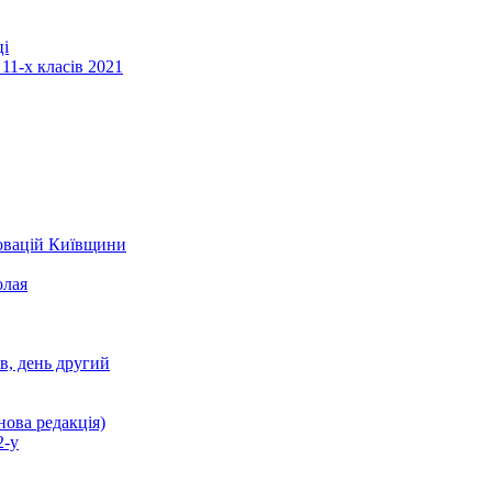
ці
11-х класів 2021
новацій Київщини
олая
ів, день другий
нова редакція)
2-у