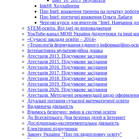
Intel_10_2013_результати
Іntel® Хедлайнери
Про Intel: враження тренера на початку робот
Про Intel: поетичні враження Ольги Лабаги
Чергові курси для вчителів "Intel. Навчання д
STEM-освіта. Від ідеї до впровадження
YouTube-канал МОН України (відеоуроки та інші ко
«Сучасні заклади освіти – 2014»
«Технологія формування єдиного інформаційно-осві
Інтерактивна мультимедійна дошка
Атестація 2013. Підсумкове засідання
Атестація 2015. Підсумкове засідання
Атестація 2016. Підсумкове засідання
Атестація 2017. Підсумкове засідання
Атестація 2018. Підсумкове засідання
Атестація 2019. Підсумкове засідання
Атестація 2026. Підсумкове засідання
Атестація. Методичні рекомендації щодо оформленн
Атуальні питання сучасної математичної освіти
Видавнича діяльність
Вчимось безпечно: зміни в системі освіти
До Всесвітнього Дня безпеки дітей в Інтернет
Дослідницько-експерементальна діяльність
Електронні підручники
Закону України "Про післядипломну освіту"