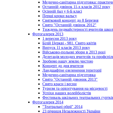
Медично-санітарна підготовка: практич
Останній дзвінок 11-х класів 2012 року
Осінній бал у 6-Б класі
Перші кроки вальсу
Святковий концерт до 8 Березня
Свято "Останній дзвінок 2012"
Тиждень педмайстерності вчителів школ
Фотогалерея 2013
1 вересня 2013 року
Білій Церкві - 981. Свято квітів
Випуск 11 класів 2013 року
Військово-польові збори в 2013 році
Делегація молодих вчителів та профспі
Зробимо нашу землю чистою
Концерт до дня вчителя
Ландшафтне озеленення території
Медично-санітарна підготовка
Свято "Останній дзвоник 2013"
Свято краси і весни
Туризм та орієнтування на місцевості
Успіхи наших волейболістів
Фестиваль шкільних театральних гурткі
Фотогалерея 2014
"Театральні обрії" 2014
23 річниця Незалежності України