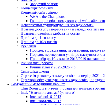
Зворотній зв'язок
Концепція розвитку
Концепція сайту ліцею
We Are the Champions
Гран - прі в обласному конкурсі web-сайтів спе
Перспективи функціонування закладу освіти
Правила доступу і перебування в закладі освіти і на 
Правила поведінки здобувачів освіти
Прийом до 1-го класу
Прийом до 10-х класів
Рух учнів
Порядок відрахування, переведення, зарахуван
Порядок переведення учнів до наступного кл
Про набір до 10-х класів 2018/2019 навчально
Річний план роботи
Річний план у 2025/2026 н.р.
Символіка школи
Стратегія розвитку закладу освіти на період 2021 - 
Територія обслугогвування закладу освіти, порядок 
Віртуальний методичний кабінет
ClassRoom для вчителів: поради для вчителя з орган
Intel. "Навчання для майбутнього"
Intel_school16_2013
Intel_жовтень_2013