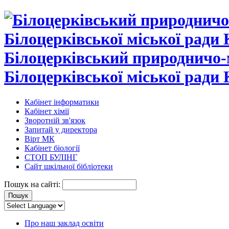
Білоцерківський природничо-
Білоцерківської міської ради 
Кабінет інформатики
Кабінет хімії
Зворотній зв'язок
Запитай у директора
Вірт МК
Кабінет біології
СТОП БУЛІНГ
Сайт шкільної бібліотеки
Пошук на сайті:
Про наш заклад освіти