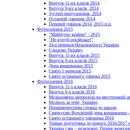
Випуск 11-их класів 2014
Випуск 9-их класів_2014
Зустріч випускників_2014
Останній дзвоник 2014
Перший дзвінок 2014_2015 н.р.
Фотогалерея 2015
"Майбутнє країни" - 2015
"Не купуй російське!"
24-а річниця Незалежності України
Єднаємо Україну
Випуск 11-их класів 2015
Випуск 9-их класів 2015
День вишиванки 2015
Свято 1 вересня 2015
Свято останнього дзвінка 2015
Фотогалерея 2016
Випуск 11-х класів 2016
Випуск 9-х класів 2016
Мельпомена запросила на мистецький а
Молюсь за тебе, Україно
Першовереснева стежка до школи
Святкуємо Всесвітній день вишиванки –
Свято останнього дзвоника 2016
Триває підготовка до нового 2016/2017 
Україна і ми – незалежні. Перше вересня