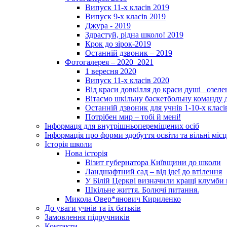
Випуск 11-х класів 2019
Випуск 9-х класів 2019
Джура - 2019
Здрастуй, рідна школо! 2019
Крок до зірок-2019
Останній дзвоник – 2019
Фотогалерея – 2020_2021
1 вересня 2020
Випуск 11-х класів 2020
Від краси довкілля до краси душі _озел
Вітаємо шкільну баскетбольну команду д
Останній дзвоник для учнів 1-10-х класі
Потрібен мир – тобі й мені!
Інформаця для внутрішньопереміщених осіб
Інформація про форми здобуття освіти та вільні місц
Історія школи
Нова історія
Візит губернатора Київщини до школи
Ландшафтний сад – від ідеї до втілення
У Білій Церкві визначили кращі клумби 
Шкільне життя. Болючі питання.
Микола Овер*янович Кириленко
До уваги учнів та їх батьків
Замовлення підручників
Контакти