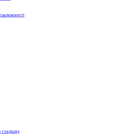
Незалежності
 стадіону