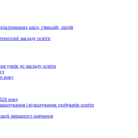
ціалізованих шкіл, гімназій, ліцеїв
території закладу освіти
ня учнів до закладу освіти
асу
го року
2026 року
зарахування і відрахування здобувачів освіти
ізації змішаного навчання