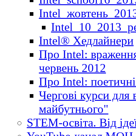
Intel_жовтень_201
Intel_10_2013_р
Іntel® Хедлайнери
Про Intel: враженн
червень 2012
Про Intel: поетичн
Чергові курси для 
майбутнього"
STEM-освіта. Від іде