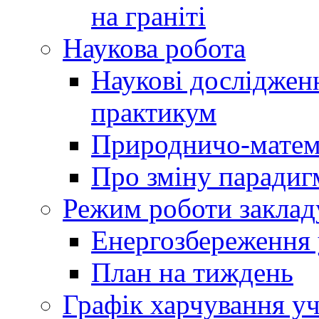
на граніті
Наукова робота
Наукові досліджен
практикум
Природничо-матем
Про зміну парадиг
Режим роботи заклад
Енергозбереження у
План на тиждень
Графік харчування уч