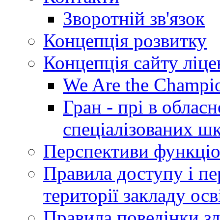
Зворотній зв'язок
Концепція розвитку
Концепція сайту ліц
We Are the Champi
Гран - прі в облас
спеціалізованих шкі
Перспективи функціо
Правила доступу і пер
території закладу осв
Правила поведінки зд