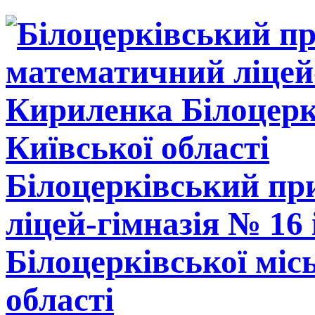
Білоцерківський п
ліцей-гімназія № 16
Білоцерківської міс
області