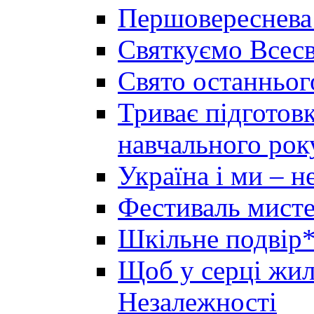
Першовереснева
Святкуємо Всесв
Свято останньог
Триває підготов
навчального рок
Україна і ми – 
Фестиваль мисте
Шкільне подвір*
Щоб у серці жила
Незалежності