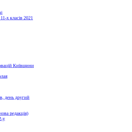
ці
11-х класів 2021
новацій Київщини
олая
ів, день другий
нова редакція)
2-у