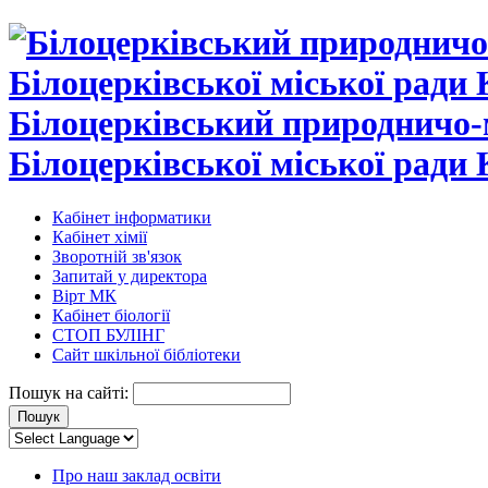
Білоцерківський природничо-
Білоцерківської міської ради 
Кабінет інформатики
Кабінет хімії
Зворотній зв'язок
Запитай у директора
Вірт МК
Кабінет біології
СТОП БУЛІНГ
Сайт шкільної бібліотеки
Пошук на сайті:
Про наш заклад освіти