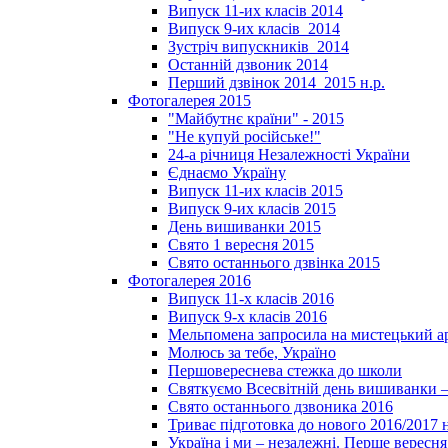
Випуск 11-их класів 2014
Випуск 9-их класів_2014
Зустріч випускників_2014
Останній дзвоник 2014
Перший дзвінок 2014_2015 н.р.
Фотогалерея 2015
"Майбутнє країни" - 2015
"Не купуй російське!"
24-а річниця Незалежності України
Єднаємо Україну
Випуск 11-их класів 2015
Випуск 9-их класів 2015
День вишиванки 2015
Свято 1 вересня 2015
Свято останнього дзвінка 2015
Фотогалерея 2016
Випуск 11-х класів 2016
Випуск 9-х класів 2016
Мельпомена запросила на мистецький а
Молюсь за тебе, Україно
Першовереснева стежка до школи
Святкуємо Всесвітній день вишиванки –
Свято останнього дзвоника 2016
Триває підготовка до нового 2016/2017 
Україна і ми – незалежні. Перше вересня