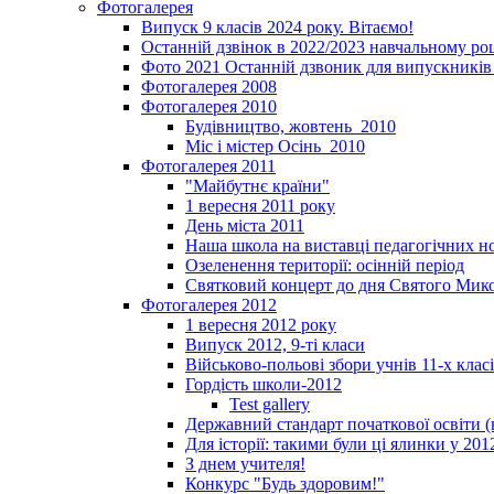
Фотогалерея
Випуск 9 класів 2024 року. Вітаємо!
Останній дзвінок в 2022/2023 навчальному ро
Фото 2021 Останній дзвоник для випускників 
Фотогалерея 2008
Фотогалерея 2010
Будівництво, жовтень_2010
Міс і містер Осінь_2010
Фотогалерея 2011
"Майбутнє країни"
1 вересня 2011 року
День міста 2011
Наша школа на виставці педагогічних 
Озеленення території: осінній період
Святковий концерт до дня Святого Мик
Фотогалерея 2012
1 вересня 2012 року
Випуск 2012, 9-ті класи
Військово-польові збори учнів 11-х клас
Гордість школи-2012
Test gallery
Державний стандарт початкової освіти (
Для історії: такими були ці ялинки у 201
З днем учителя!
Конкурс "Будь здоровим!"