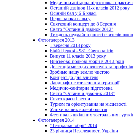
Медично-санітарна підготовка: практич
Останній дзвінок 11-х класів 2012 року
Осінній бал у 6-Б класі
Перші кроки вальсу
Святковий концерт до 8 Березня
Свято "Останній дзвінок 2012"
Тиждень педмайстерності вчителів школ
Фотогалерея 2013
1 вересня 2013 року
Білій Церкві - 981. Свято квітів
Випуск 11 класів 2013 року
Військово-польові збори в 2013 році
Делегація молодих вчителів та профспі
Зробимо нашу землю чистою
Концерт до дня вчителя
Ландшафтне озеленення території
Медично-санітарна підготовка
Свято "Останній дзвоник 2013"
Свято краси і весни
Туризм та орієнтування на місцевості
Успіхи наших волейболістів
Фестиваль шкільних театральних гурткі
Фотогалерея 2014
"Театральні обрії" 2014
23 річниця Незалежності України