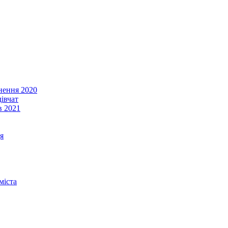
енення 2020
івчат
в 2021
я
міста