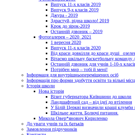
Випуск 11-х класів 2019
Випуск 9-х класів 2019
Джура - 2019
Здрастуй, рідна школо! 2019
Крок до зірок-2019
Останній дзвоник – 2019
Фотогалерея – 2020_2021
1 вересня 2020
Випуск 11-х класів 2020
Від краси довкілля до краси душі _озел
Вітаємо шкільну баскетбольну команду д
Останній дзвоник для учнів 1-10-х класі
Потрібен мир – тобі й мені!
Інформаця для внутрішньопереміщених осіб
Інформація про форми здобуття освіти та вільні місц
Історія школи
Нова історія
Візит губернатора Київщини до школи
Ландшафтний сад – від ідеї до втілення
У Білій Церкві визначили кращі клумби 
Шкільне життя. Болючі питання.
Микола Овер*янович Кириленко
До уваги учнів та їх батьків
Замовлення підручників
Контакти