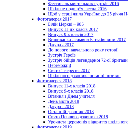
Фестиваль мистецьких гуртків 2016
Шкільне подвір*я, весна 2016
Щоб у серці жила Україна: до 25­ річчя 
Фотогалерея 2017
Білій Церкві – 985
Випуск 11-их класів 2017
Випуск 9-х класів 2017
Вишиванка - символ Батьківщини 2017
Джура - 2017
До нового навчального року готові!
Зустріч Героїв
Зустріч бійців легендарної 72-ої бригади
Переможці!
Свято 1 вересня 2017
Шкільного дзвоника останні позивні
Фотогалерея 2018
Випуск 11-х класів 2018
Випуск 9-х класів 2018
Вітання з Днем учителя
День міста 2018
Джура - 2018
Останній дзвоник 2018
Свято Першого дзвоника 2018
Урочиста церемонія відкриття шкільного
Фотогалерея 2019