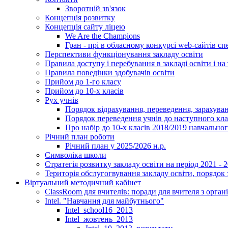
Зворотній зв'язок
Концепція розвитку
Концепція сайту ліцею
We Are the Champions
Гран - прі в обласному конкурсі web-сайтів спе
Перспективи функціонування закладу освіти
Правила доступу і перебування в закладі освіти і на 
Правила поведінки здобувачів освіти
Прийом до 1-го класу
Прийом до 10-х класів
Рух учнів
Порядок відрахування, переведення, зарахуван
Порядок переведення учнів до наступного кл
Про набір до 10-х класів 2018/2019 навчально
Річний план роботи
Річний план у 2025/2026 н.р.
Символіка школи
Стратегія розвитку закладу освіти на період 2021 - 
Територія обслугогвування закладу освіти, порядок 
Віртуальний методичний кабінет
ClassRoom для вчителів: поради для вчителя з орган
Intel. "Навчання для майбутнього"
Intel_school16_2013
Intel_жовтень_2013