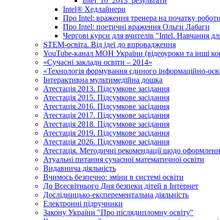
Intel_10_2013_результати
Іntel® Хедлайнери
Про Intel: враження тренера на початку робот
Про Intel: поетичні враження Ольги Лабаги
Чергові курси для вчителів "Intel. Навчання д
STEM-освіта. Від ідеї до впровадження
YouTube-канал МОН України (відеоуроки та інші ко
«Сучасні заклади освіти – 2014»
«Технологія формування єдиного інформаційно-осві
Інтерактивна мультимедійна дошка
Атестація 2013. Підсумкове засідання
Атестація 2015. Підсумкове засідання
Атестація 2016. Підсумкове засідання
Атестація 2017. Підсумкове засідання
Атестація 2018. Підсумкове засідання
Атестація 2019. Підсумкове засідання
Атестація 2026. Підсумкове засідання
Атестація. Методичні рекомендації щодо оформленн
Атуальні питання сучасної математичної освіти
Видавнича діяльність
Вчимось безпечно: зміни в системі освіти
До Всесвітнього Дня безпеки дітей в Інтернет
Дослідницько-експерементальна діяльність
Електронні підручники
Закону України "Про післядипломну освіту"