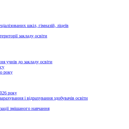
ціалізованих шкіл, гімназій, ліцеїв
території закладу освіти
ня учнів до закладу освіти
асу
го року
2026 року
зарахування і відрахування здобувачів освіти
ізації змішаного навчання