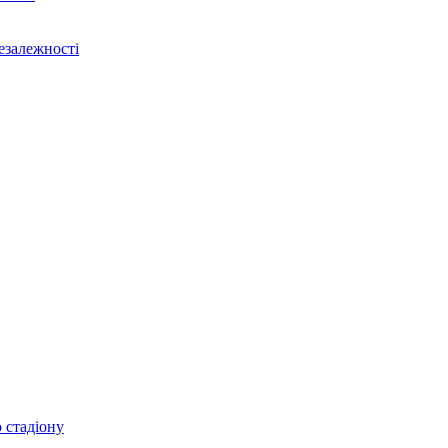
Незалежності
 стадіону