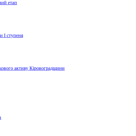
ний етап
и І ступеня
лкового активу Кіровоградщини
в