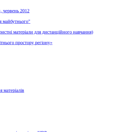
и, червень 2012
ля майбутнього"
ристні матеріали для дистанційного навчання)
тнього простору регіону»
я матеріалів