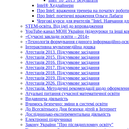
Intel_10_2013_результати
Іntel® Хедлайнери
Про Intel: враження тренера на початку робот
Про Intel: поетичні враження Ольги Лабаги
Чергові курси для вчителів "Intel. Навчання д
STEM-освіта. Від ідеї до впровадження
YouTube-канал МОН України (відеоуроки та інші ко
«Сучасні заклади освіти – 2014»
«Технологія формування єдиного інформаційно-осві
Інтерактивна мультимедійна дошка
Атестація 2013. Підсумкове засідання
Атестація 2015. Підсумкове засідання
Атестація 2016. Підсумкове засідання
Атестація 2017. Підсумкове засідання
Атестація 2018. Підсумкове засідання
Атестація 2019. Підсумкове засідання
Атестація 2026. Підсумкове засідання
Атестація. Методичні рекомендації щодо оформленн
Атуальні питання сучасної математичної освіти
Видавнича діяльність
Вчимось безпечно: зміни в системі освіти
До Всесвітнього Дня безпеки дітей в Інтернет
Дослідницько-експерементальна діяльність
Електронні підручники
Закону України "Про післядипломну освіту"