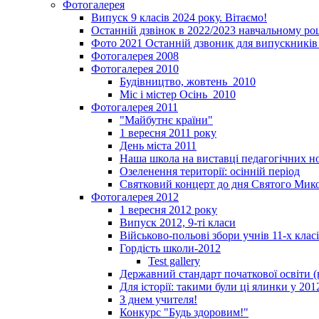
Фотогалерея
Випуск 9 класів 2024 року. Вітаємо!
Останній дзвінок в 2022/2023 навчальному ро
Фото 2021 Останній дзвоник для випускників 
Фотогалерея 2008
Фотогалерея 2010
Будівництво, жовтень_2010
Міс і містер Осінь_2010
Фотогалерея 2011
"Майбутнє країни"
1 вересня 2011 року
День міста 2011
Наша школа на виставці педагогічних 
Озеленення території: осінній період
Святковий концерт до дня Святого Мик
Фотогалерея 2012
1 вересня 2012 року
Випуск 2012, 9-ті класи
Військово-польові збори учнів 11-х клас
Гордість школи-2012
Test gallery
Державний стандарт початкової освіти (
Для історії: такими були ці ялинки у 201
З днем учителя!
Конкурс "Будь здоровим!"