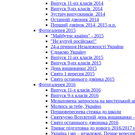
Випуск 11-их класів 2014
Випуск 9-их класів_2014
Зустріч випускників_2014
Останній дзвоник 2014
Перший дзвінок 2014_2015 н.р.
Фотогалерея 2015
"Майбутнє країни" - 2015
"Не купуй російське!"
24-а річниця Незалежності України
Єднаємо Україну
Випуск 11-их класів 2015
Випуск 9-их класів 2015
День вишиванки 2015
Свято 1 вересня 2015
Свято останнього дзвінка 2015
Фотогалерея 2016
Випуск 11-х класів 2016
Випуск 9-х класів 2016
Мельпомена запросила на мистецький а
Молюсь за тебе, Україно
Першовереснева стежка до школи
Святкуємо Всесвітній день вишиванки –
Свято останнього дзвоника 2016
Триває підготовка до нового 2016/2017 
Україна і ми – незалежні. Перше вересня