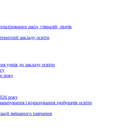
ціалізованих шкіл, гімназій, ліцеїв
території закладу освіти
ня учнів до закладу освіти
асу
го року
2026 року
зарахування і відрахування здобувачів освіти
ізації змішаного навчання