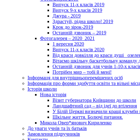
Випуск 11-х класів 2019
Випуск 9-х класів 2019
Джура - 2019
Здрастуй, рідна школо! 2019
Крок до зірок-2019
Останній дзвоник – 2019
Фотогалерея – 2020_2021
1 вересня 2020
Випуск 11-х класів 2020
Від краси довкілля до краси душі _озел
Вітаємо шкільну баскетбольну команду д
Останній дзвоник для учнів 1-10-х класі
Потрібен мир – тобі й мені!
Інформаця для внутрішньопереміщених осіб
Інформація про форми здобуття освіти та вільні місц
Історія школи
Нова історія
Візит губернатора Київщини до школи
Ландшафтний сад – від ідеї до втілення
У Білій Церкві визначили кращі клумби 
Шкільне життя. Болючі питання.
Микола Овер*янович Кириленко
До уваги учнів та їх батьків
Замовлення підручників
Контакти