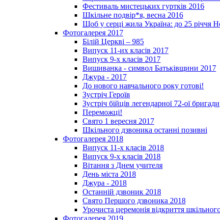
Фестиваль мистецьких гуртків 2016
Шкільне подвір*я, весна 2016
Щоб у серці жила Україна: до 25­ річчя 
Фотогалерея 2017
Білій Церкві – 985
Випуск 11-их класів 2017
Випуск 9-х класів 2017
Вишиванка - символ Батьківщини 2017
Джура - 2017
До нового навчального року готові!
Зустріч Героїв
Зустріч бійців легендарної 72-ої бригади
Переможці!
Свято 1 вересня 2017
Шкільного дзвоника останні позивні
Фотогалерея 2018
Випуск 11-х класів 2018
Випуск 9-х класів 2018
Вітання з Днем учителя
День міста 2018
Джура - 2018
Останній дзвоник 2018
Свято Першого дзвоника 2018
Урочиста церемонія відкриття шкільного
Фотогалерея 2019