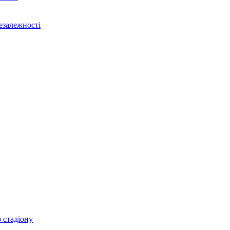
Незалежності
 стадіону