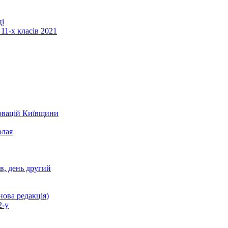
ці
11-х класів 2021
новацій Київщини
олая
ів, день другий
нова редакція)
2-у