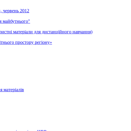
и, червень 2012
ля майбутнього"
ристні матеріали для дистанційного навчання)
тнього простору регіону»
я матеріалів