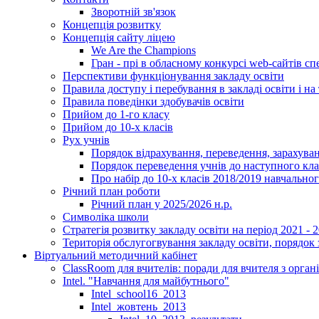
Зворотній зв'язок
Концепція розвитку
Концепція сайту ліцею
We Are the Champions
Гран - прі в обласному конкурсі web-сайтів спе
Перспективи функціонування закладу освіти
Правила доступу і перебування в закладі освіти і на 
Правила поведінки здобувачів освіти
Прийом до 1-го класу
Прийом до 10-х класів
Рух учнів
Порядок відрахування, переведення, зарахуван
Порядок переведення учнів до наступного кл
Про набір до 10-х класів 2018/2019 навчально
Річний план роботи
Річний план у 2025/2026 н.р.
Символіка школи
Стратегія розвитку закладу освіти на період 2021 - 
Територія обслугогвування закладу освіти, порядок 
Віртуальний методичний кабінет
ClassRoom для вчителів: поради для вчителя з орган
Intel. "Навчання для майбутнього"
Intel_school16_2013
Intel_жовтень_2013