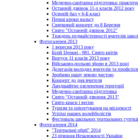
Медично-санітарна підготовка: практич
Останній дзвінок 11-х класів 2012 року
Осінній бал у 6-Б класі
Перші кроки вальсу
Святковий концерт до 8 Березня
Свято "Останній дзвінок 2012"
Тиждень педмайстерності вчителів школ
Фотогалерея 2013
1 вересня 2013 року
Білій Церкві - 981. Свято квітів
Випуск 11 класів 2013 року
Військово-польові збори в 2013 році
Делегація молодих вчителів та профспі
Зробимо нашу землю чистою
Концерт до дня вчителя
Ландшафтне озеленення території
Медично-санітарна підготовка
Свято "Останній дзвоник 2013"
Свято краси і весни
Туризм та орієнтування на місцевості
Успіхи наших волейболістів
Фестиваль шкільних театральних гурткі
Фотогалерея 2014
"Театральні обрії" 2014
23 річниця Незалежності України