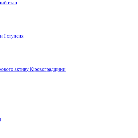
ний етап
и І ступеня
лкового активу Кіровоградщини
в