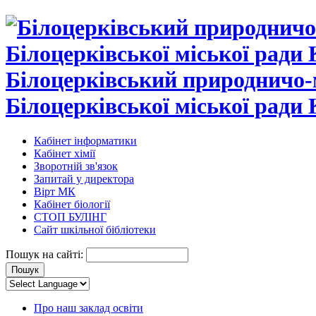
Білоцерківський природничо-
Білоцерківської міської ради 
Кабінет інформатики
Кабінет хімії
Зворотній зв'язок
Запитай у директора
Вірт МК
Кабінет біології
СТОП БУЛІНГ
Сайт шкільної бібліотеки
Пошук на сайті:
Про наш заклад освіти