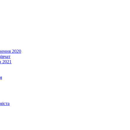
енення 2020
івчат
в 2021
я
міста