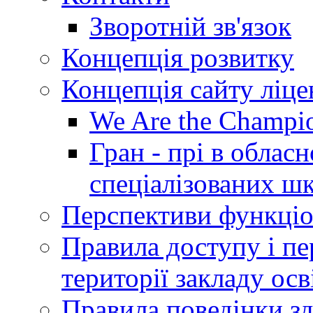
Зворотній зв'язок
Концепція розвитку
Концепція сайту ліц
We Are the Champi
Гран - прі в облас
спеціалізованих шкі
Перспективи функціо
Правила доступу і пер
території закладу осв
Правила поведінки зд