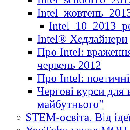
Intel_жовтень_201
Intel_10_2013_р
Іntel® Хедлайнери
Про Intel: враженн
червень 2012
Про Intel: поетичн
Чергові курси для 
майбутнього"
STEM-освіта. Від іде