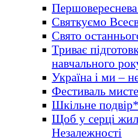
Першовереснева
Святкуємо Всесв
Свято останньог
Триває підготов
навчального рок
Україна і ми – 
Фестиваль мисте
Шкільне подвір*
Щоб у серці жила
Незалежності