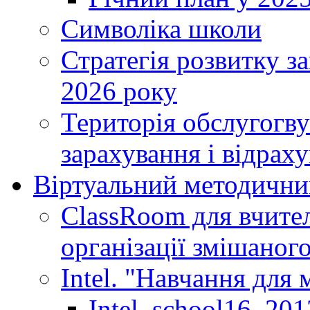
Символіка школи
Стратегія розвитку за
2026 року
Територія обслугогву
зарахування і відраху
Віртуальний методични
ClassRoom для вчител
організації змішаног
Intel. "Навчання для
Intel_school16_201