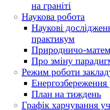
на граніті
Наукова робота
Наукові досліджен
практикум
Природничо-матем
Про зміну парадиг
Режим роботи заклад
Енергозбереження у
План на тиждень
Графік харчування уч