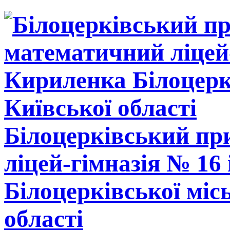
Білоцерківський п
ліцей-гімназія № 16
Білоцерківської міс
області