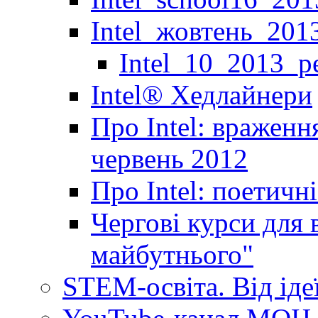
Intel_жовтень_201
Intel_10_2013_р
Іntel® Хедлайнери
Про Intel: враженн
червень 2012
Про Intel: поетичн
Чергові курси для 
майбутнього"
STEM-освіта. Від іде