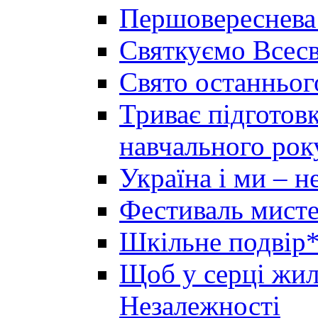
Першовереснева
Святкуємо Всесв
Свято останньог
Триває підготов
навчального рок
Україна і ми – 
Фестиваль мисте
Шкільне подвір*
Щоб у серці жила
Незалежності