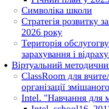
Символіка школи
Стратегія розвитку за
2026 року
Територія обслугогву
зарахування і відраху
Віртуальний методични
ClassRoom для вчител
організації змішаног
Intel. "Навчання для
Intel_school16_201