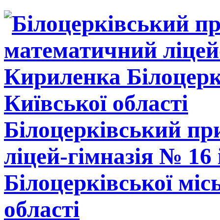
Білоцерківський п
ліцей-гімназія № 16
Білоцерківської міс
області