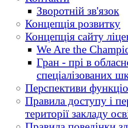
Зворотній зв'язок
Концепція розвитку
Концепція сайту ліц
We Are the Champi
Гран - прі в облас
спеціалізованих шкі
Перспективи функціо
Правила доступу і пер
території закладу осв
Правила поведінки зд