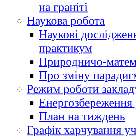
на граніті
Наукова робота
Наукові досліджен
практикум
Природничо-матем
Про зміну парадиг
Режим роботи заклад
Енергозбереження у
План на тиждень
Графік харчування уч