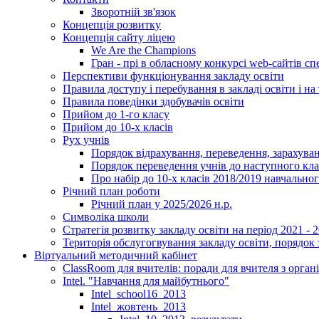
Зворотній зв'язок
Концепція розвитку
Концепція сайту ліцею
We Are the Champions
Гран - прі в обласному конкурсі web-сайтів спе
Перспективи функціонування закладу освіти
Правила доступу і перебування в закладі освіти і на 
Правила поведінки здобувачів освіти
Прийом до 1-го класу
Прийом до 10-х класів
Рух учнів
Порядок відрахування, переведення, зарахуван
Порядок переведення учнів до наступного кл
Про набір до 10-х класів 2018/2019 навчально
Річний план роботи
Річний план у 2025/2026 н.р.
Символіка школи
Стратегія розвитку закладу освіти на період 2021 - 
Територія обслугогвування закладу освіти, порядок 
Віртуальний методичний кабінет
ClassRoom для вчителів: поради для вчителя з орган
Intel. "Навчання для майбутнього"
Intel_school16_2013
Intel_жовтень_2013