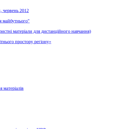
и, червень 2012
ля майбутнього"
ристні матеріали для дистанційного навчання)
тнього простору регіону»
я матеріалів