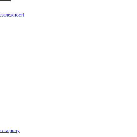
Незалежності
 стадіону