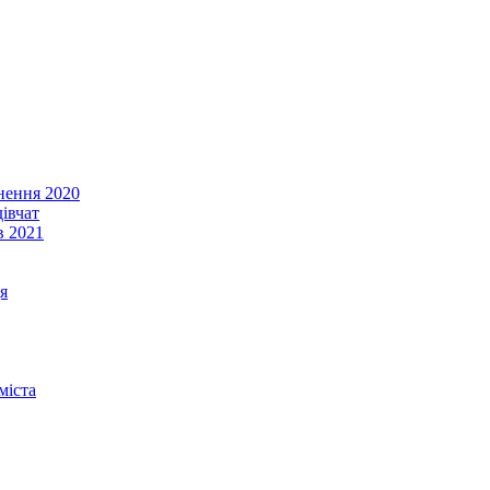
енення 2020
івчат
в 2021
я
міста