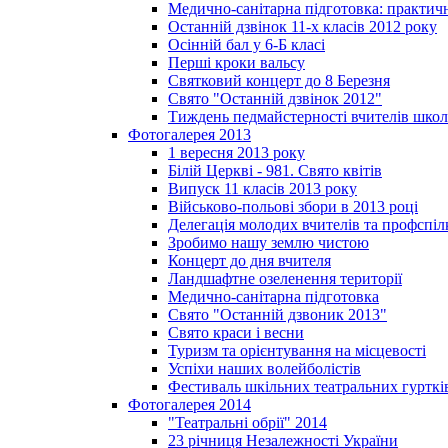
Медично-санітарна підготовка: практич
Останній дзвінок 11-х класів 2012 року
Осінній бал у 6-Б класі
Перші кроки вальсу
Святковий концерт до 8 Березня
Свято "Останній дзвінок 2012"
Тиждень педмайстерності вчителів школ
Фотогалерея 2013
1 вересня 2013 року
Білій Церкві - 981. Свято квітів
Випуск 11 класів 2013 року
Військово-польові збори в 2013 році
Делегація молодих вчителів та профспі
Зробимо нашу землю чистою
Концерт до дня вчителя
Ландшафтне озеленення території
Медично-санітарна підготовка
Свято "Останній дзвоник 2013"
Свято краси і весни
Туризм та орієнтування на місцевості
Успіхи наших волейболістів
Фестиваль шкільних театральних гурткі
Фотогалерея 2014
"Театральні обрії" 2014
23 річниця Незалежності України