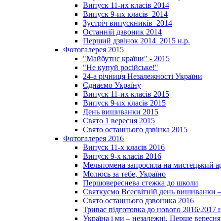
Випуск 11-их класів 2014
Випуск 9-их класів_2014
Зустріч випускників_2014
Останній дзвоник 2014
Перший дзвінок 2014_2015 н.р.
Фотогалерея 2015
"Майбутнє країни" - 2015
"Не купуй російське!"
24-а річниця Незалежності України
Єднаємо Україну
Випуск 11-их класів 2015
Випуск 9-их класів 2015
День вишиванки 2015
Свято 1 вересня 2015
Свято останнього дзвінка 2015
Фотогалерея 2016
Випуск 11-х класів 2016
Випуск 9-х класів 2016
Мельпомена запросила на мистецький а
Молюсь за тебе, Україно
Першовереснева стежка до школи
Святкуємо Всесвітній день вишиванки –
Свято останнього дзвоника 2016
Триває підготовка до нового 2016/2017 
Україна і ми – незалежні. Перше вересня