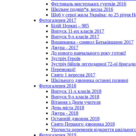
Фестиваль мистецьких гуртків 2016
Шкільне подвір*я, весна 2016
Щоб у серці жила Україна: до 25­ річчя 
Фотогалерея 2017
Білій Церкві – 985
Випуск 11-их класів 2017
Випуск 9-х класів 2017
Вишиванка - символ Батьківщини 2017
Джура - 2017
До нового навчального року готові!
Зустріч Героїв
Зустріч бійців легендарної 72-ої бригади
Переможці!
Свято 1 вересня 2017
Шкільного дзвоника останні позивні
Фотогалерея 2018
Випуск 11-х класів 2018
Випуск 9-х класів 2018
Вітання з Днем учителя
День міста 2018
Джура - 2018
Останній дзвоник 2018
Свято Першого дзвоника 2018
Урочиста церемонія відкриття шкільного
Фотогалерея 2019