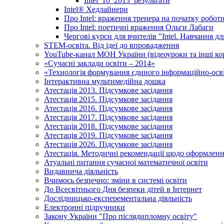
Intel_10_2013_результати
Іntel® Хедлайнери
Про Intel: враження тренера на початку робот
Про Intel: поетичні враження Ольги Лабаги
Чергові курси для вчителів "Intel. Навчання д
STEM-освіта. Від ідеї до впровадження
YouTube-канал МОН України (відеоуроки та інші ко
«Сучасні заклади освіти – 2014»
«Технологія формування єдиного інформаційно-осві
Інтерактивна мультимедійна дошка
Атестація 2013. Підсумкове засідання
Атестація 2015. Підсумкове засідання
Атестація 2016. Підсумкове засідання
Атестація 2017. Підсумкове засідання
Атестація 2018. Підсумкове засідання
Атестація 2019. Підсумкове засідання
Атестація 2026. Підсумкове засідання
Атестація. Методичні рекомендації щодо оформленн
Атуальні питання сучасної математичної освіти
Видавнича діяльність
Вчимось безпечно: зміни в системі освіти
До Всесвітнього Дня безпеки дітей в Інтернет
Дослідницько-експерементальна діяльність
Електронні підручники
Закону України "Про післядипломну освіту"