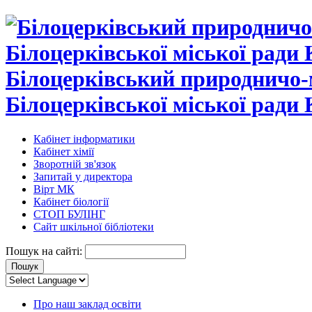
Білоцерківський природничо-
Білоцерківської міської ради 
Кабінет інформатики
Кабінет хімії
Зворотній зв'язок
Запитай у директора
Вірт МК
Кабінет біології
СТОП БУЛІНГ
Сайт шкільної бібліотеки
Пошук на сайті:
Про наш заклад освіти