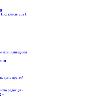
ці
11-х класів 2021
новацій Київщини
олая
ів, день другий
нова редакція)
2-у