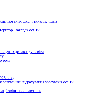
ціалізованих шкіл, гімназій, ліцеїв
території закладу освіти
ня учнів до закладу освіти
асу
го року
2026 року
зарахування і відрахування здобувачів освіти
ізації змішаного навчання