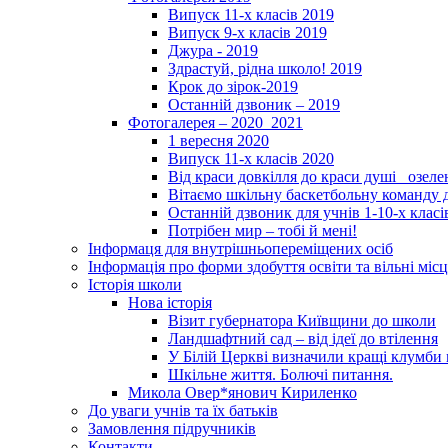
Випуск 11-х класів 2019
Випуск 9-х класів 2019
Джура - 2019
Здрастуй, рідна школо! 2019
Крок до зірок-2019
Останній дзвоник – 2019
Фотогалерея – 2020_2021
1 вересня 2020
Випуск 11-х класів 2020
Від краси довкілля до краси душі _озел
Вітаємо шкільну баскетбольну команду д
Останній дзвоник для учнів 1-10-х класі
Потрібен мир – тобі й мені!
Інформаця для внутрішньопереміщених осіб
Інформація про форми здобуття освіти та вільні місц
Історія школи
Нова історія
Візит губернатора Київщини до школи
Ландшафтний сад – від ідеї до втілення
У Білій Церкві визначили кращі клумби 
Шкільне життя. Болючі питання.
Микола Овер*янович Кириленко
До уваги учнів та їх батьків
Замовлення підручників
Контакти