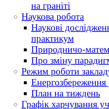
на граніті
Наукова робота
Наукові досліджен
практикум
Природничо-матем
Про зміну парадиг
Режим роботи заклад
Енергозбереження у
План на тиждень
Графік харчування уч