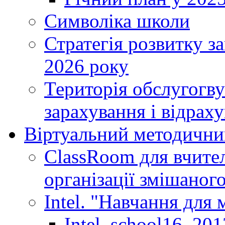
Символіка школи
Стратегія розвитку за
2026 року
Територія обслугогву
зарахування і відраху
Віртуальний методични
ClassRoom для вчител
організації змішаног
Intel. "Навчання для
Intel_school16_201