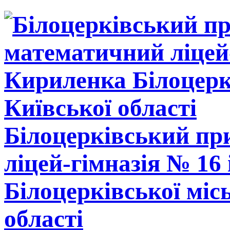
Білоцерківський п
ліцей-гімназія № 16
Білоцерківської міс
області