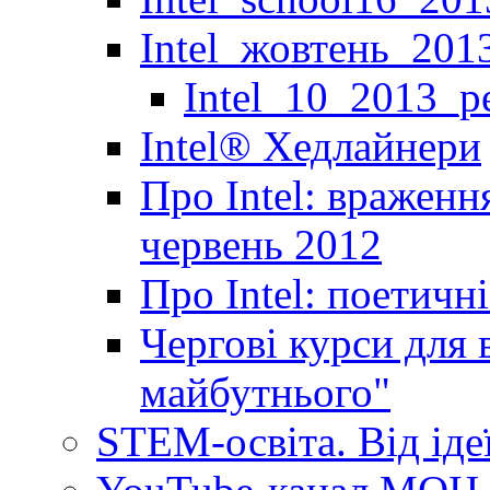
Intel_жовтень_201
Intel_10_2013_р
Іntel® Хедлайнери
Про Intel: враженн
червень 2012
Про Intel: поетичн
Чергові курси для 
майбутнього"
STEM-освіта. Від іде