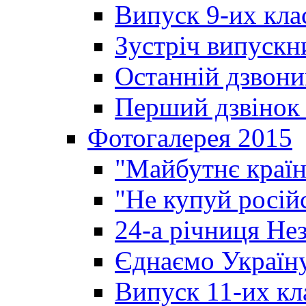
Випуск 9-их кла
Зустріч випускн
Останній дзвони
Перший дзвінок 
Фотогалерея 2015
"Майбутнє країн
"Не купуй росій
24-а річниця Не
Єднаємо Україн
Випуск 11-их кл