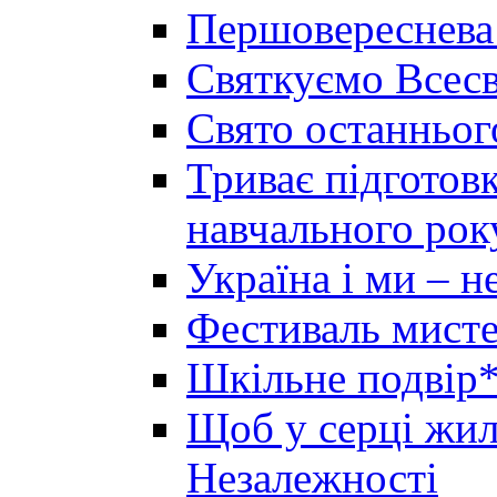
Першовереснева
Святкуємо Всесв
Свято останньог
Триває підготов
навчального рок
Україна і ми – 
Фестиваль мисте
Шкільне подвір*
Щоб у серці жила
Незалежності