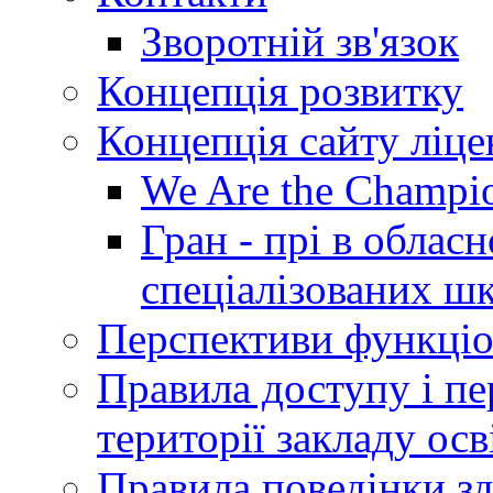
Зворотній зв'язок
Концепція розвитку
Концепція сайту ліц
We Are the Champi
Гран - прі в облас
спеціалізованих шкі
Перспективи функціо
Правила доступу і пер
території закладу осв
Правила поведінки зд