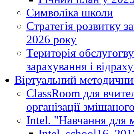
Символіка школи
Стратегія розвитку за
2026 року
Територія обслугогву
зарахування і відраху
Віртуальний методични
ClassRoom для вчител
організації змішаног
Intel. "Навчання для
Intel_school16_201