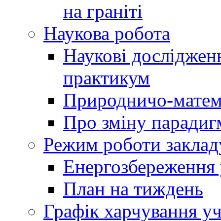
на граніті
Наукова робота
Наукові досліджен
практикум
Природничо-матем
Про зміну парадиг
Режим роботи заклад
Енергозбереження у
План на тиждень
Графік харчування уч