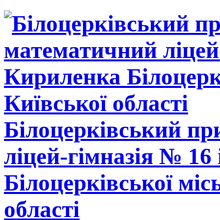
Білоцерківський п
ліцей-гімназія № 16
Білоцерківської міс
області