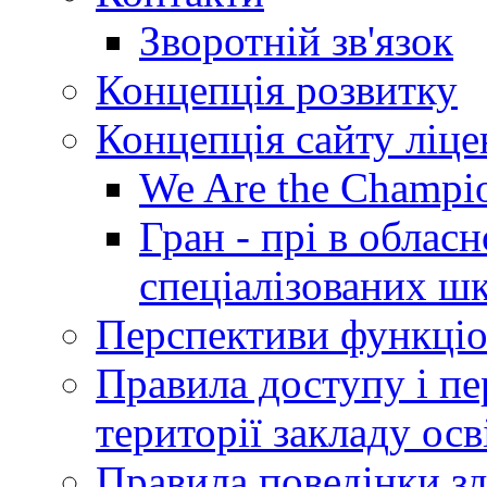
Зворотній зв'язок
Концепція розвитку
Концепція сайту ліц
We Are the Champi
Гран - прі в облас
спеціалізованих шкі
Перспективи функціо
Правила доступу і пер
території закладу осв
Правила поведінки зд