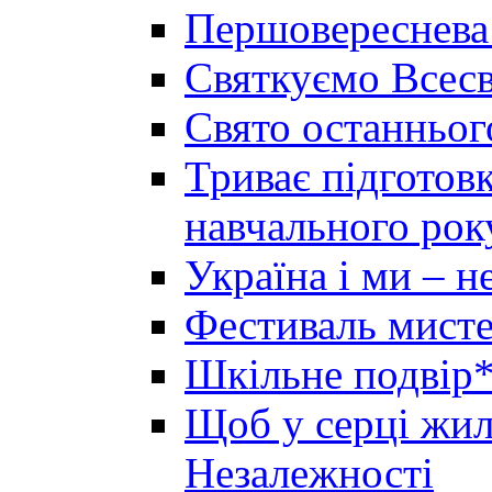
Першовереснева
Святкуємо Всесв
Свято останньог
Триває підготов
навчального рок
Україна і ми – 
Фестиваль мисте
Шкільне подвір*
Щоб у серці жила
Незалежності