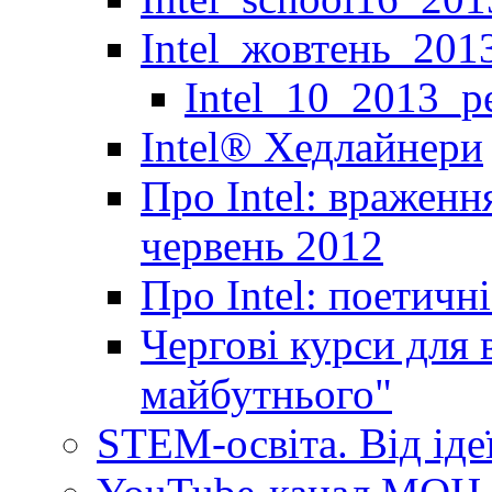
Intel_жовтень_201
Intel_10_2013_р
Іntel® Хедлайнери
Про Intel: враженн
червень 2012
Про Intel: поетичн
Чергові курси для 
майбутнього"
STEM-освіта. Від іде