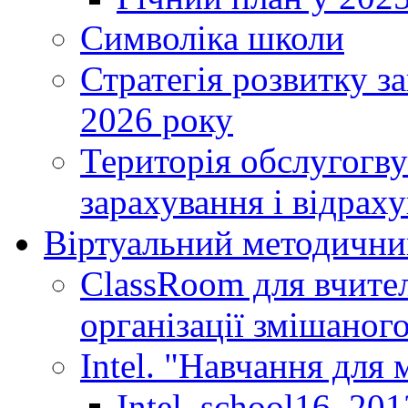
Символіка школи
Стратегія розвитку за
2026 року
Територія обслугогву
зарахування і відраху
Віртуальний методични
ClassRoom для вчител
організації змішаног
Intel. "Навчання для
Intel_school16_201