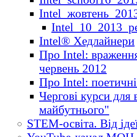
Intel_жовтень_201
Intel_10_2013_р
Іntel® Хедлайнери
Про Intel: враженн
червень 2012
Про Intel: поетичн
Чергові курси для 
майбутнього"
STEM-освіта. Від іде