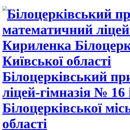
Білоцерківський п
ліцей-гімназія № 16
Білоцерківської міс
області