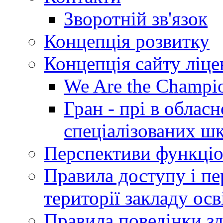
Зворотній зв'язок
Концепція розвитку
Концепція сайту ліц
We Are the Champi
Гран - прі в облас
спеціалізованих шкі
Перспективи функціо
Правила доступу і пер
території закладу осв
Правила поведінки зд