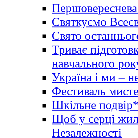
Першовереснева
Святкуємо Всесв
Свято останньог
Триває підготов
навчального рок
Україна і ми – 
Фестиваль мисте
Шкільне подвір*
Щоб у серці жила
Незалежності