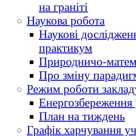
на граніті
Наукова робота
Наукові досліджен
практикум
Природничо-матем
Про зміну парадиг
Режим роботи заклад
Енергозбереження у
План на тиждень
Графік харчування уч