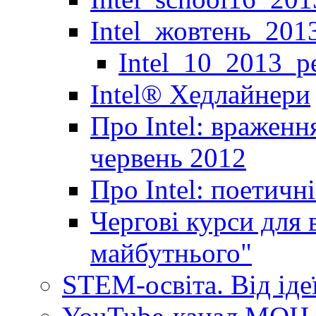
Intel_жовтень_201
Intel_10_2013_р
Іntel® Хедлайнери
Про Intel: враженн
червень 2012
Про Intel: поетичн
Чергові курси для 
майбутнього"
STEM-освіта. Від іде