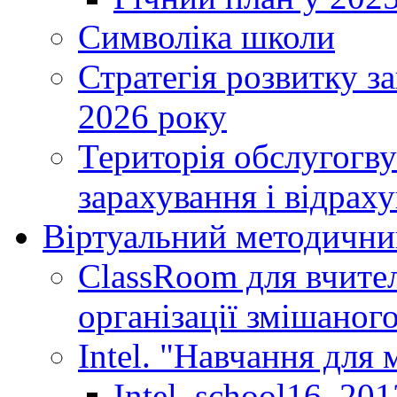
Символіка школи
Стратегія розвитку за
2026 року
Територія обслугогву
зарахування і відраху
Віртуальний методични
ClassRoom для вчител
організації змішаног
Intel. "Навчання для
Intel_school16_201