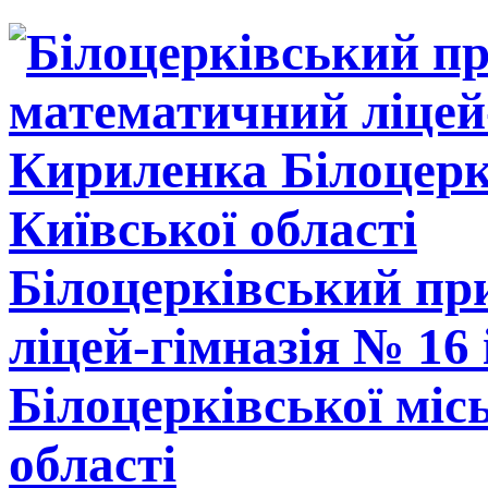
Білоцерківський п
ліцей-гімназія № 16
Білоцерківської міс
області