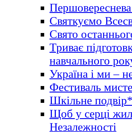
Першовереснева
Святкуємо Всесв
Свято останньог
Триває підготов
навчального рок
Україна і ми – 
Фестиваль мисте
Шкільне подвір*
Щоб у серці жила
Незалежності