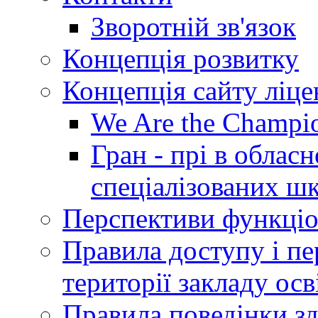
Зворотній зв'язок
Концепція розвитку
Концепція сайту ліц
We Are the Champi
Гран - прі в облас
спеціалізованих шкі
Перспективи функціо
Правила доступу і пер
території закладу осв
Правила поведінки зд