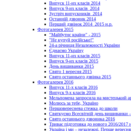
Випуск 11-их класів 2014
Випуск 9-их класів_2014
Зустріч випускників_2014
Останній дзвоник 2014
Перший дзвінок 2014_2015 н.р.
Фотогалерея 2015
"Майбутнє країни" - 2015
"Не купуй російське!"
24-а річниця Незалежності України
Єднаємо Україну
Випуск 11-их класів 2015
Випуск 9-их класів 2015
День вишиванки 2015
Свято 1 вересня 2015
Свято останнього дзвінка 2015
Фотогалерея 2016
Випуск 11-х класів 2016
Випуск 9-х класів 2016
Мельпомена запросила на мистецький а
Молюсь за тебе, Україно
Першовереснева стежка до школи
Святкуємо Всесвітній день вишиванки –
Свято останнього дзвоника 2016
Триває підготовка до нового 2016/2017 
Україна і ми – незалежні. Перше вересня