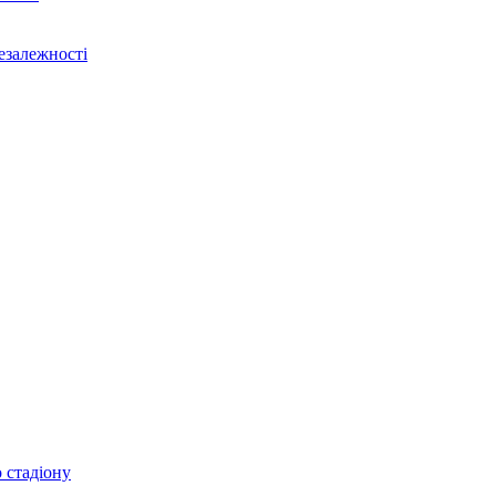
Незалежності
 стадіону