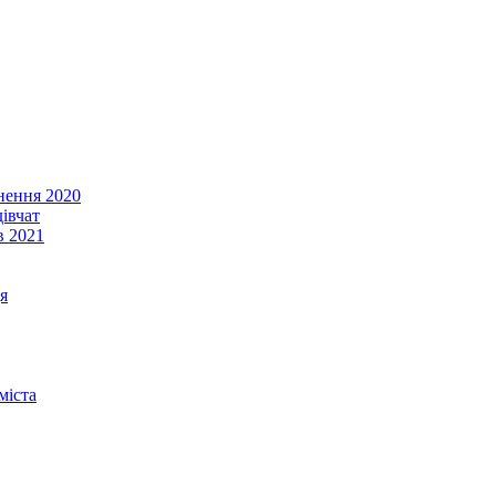
енення 2020
івчат
в 2021
я
міста