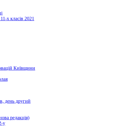
ці
11-х класів 2021
новацій Київщини
олая
ів, день другий
нова редакція)
2-у