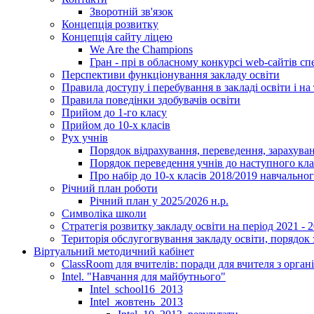
Зворотній зв'язок
Концепція розвитку
Концепція сайту ліцею
We Are the Champions
Гран - прі в обласному конкурсі web-сайтів спе
Перспективи функціонування закладу освіти
Правила доступу і перебування в закладі освіти і на 
Правила поведінки здобувачів освіти
Прийом до 1-го класу
Прийом до 10-х класів
Рух учнів
Порядок відрахування, переведення, зарахуван
Порядок переведення учнів до наступного кл
Про набір до 10-х класів 2018/2019 навчально
Річний план роботи
Річний план у 2025/2026 н.р.
Символіка школи
Стратегія розвитку закладу освіти на період 2021 - 
Територія обслугогвування закладу освіти, порядок 
Віртуальний методичний кабінет
ClassRoom для вчителів: поради для вчителя з орган
Intel. "Навчання для майбутнього"
Intel_school16_2013
Intel_жовтень_2013