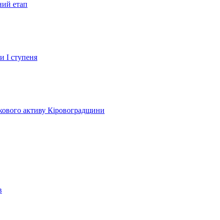
ний етап
и І ступеня
лкового активу Кіровоградщини
в