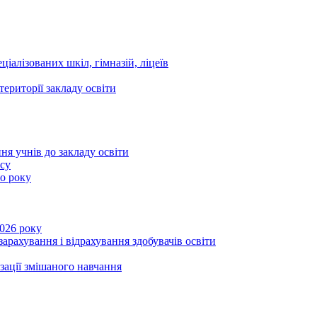
ціалізованих шкіл, гімназій, ліцеїв
території закладу освіти
ня учнів до закладу освіти
асу
го року
2026 року
зарахування і відрахування здобувачів освіти
ізації змішаного навчання