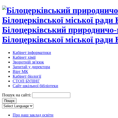
Білоцерківський природничо-
Білоцерківської міської ради 
Кабінет інформатики
Кабінет хімії
Зворотній зв'язок
Запитай у директора
Вірт МК
Кабінет біології
СТОП БУЛІНГ
Сайт шкільної бібліотеки
Пошук на сайті:
Про наш заклад освіти