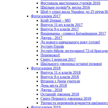
Фестиваль мистецьких гуртків 2016
Шкільне подвір*я, весна 2016
Щоб у серці жила Україна: до 25­ річчя 
Фотогалерея 2017
Білій Церкві – 985
Випуск 11-их класів 2017
Випуск 9-х класів 2017
Вишиванка - символ Батьківщини 2017
Джура - 2017
До нового навчального року готові!
Зустріч Героїв
Зустріч бійців легендарної 72-ої бригади
Переможці!
Свято 1 вересня 2017
Шкільного дзвоника останні позивні
Фотогалерея 2018
Випуск 11-х класів 2018
Випуск 9-х класів 2018
Вітання з Днем учителя
День міста 2018
Джура - 2018
Останній дзвоник 2018
Свято Першого дзвоника 2018
Урочиста церемонія відкриття шкільного
Фотогалерея 2019