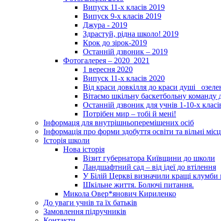
Випуск 11-х класів 2019
Випуск 9-х класів 2019
Джура - 2019
Здрастуй, рідна школо! 2019
Крок до зірок-2019
Останній дзвоник – 2019
Фотогалерея – 2020_2021
1 вересня 2020
Випуск 11-х класів 2020
Від краси довкілля до краси душі _озел
Вітаємо шкільну баскетбольну команду д
Останній дзвоник для учнів 1-10-х класі
Потрібен мир – тобі й мені!
Інформаця для внутрішньопереміщених осіб
Інформація про форми здобуття освіти та вільні місц
Історія школи
Нова історія
Візит губернатора Київщини до школи
Ландшафтний сад – від ідеї до втілення
У Білій Церкві визначили кращі клумби 
Шкільне життя. Болючі питання.
Микола Овер*янович Кириленко
До уваги учнів та їх батьків
Замовлення підручників
Контакти