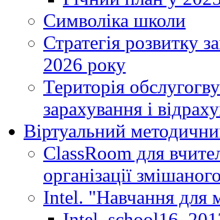
Символіка школи
Стратегія розвитку за
2026 року
Територія обслугогву
зарахування і відраху
Віртуальний методични
ClassRoom для вчител
організації змішаног
Intel. "Навчання для
Intel_school16_201