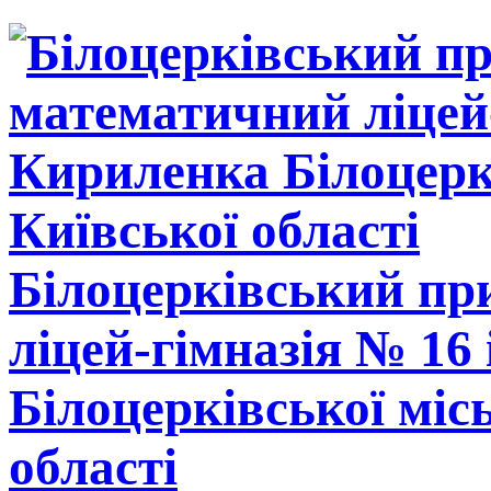
Білоцерківський п
ліцей-гімназія № 16
Білоцерківської міс
області