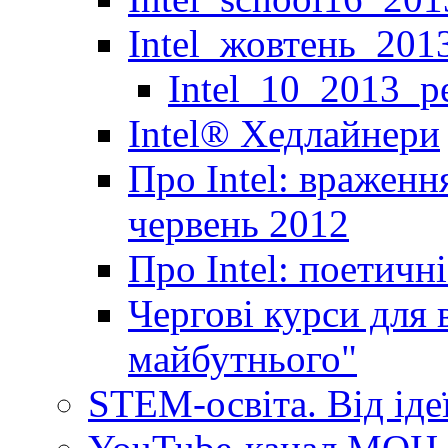
Intel_жовтень_201
Intel_10_2013_р
Іntel® Хедлайнери
Про Intel: враженн
червень 2012
Про Intel: поетичн
Чергові курси для 
майбутнього"
STEM-освіта. Від іде