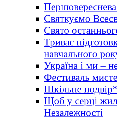
Першовереснева
Святкуємо Всесв
Свято останньог
Триває підготов
навчального рок
Україна і ми – 
Фестиваль мисте
Шкільне подвір*
Щоб у серці жила
Незалежності