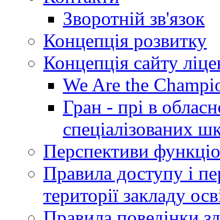
Зворотній зв'язок
Концепція розвитку
Концепція сайту ліц
We Are the Champi
Гран - прі в облас
спеціалізованих шкі
Перспективи функціо
Правила доступу і пер
території закладу осв
Правила поведінки зд