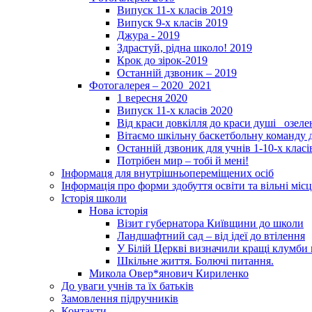
Випуск 11-х класів 2019
Випуск 9-х класів 2019
Джура - 2019
Здрастуй, рідна школо! 2019
Крок до зірок-2019
Останній дзвоник – 2019
Фотогалерея – 2020_2021
1 вересня 2020
Випуск 11-х класів 2020
Від краси довкілля до краси душі _озел
Вітаємо шкільну баскетбольну команду д
Останній дзвоник для учнів 1-10-х класі
Потрібен мир – тобі й мені!
Інформаця для внутрішньопереміщених осіб
Інформація про форми здобуття освіти та вільні місц
Історія школи
Нова історія
Візит губернатора Київщини до школи
Ландшафтний сад – від ідеї до втілення
У Білій Церкві визначили кращі клумби 
Шкільне життя. Болючі питання.
Микола Овер*янович Кириленко
До уваги учнів та їх батьків
Замовлення підручників
Контакти