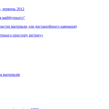
и, червень 2012
ля майбутнього"
ристні матеріали для дистанційного навчання)
тнього простору регіону»
я матеріалів