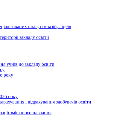
ціалізованих шкіл, гімназій, ліцеїв
території закладу освіти
ня учнів до закладу освіти
асу
го року
2026 року
зарахування і відрахування здобувачів освіти
ізації змішаного навчання