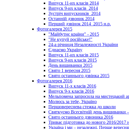
Випуск 11-их класів 2014
Випуск 9-их класів_2014
Зустріч випускників_2014
Останній дзвоник 2014
Перший дзвінок 2014_2015 н.р.
Фотогалерея 2015
"Майбутнє країни" - 2015
"Не купуй російське!"
24-а річниця Незалежності України
Єднаємо Україну
Випуск 11-их класів 2015
Випуск 9-их класів 2015
День вишиванки 2015
Свято 1 вересня 2015
Свято останнього дзвінка 2015
Фотогалерея 2016
Випуск 11-х класів 2016
Випуск 9-х класів 2016
Мельпомена запросила на мистецький а
Молюсь за тебе, Україно
Першовереснева стежка до школи
Святкуємо Всесвітній день вишиванки –
Свято останнього дзвоника 2016
Триває підготовка до нового 2016/2017 
Україна і ми – незалежні. Перше вересня