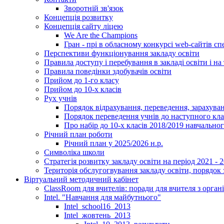
Зворотній зв'язок
Концепція розвитку
Концепція сайту ліцею
We Are the Champions
Гран - прі в обласному конкурсі web-сайтів спе
Перспективи функціонування закладу освіти
Правила доступу і перебування в закладі освіти і на 
Правила поведінки здобувачів освіти
Прийом до 1-го класу
Прийом до 10-х класів
Рух учнів
Порядок відрахування, переведення, зарахуван
Порядок переведення учнів до наступного кл
Про набір до 10-х класів 2018/2019 навчально
Річний план роботи
Річний план у 2025/2026 н.р.
Символіка школи
Стратегія розвитку закладу освіти на період 2021 - 
Територія обслугогвування закладу освіти, порядок 
Віртуальний методичний кабінет
ClassRoom для вчителів: поради для вчителя з орган
Intel. "Навчання для майбутнього"
Intel_school16_2013
Intel_жовтень_2013