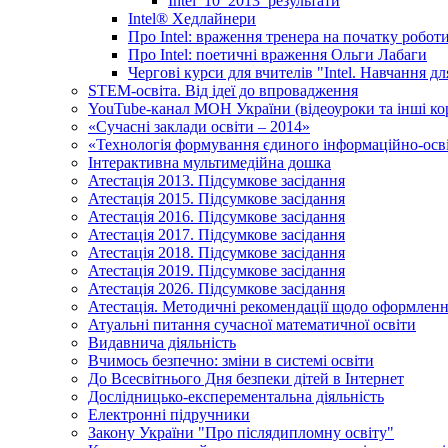
Intel_10_2013_результати
Іntel® Хедлайнери
Про Intel: враження тренера на початку робот
Про Intel: поетичні враження Ольги Лабаги
Чергові курси для вчителів "Intel. Навчання д
STEM-освіта. Від ідеї до впровадження
YouTube-канал МОН України (відеоуроки та інші ко
«Сучасні заклади освіти – 2014»
«Технологія формування єдиного інформаційно-осві
Інтерактивна мультимедійна дошка
Атестація 2013. Підсумкове засідання
Атестація 2015. Підсумкове засідання
Атестація 2016. Підсумкове засідання
Атестація 2017. Підсумкове засідання
Атестація 2018. Підсумкове засідання
Атестація 2019. Підсумкове засідання
Атестація 2026. Підсумкове засідання
Атестація. Методичні рекомендації щодо оформленн
Атуальні питання сучасної математичної освіти
Видавнича діяльність
Вчимось безпечно: зміни в системі освіти
До Всесвітнього Дня безпеки дітей в Інтернет
Дослідницько-експерементальна діяльність
Електронні підручники
Закону України "Про післядипломну освіту"