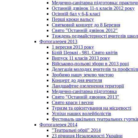
Медично-санітарна підготовка: практич
Останній дзвінок 11-х класів 2012 року
Осінній бал у 6-Б класі
Перші кроки вальсу
Святковий концерт до 8 Березня
Свято "Останній дзвінок 2012"
Тиждень педмайстерності вчителів школ
Фотогалерея 2013
1 вересня 2013 року
Білій Церкві - 981. Свято квітів
Випуск 11 класів 2013 року
Військово-польові збори в 2013 році
Делегація молодих вчителів та профспі
Зробимо нашу землю чистою
Концерт до дня вчителя
Ландшафтне озеленення території
Медично-санітарна підготовка
Свято "Останній дзвоник 2013"
Свято краси і весни
Туризм та орієнтування на місцевості
Успіхи наших волейболістів
Фестиваль шкільних театральних гурткі
Фотогалерея 2014
"Театральні обрії" 2014
23 річниця Незалежності України