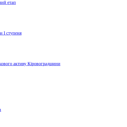
ний етап
и І ступеня
лкового активу Кіровоградщини
в