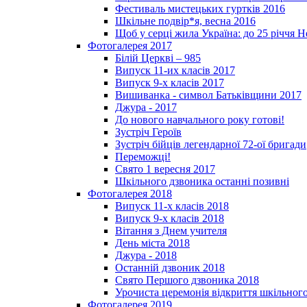
Фестиваль мистецьких гуртків 2016
Шкільне подвір*я, весна 2016
Щоб у серці жила Україна: до 25­ річчя 
Фотогалерея 2017
Білій Церкві – 985
Випуск 11-их класів 2017
Випуск 9-х класів 2017
Вишиванка - символ Батьківщини 2017
Джура - 2017
До нового навчального року готові!
Зустріч Героїв
Зустріч бійців легендарної 72-ої бригади
Переможці!
Свято 1 вересня 2017
Шкільного дзвоника останні позивні
Фотогалерея 2018
Випуск 11-х класів 2018
Випуск 9-х класів 2018
Вітання з Днем учителя
День міста 2018
Джура - 2018
Останній дзвоник 2018
Свято Першого дзвоника 2018
Урочиста церемонія відкриття шкільного
Фотогалерея 2019