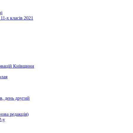
ці
11-х класів 2021
новацій Київщини
олая
ів, день другий
нова редакція)
2-у