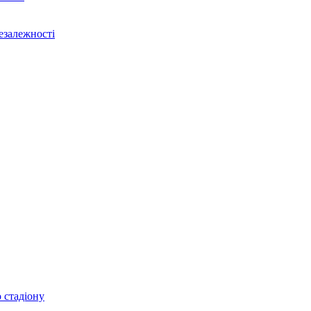
Незалежності
 стадіону