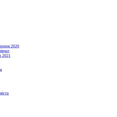
енення 2020
івчат
в 2021
я
міста