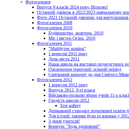
Фотогалерея
Випуск 9 класів 2024 року. Вітаємо!
Останній дзвінок в 2022/2023 навчальному ро
Фото 2021 Останній дзвоник для випускників 
Фотогалерея 2008
Фотогалерея 2010
Будівництво, жовтень_2010
Міс і містер Осінь_2010
Фотогалерея 2011
"Майбутнє країни"
1 вересня 2011 року
День міста 2011
Наша школа на виставці педагогічних 
Озеленення території: осінній період
Святковий концерт до дня Святого Мик
Фотогалерея 2012
1 вересня 2012 року
Випуск 2012, 9-ті класи
Військово-польові збори учнів 11-х клас
Гордість школи-2012
Test gallery
Державний стандарт початкової освіти (
Для історії: такими були ці ялинки у 201
З днем учителя!
Конкурс "Будь здоровим!"