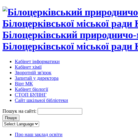
Білоцерківський природничо-
Білоцерківської міської ради 
Кабінет інформатики
Кабінет хімії
Зворотній зв'язок
Запитай у директора
Вірт МК
Кабінет біології
СТОП БУЛІНГ
Сайт шкільної бібліотеки
Пошук на сайті:
Про наш заклад освіти