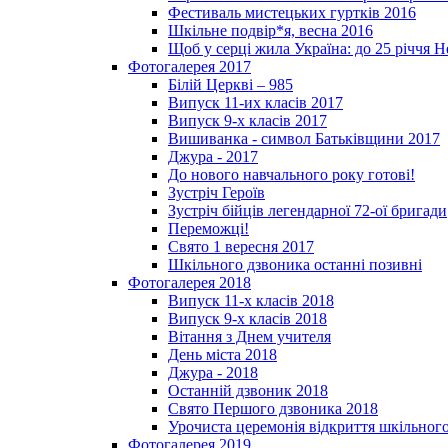
Фестиваль мистецьких гуртків 2016
Шкільне подвір*я, весна 2016
Щоб у серці жила Україна: до 25­ річчя 
Фотогалерея 2017
Білій Церкві – 985
Випуск 11-их класів 2017
Випуск 9-х класів 2017
Вишиванка - символ Батьківщини 2017
Джура - 2017
До нового навчального року готові!
Зустріч Героїв
Зустріч бійців легендарної 72-ої бригади
Переможці!
Свято 1 вересня 2017
Шкільного дзвоника останні позивні
Фотогалерея 2018
Випуск 11-х класів 2018
Випуск 9-х класів 2018
Вітання з Днем учителя
День міста 2018
Джура - 2018
Останній дзвоник 2018
Свято Першого дзвоника 2018
Урочиста церемонія відкриття шкільного
Фотогалерея 2019