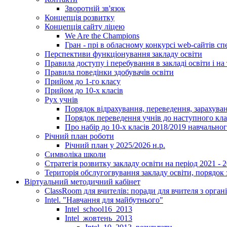
Зворотній зв'язок
Концепція розвитку
Концепція сайту ліцею
We Are the Champions
Гран - прі в обласному конкурсі web-сайтів спе
Перспективи функціонування закладу освіти
Правила доступу і перебування в закладі освіти і на 
Правила поведінки здобувачів освіти
Прийом до 1-го класу
Прийом до 10-х класів
Рух учнів
Порядок відрахування, переведення, зарахуван
Порядок переведення учнів до наступного кл
Про набір до 10-х класів 2018/2019 навчально
Річний план роботи
Річний план у 2025/2026 н.р.
Символіка школи
Стратегія розвитку закладу освіти на період 2021 - 
Територія обслугогвування закладу освіти, порядок 
Віртуальний методичний кабінет
ClassRoom для вчителів: поради для вчителя з орган
Intel. "Навчання для майбутнього"
Intel_school16_2013
Intel_жовтень_2013