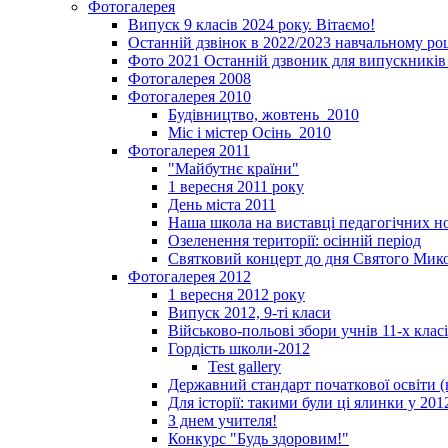
Фотогалерея
Випуск 9 класів 2024 року. Вітаємо!
Останній дзвінок в 2022/2023 навчальному ро
Фото 2021 Останній дзвоник для випускників 
Фотогалерея 2008
Фотогалерея 2010
Будівництво, жовтень_2010
Міс і містер Осінь_2010
Фотогалерея 2011
"Майбутнє країни"
1 вересня 2011 року
День міста 2011
Наша школа на виставці педагогічних 
Озеленення території: осінній період
Святковий концерт до дня Святого Мик
Фотогалерея 2012
1 вересня 2012 року
Випуск 2012, 9-ті класи
Військово-польові збори учнів 11-х клас
Гордість школи-2012
Test gallery
Державний стандарт початкової освіти (
Для історії: такими були ці ялинки у 201
З днем учителя!
Конкурс "Будь здоровим!"