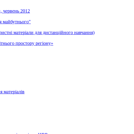
и, червень 2012
ля майбутнього"
ристні матеріали для дистанційного навчання)
тнього простору регіону»
я матеріалів