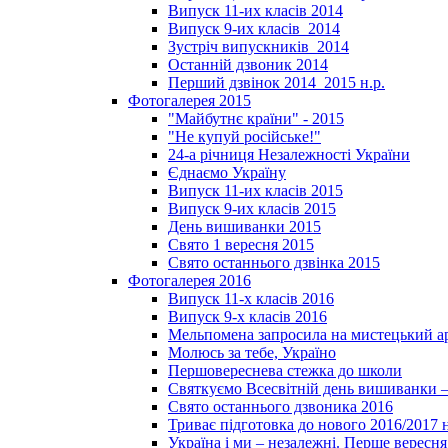
Випуск 11-их класів 2014
Випуск 9-их класів_2014
Зустріч випускників_2014
Останній дзвоник 2014
Перший дзвінок 2014_2015 н.р.
Фотогалерея 2015
"Майбутнє країни" - 2015
"Не купуй російське!"
24-а річниця Незалежності України
Єднаємо Україну
Випуск 11-их класів 2015
Випуск 9-их класів 2015
День вишиванки 2015
Свято 1 вересня 2015
Свято останнього дзвінка 2015
Фотогалерея 2016
Випуск 11-х класів 2016
Випуск 9-х класів 2016
Мельпомена запросила на мистецький а
Молюсь за тебе, Україно
Першовереснева стежка до школи
Святкуємо Всесвітній день вишиванки –
Свято останнього дзвоника 2016
Триває підготовка до нового 2016/2017 
Україна і ми – незалежні. Перше вересня