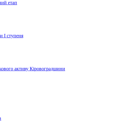
ний етап
и І ступеня
лкового активу Кіровоградщини
в