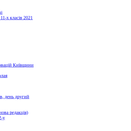
ці
11-х класів 2021
новацій Київщини
олая
ів, день другий
нова редакція)
2-у