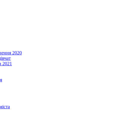
енення 2020
івчат
в 2021
я
міста