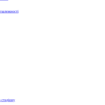
Незалежності
 стадіону