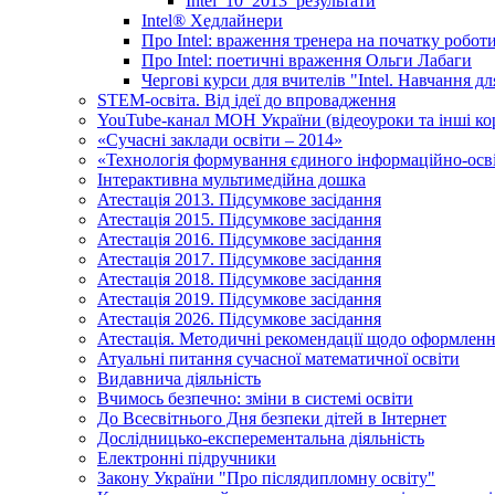
Intel_10_2013_результати
Іntel® Хедлайнери
Про Intel: враження тренера на початку робот
Про Intel: поетичні враження Ольги Лабаги
Чергові курси для вчителів "Intel. Навчання д
STEM-освіта. Від ідеї до впровадження
YouTube-канал МОН України (відеоуроки та інші ко
«Сучасні заклади освіти – 2014»
«Технологія формування єдиного інформаційно-осві
Інтерактивна мультимедійна дошка
Атестація 2013. Підсумкове засідання
Атестація 2015. Підсумкове засідання
Атестація 2016. Підсумкове засідання
Атестація 2017. Підсумкове засідання
Атестація 2018. Підсумкове засідання
Атестація 2019. Підсумкове засідання
Атестація 2026. Підсумкове засідання
Атестація. Методичні рекомендації щодо оформленн
Атуальні питання сучасної математичної освіти
Видавнича діяльність
Вчимось безпечно: зміни в системі освіти
До Всесвітнього Дня безпеки дітей в Інтернет
Дослідницько-експерементальна діяльність
Електронні підручники
Закону України "Про післядипломну освіту"