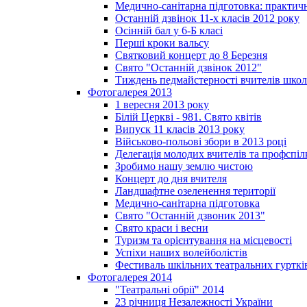
Медично-санітарна підготовка: практич
Останній дзвінок 11-х класів 2012 року
Осінній бал у 6-Б класі
Перші кроки вальсу
Святковий концерт до 8 Березня
Свято "Останній дзвінок 2012"
Тиждень педмайстерності вчителів школ
Фотогалерея 2013
1 вересня 2013 року
Білій Церкві - 981. Свято квітів
Випуск 11 класів 2013 року
Військово-польові збори в 2013 році
Делегація молодих вчителів та профспі
Зробимо нашу землю чистою
Концерт до дня вчителя
Ландшафтне озеленення території
Медично-санітарна підготовка
Свято "Останній дзвоник 2013"
Свято краси і весни
Туризм та орієнтування на місцевості
Успіхи наших волейболістів
Фестиваль шкільних театральних гурткі
Фотогалерея 2014
"Театральні обрії" 2014
23 річниця Незалежності України