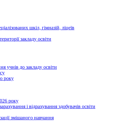
ціалізованих шкіл, гімназій, ліцеїв
території закладу освіти
ня учнів до закладу освіти
асу
го року
2026 року
зарахування і відрахування здобувачів освіти
ізації змішаного навчання