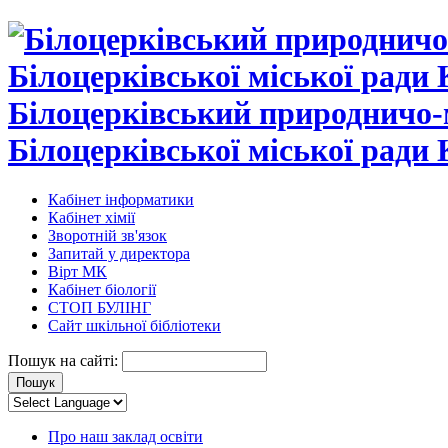
Білоцерківський природничо-
Білоцерківської міської ради 
Кабінет інформатики
Кабінет хімії
Зворотній зв'язок
Запитай у директора
Вірт МК
Кабінет біології
СТОП БУЛІНГ
Сайт шкільної бібліотеки
Пошук на сайті:
Про наш заклад освіти