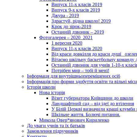
Випуск 11-х класів 2019
Випуск 9-х класів 2019
Джура - 2019
Здрастуй, рідна школо! 2019
Крок до зірок-2019
Останній дзвоник – 2019
Фотогалерея – 2020_2021
1 вересня 2020
Випуск 11-х класів 2020
Від краси довкілля до краси душі _озел
Вітаємо шкільну баскетбольну команду д
Останній дзвоник для учнів 1-10-х класі
Потрібен мир – тобі й мені!
Інформаця для внутрішньопереміщених осіб
Інформація про форми здобуття освіти та вільні місц
Історія школи
Нова історія
Візит губернатора Київщини до школи
Ландшафтний сад – від ідеї до втілення
У Білій Церкві визначили кращі клумби 
Шкільне життя. Болючі питання.
Микола Овер*янович Кириленко
До уваги учнів та їх батьків
Замовлення підручників
Контакти