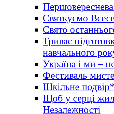
Першовереснева
Святкуємо Всесв
Свято останньог
Триває підготов
навчального рок
Україна і ми – 
Фестиваль мисте
Шкільне подвір*
Щоб у серці жила
Незалежності