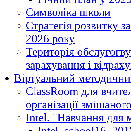
Символіка школи
Стратегія розвитку за
2026 року
Територія обслугогву
зарахування і відраху
Віртуальний методични
ClassRoom для вчител
організації змішаног
Intel. "Навчання для
Intel_school16_201