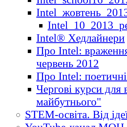
Intel_жовтень_201
Intel_10_2013_р
Іntel® Хедлайнери
Про Intel: враженн
червень 2012
Про Intel: поетичн
Чергові курси для 
майбутнього"
STEM-освіта. Від іде