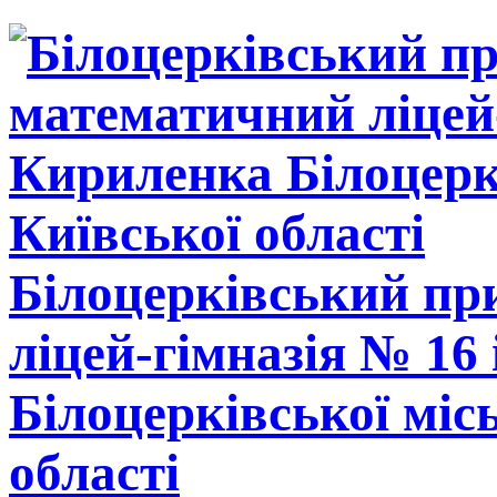
Білоцерківський п
ліцей-гімназія № 16
Білоцерківської міс
області