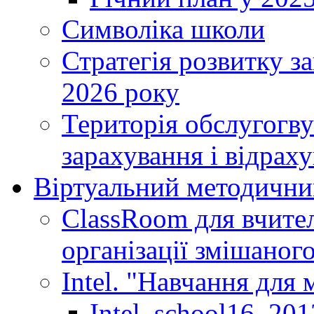
Символіка школи
Стратегія розвитку за
2026 року
Територія обслугогву
зарахування і відраху
Віртуальний методични
ClassRoom для вчител
організації змішаног
Intel. "Навчання для
Intel_school16_201