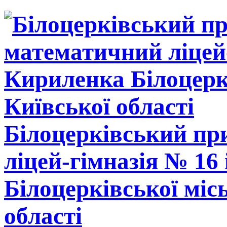
Білоцерківський п
ліцей-гімназія № 16
Білоцерківської міс
області