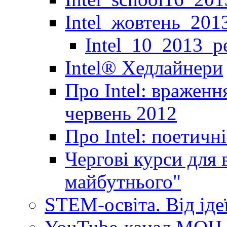
Intel_жовтень_201
Intel_10_2013_р
Іntel® Хедлайнери
Про Intel: враженн
червень 2012
Про Intel: поетичн
Чергові курси для 
майбутнього"
STEM-освіта. Від іде