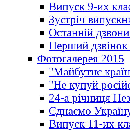
Випуск 9-их кла
Зустріч випускн
Останній дзвони
Перший дзвінок 
Фотогалерея 2015
"Майбутнє країн
"Не купуй росій
24-а річниця Не
Єднаємо Україн
Випуск 11-их кл