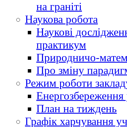
на граніті
Наукова робота
Наукові досліджен
практикум
Природничо-матем
Про зміну парадиг
Режим роботи заклад
Енергозбереження у
План на тиждень
Графік харчування уч