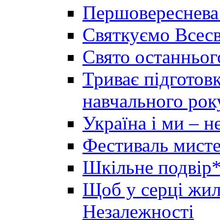
Першовереснева
Святкуємо Всесв
Свято останньог
Триває підготов
навчального рок
Україна і ми – 
Фестиваль мисте
Шкільне подвір*
Щоб у серці жила
Незалежності