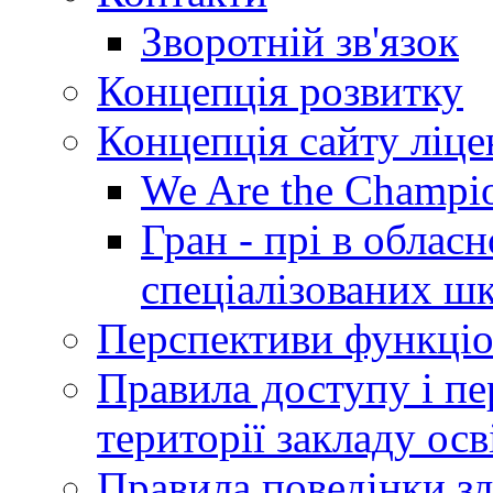
Зворотній зв'язок
Концепція розвитку
Концепція сайту ліц
We Are the Champi
Гран - прі в облас
спеціалізованих шкі
Перспективи функціо
Правила доступу і пер
території закладу осв
Правила поведінки зд