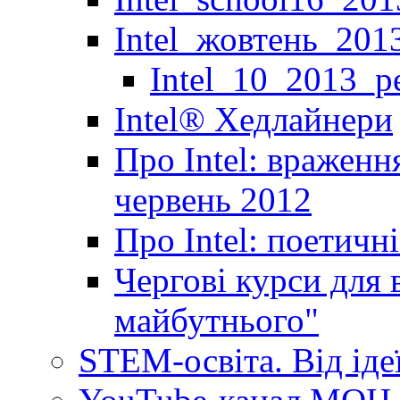
Intel_жовтень_201
Intel_10_2013_р
Іntel® Хедлайнери
Про Intel: враженн
червень 2012
Про Intel: поетичн
Чергові курси для 
майбутнього"
STEM-освіта. Від іде