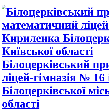
Білоцерківський п
ліцей-гімназія № 16
Білоцерківської міс
області