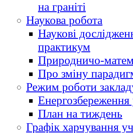
на граніті
Наукова робота
Наукові досліджен
практикум
Природничо-матем
Про зміну парадиг
Режим роботи заклад
Енергозбереження у
План на тиждень
Графік харчування уч