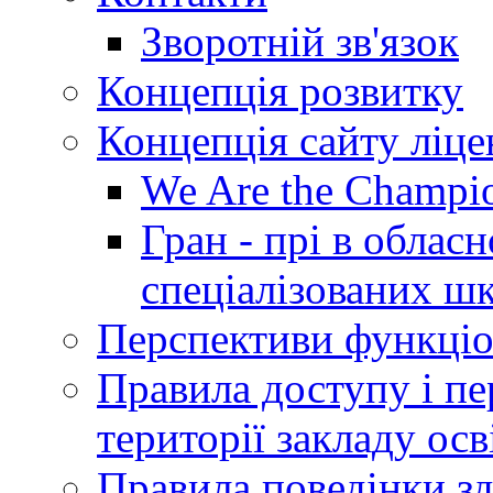
Зворотній зв'язок
Концепція розвитку
Концепція сайту ліц
We Are the Champi
Гран - прі в облас
спеціалізованих шкі
Перспективи функціо
Правила доступу і пер
території закладу осв
Правила поведінки зд