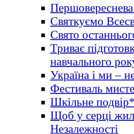
Першовереснева
Святкуємо Всесв
Свято останньог
Триває підготов
навчального рок
Україна і ми – 
Фестиваль мисте
Шкільне подвір*
Щоб у серці жила
Незалежності