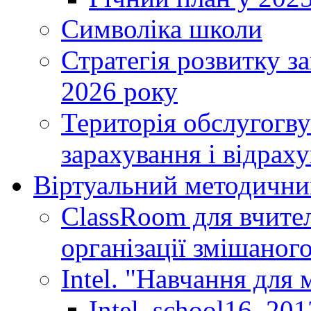
Символіка школи
Стратегія розвитку за
2026 року
Територія обслугогву
зарахування і відраху
Віртуальний методични
ClassRoom для вчител
організації змішаног
Intel. "Навчання для
Intel_school16_201