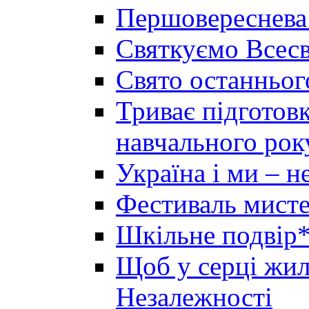
Першовереснева
Святкуємо Всесв
Свято останньог
Триває підготов
навчального рок
Україна і ми – 
Фестиваль мисте
Шкільне подвір*
Щоб у серці жила
Незалежності