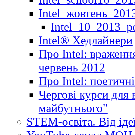
Intel_жовтень_201
Intel_10_2013_р
Іntel® Хедлайнери
Про Intel: враженн
червень 2012
Про Intel: поетичн
Чергові курси для 
майбутнього"
STEM-освіта. Від іде