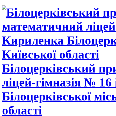
Білоцерківський п
ліцей-гімназія № 16
Білоцерківської міс
області