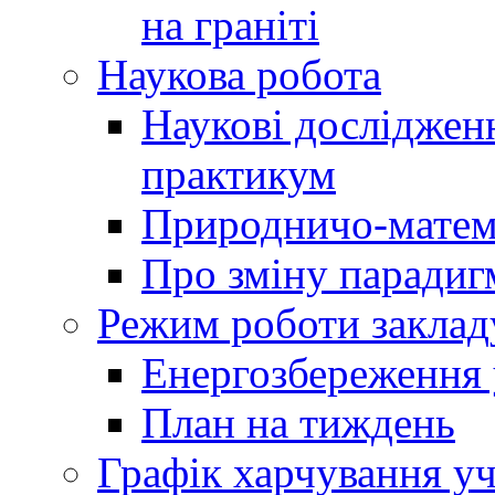
на граніті
Наукова робота
Наукові досліджен
практикум
Природничо-матем
Про зміну парадиг
Режим роботи заклад
Енергозбереження у
План на тиждень
Графік харчування уч