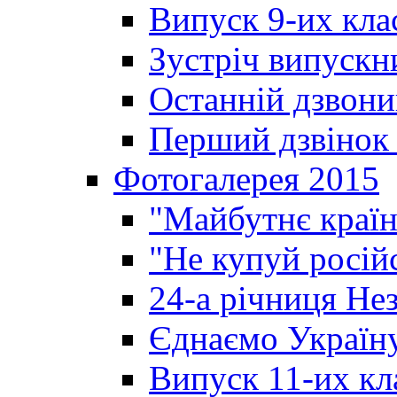
Випуск 9-их кла
Зустріч випускн
Останній дзвони
Перший дзвінок 
Фотогалерея 2015
"Майбутнє країн
"Не купуй росій
24-а річниця Не
Єднаємо Україн
Випуск 11-их кл