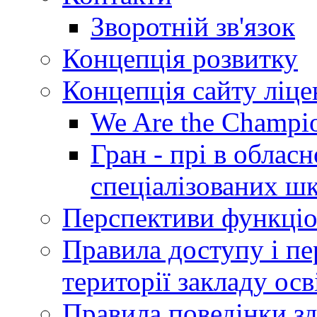
Зворотній зв'язок
Концепція розвитку
Концепція сайту ліц
We Are the Champi
Гран - прі в облас
спеціалізованих шкі
Перспективи функціо
Правила доступу і пер
території закладу осв
Правила поведінки зд