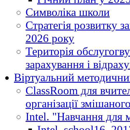
Символіка школи
Стратегія розвитку за
2026 року
Територія обслугогву
зарахування і відраху
Віртуальний методични
ClassRoom для вчител
організації змішаног
Intel. "Навчання для
Intel_school16_201