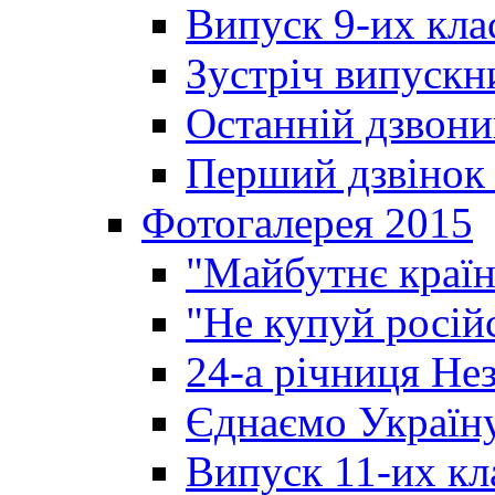
Випуск 9-их кла
Зустріч випускн
Останній дзвони
Перший дзвінок 
Фотогалерея 2015
"Майбутнє країн
"Не купуй росій
24-а річниця Не
Єднаємо Україн
Випуск 11-их кл