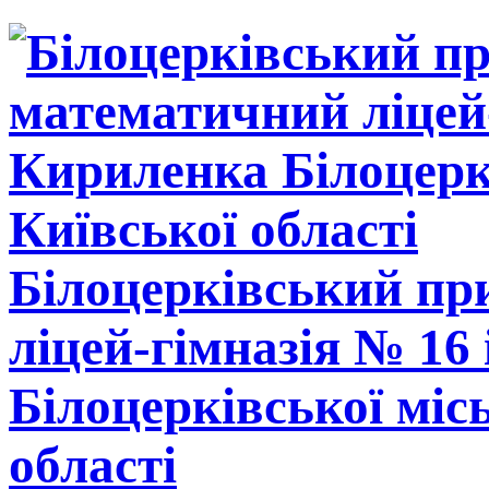
Білоцерківський п
ліцей-гімназія № 16
Білоцерківської міс
області