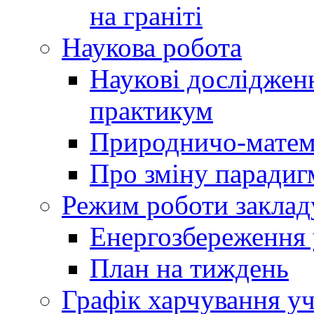
на граніті
Наукова робота
Наукові досліджен
практикум
Природничо-матем
Про зміну парадиг
Режим роботи заклад
Енергозбереження у
План на тиждень
Графік харчування уч