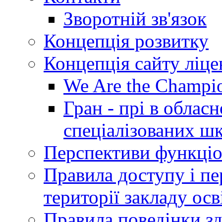
Зворотній зв'язок
Концепція розвитку
Концепція сайту ліц
We Are the Champi
Гран - прі в облас
спеціалізованих шкі
Перспективи функціо
Правила доступу і пер
території закладу осв
Правила поведінки зд