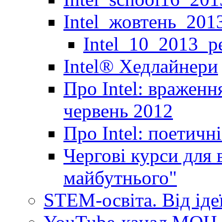
Intel_жовтень_201
Intel_10_2013_р
Іntel® Хедлайнери
Про Intel: враженн
червень 2012
Про Intel: поетичн
Чергові курси для 
майбутнього"
STEM-освіта. Від іде