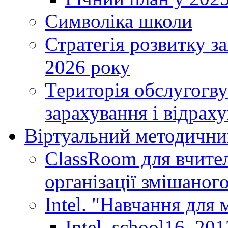
Символіка школи
Стратегія розвитку за
2026 року
Територія обслугогву
зарахування і відраху
Віртуальний методични
ClassRoom для вчител
організації змішаног
Intel. "Навчання для
Intel_school16_201