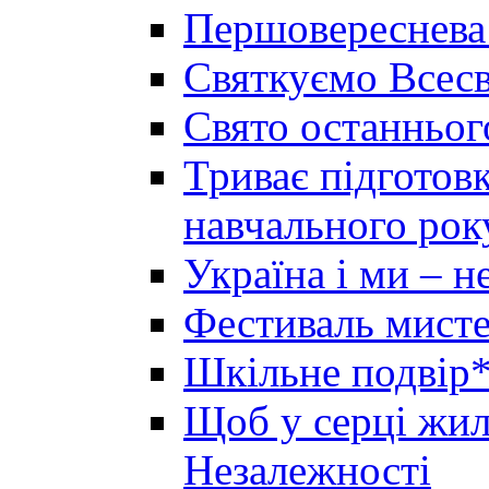
Першовереснева
Святкуємо Всесв
Свято останньог
Триває підготов
навчального рок
Україна і ми – 
Фестиваль мисте
Шкільне подвір*
Щоб у серці жила
Незалежності