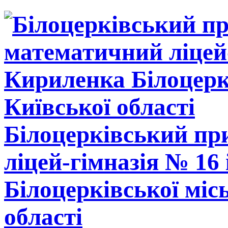
Білоцерківський п
ліцей-гімназія № 16
Білоцерківської міс
області