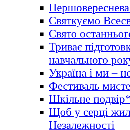
Першовереснева
Святкуємо Всесв
Свято останньог
Триває підготов
навчального рок
Україна і ми – 
Фестиваль мисте
Шкільне подвір*
Щоб у серці жила
Незалежності