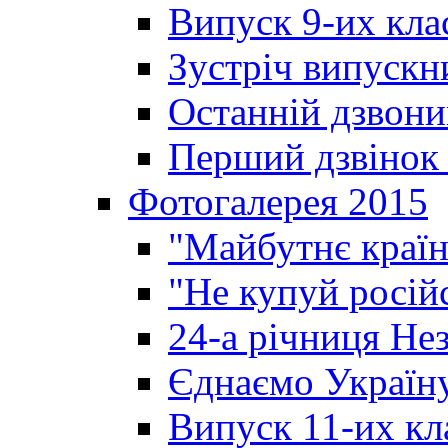
Випуск 9-их кла
Зустріч випускн
Останній дзвони
Перший дзвінок 
Фотогалерея 2015
"Майбутнє країн
"Не купуй росій
24-а річниця Не
Єднаємо Україн
Випуск 11-их кл