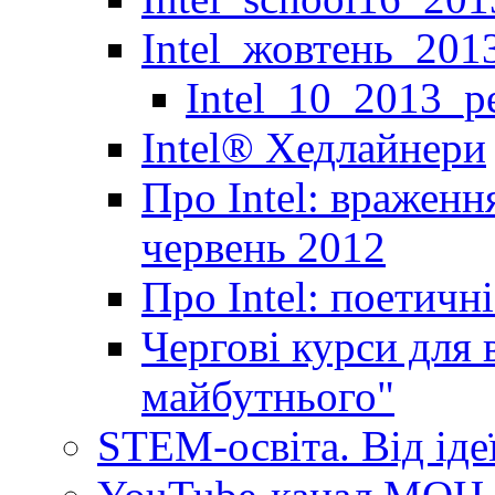
Intel_жовтень_201
Intel_10_2013_р
Іntel® Хедлайнери
Про Intel: враженн
червень 2012
Про Intel: поетичн
Чергові курси для 
майбутнього"
STEM-освіта. Від іде