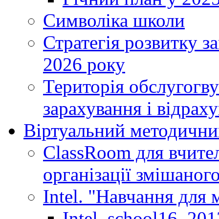
Символіка школи
Стратегія розвитку за
2026 року
Територія обслугогву
зарахування і відраху
Віртуальний методични
ClassRoom для вчител
організації змішаног
Intel. "Навчання для
Intel_school16_201