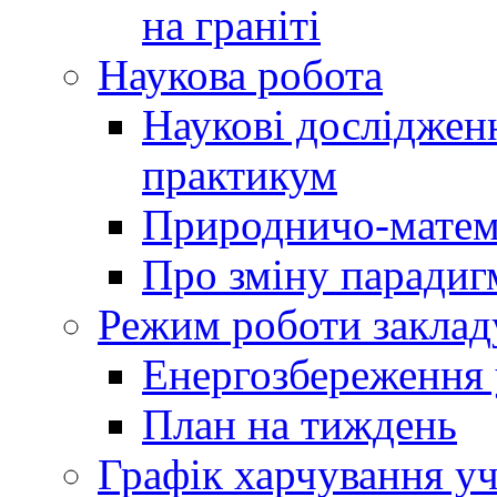
на граніті
Наукова робота
Наукові досліджен
практикум
Природничо-матем
Про зміну парадиг
Режим роботи заклад
Енергозбереження у
План на тиждень
Графік харчування уч