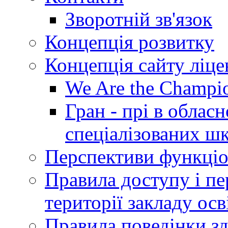
Зворотній зв'язок
Концепція розвитку
Концепція сайту ліц
We Are the Champi
Гран - прі в облас
спеціалізованих шкі
Перспективи функціо
Правила доступу і пер
території закладу осв
Правила поведінки зд