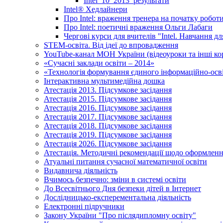
Intel_10_2013_результати
Іntel® Хедлайнери
Про Intel: враження тренера на початку робот
Про Intel: поетичні враження Ольги Лабаги
Чергові курси для вчителів "Intel. Навчання д
STEM-освіта. Від ідеї до впровадження
YouTube-канал МОН України (відеоуроки та інші ко
«Сучасні заклади освіти – 2014»
«Технологія формування єдиного інформаційно-осві
Інтерактивна мультимедійна дошка
Атестація 2013. Підсумкове засідання
Атестація 2015. Підсумкове засідання
Атестація 2016. Підсумкове засідання
Атестація 2017. Підсумкове засідання
Атестація 2018. Підсумкове засідання
Атестація 2019. Підсумкове засідання
Атестація 2026. Підсумкове засідання
Атестація. Методичні рекомендації щодо оформленн
Атуальні питання сучасної математичної освіти
Видавнича діяльність
Вчимось безпечно: зміни в системі освіти
До Всесвітнього Дня безпеки дітей в Інтернет
Дослідницько-експерементальна діяльність
Електронні підручники
Закону України "Про післядипломну освіту"