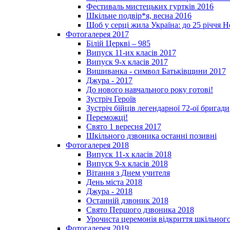
Фестиваль мистецьких гуртків 2016
Шкільне подвір*я, весна 2016
Щоб у серці жила Україна: до 25­ річчя 
Фотогалерея 2017
Білій Церкві – 985
Випуск 11-их класів 2017
Випуск 9-х класів 2017
Вишиванка - символ Батьківщини 2017
Джура - 2017
До нового навчального року готові!
Зустріч Героїв
Зустріч бійців легендарної 72-ої бригади
Переможці!
Свято 1 вересня 2017
Шкільного дзвоника останні позивні
Фотогалерея 2018
Випуск 11-х класів 2018
Випуск 9-х класів 2018
Вітання з Днем учителя
День міста 2018
Джура - 2018
Останній дзвоник 2018
Свято Першого дзвоника 2018
Урочиста церемонія відкриття шкільного
Фотогалерея 2019