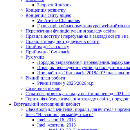
Зворотній зв'язок
Концепція розвитку
Концепція сайту ліцею
We Are the Champions
Гран - прі в обласному конкурсі web-сайтів спе
Перспективи функціонування закладу освіти
Правила доступу і перебування в закладі освіти і на 
Правила поведінки здобувачів освіти
Прийом до 1-го класу
Прийом до 10-х класів
Рух учнів
Порядок відрахування, переведення, зарахуван
Порядок переведення учнів до наступного кл
Про набір до 10-х класів 2018/2019 навчально
Річний план роботи
Річний план у 2025/2026 н.р.
Символіка школи
Стратегія розвитку закладу освіти на період 2021 - 
Територія обслугогвування закладу освіти, порядок 
Віртуальний методичний кабінет
ClassRoom для вчителів: поради для вчителя з орган
Intel. "Навчання для майбутнього"
Intel_school16_2013
Intel_жовтень_2013