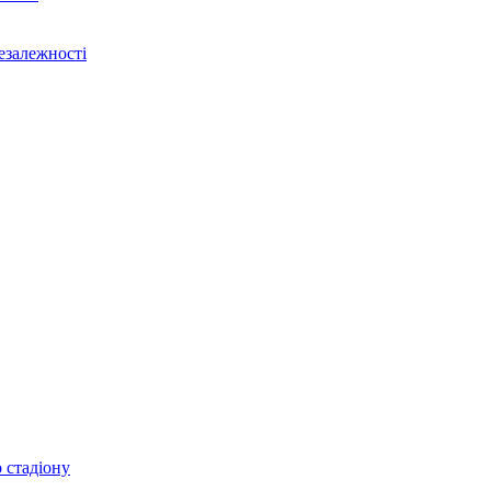
Незалежності
 стадіону