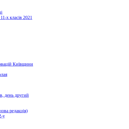
ці
11-х класів 2021
новацій Київщини
олая
ів, день другий
нова редакція)
2-у