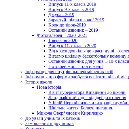
Випуск 11-х класів 2019
Випуск 9-х класів 2019
Джура - 2019
Здрастуй, рідна школо! 2019
Крок до зірок-2019
Останній дзвоник – 2019
Фотогалерея – 2020_2021
1 вересня 2020
Випуск 11-х класів 2020
Від краси довкілля до краси душі _озел
Вітаємо шкільну баскетбольну команду д
Останній дзвоник для учнів 1-10-х класі
Потрібен мир – тобі й мені!
Інформаця для внутрішньопереміщених осіб
Інформація про форми здобуття освіти та вільні місц
Історія школи
Нова історія
Візит губернатора Київщини до школи
Ландшафтний сад – від ідеї до втілення
У Білій Церкві визначили кращі клумби 
Шкільне життя. Болючі питання.
Микола Овер*янович Кириленко
До уваги учнів та їх батьків
Замовлення підручників
Контакти