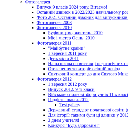
Фотогалерея
Випуск 9 класів 2024 року. Вітаємо!
Останній дзвінок в 2022/2023 навчальному ро
Фото 2021 Останній дзвоник для випускників 
Фотогалерея 2008
Фотогалерея 2010
Будівництво, жовтень_2010
Міс і містер Осінь_2010
Фотогалерея 2011
"Майбутнє країни"
1 вересня 2011 року
День міста 2011
Наша школа на виставці педагогічних 
Озеленення території: осінній період
Святковий концерт до дня Святого Мик
Фотогалерея 2012
1 вересня 2012 року
Випуск 2012, 9-ті класи
Військово-польові збори учнів 11-х клас
Гордість школи-2012
Test gallery
Державний стандарт початкової освіти (
Для історії: такими були ці ялинки у 201
З днем учителя!
Конкурс "Будь здоровим!"