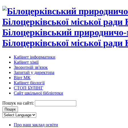
Білоцерківський природничо-
Білоцерківської міської ради 
Кабінет інформатики
Кабінет хімії
Зворотній зв'язок
Запитай у директора
Вірт МК
Кабінет біології
СТОП БУЛІНГ
Сайт шкільної бібліотеки
Пошук на сайті:
Про наш заклад освіти