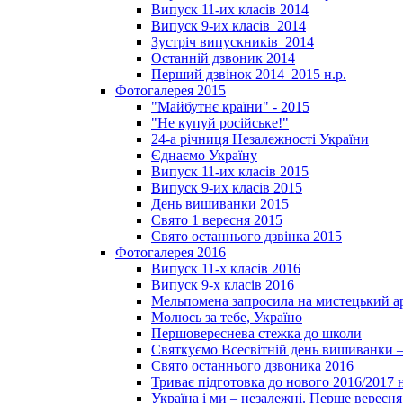
Випуск 11-их класів 2014
Випуск 9-их класів_2014
Зустріч випускників_2014
Останній дзвоник 2014
Перший дзвінок 2014_2015 н.р.
Фотогалерея 2015
"Майбутнє країни" - 2015
"Не купуй російське!"
24-а річниця Незалежності України
Єднаємо Україну
Випуск 11-их класів 2015
Випуск 9-их класів 2015
День вишиванки 2015
Свято 1 вересня 2015
Свято останнього дзвінка 2015
Фотогалерея 2016
Випуск 11-х класів 2016
Випуск 9-х класів 2016
Мельпомена запросила на мистецький а
Молюсь за тебе, Україно
Першовереснева стежка до школи
Святкуємо Всесвітній день вишиванки –
Свято останнього дзвоника 2016
Триває підготовка до нового 2016/2017 
Україна і ми – незалежні. Перше вересня