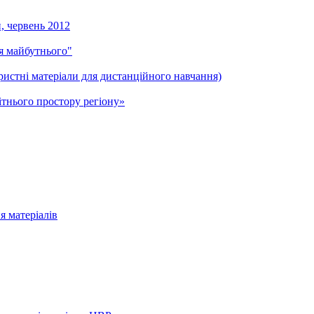
и, червень 2012
ля майбутнього"
ристні матеріали для дистанційного навчання)
тнього простору регіону»
я матеріалів