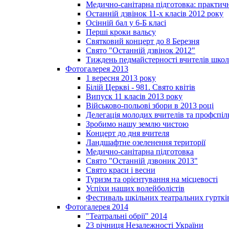
Медично-санітарна підготовка: практич
Останній дзвінок 11-х класів 2012 року
Осінній бал у 6-Б класі
Перші кроки вальсу
Святковий концерт до 8 Березня
Свято "Останній дзвінок 2012"
Тиждень педмайстерності вчителів школ
Фотогалерея 2013
1 вересня 2013 року
Білій Церкві - 981. Свято квітів
Випуск 11 класів 2013 року
Військово-польові збори в 2013 році
Делегація молодих вчителів та профспі
Зробимо нашу землю чистою
Концерт до дня вчителя
Ландшафтне озеленення території
Медично-санітарна підготовка
Свято "Останній дзвоник 2013"
Свято краси і весни
Туризм та орієнтування на місцевості
Успіхи наших волейболістів
Фестиваль шкільних театральних гурткі
Фотогалерея 2014
"Театральні обрії" 2014
23 річниця Незалежності України