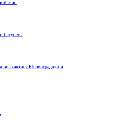
ний етап
и І ступеня
лкового активу Кіровоградщини
в