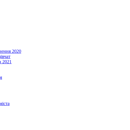
енення 2020
івчат
в 2021
я
міста