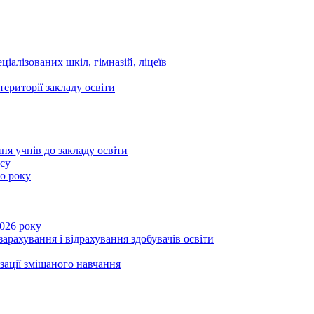
ціалізованих шкіл, гімназій, ліцеїв
території закладу освіти
ня учнів до закладу освіти
асу
го року
2026 року
зарахування і відрахування здобувачів освіти
ізації змішаного навчання