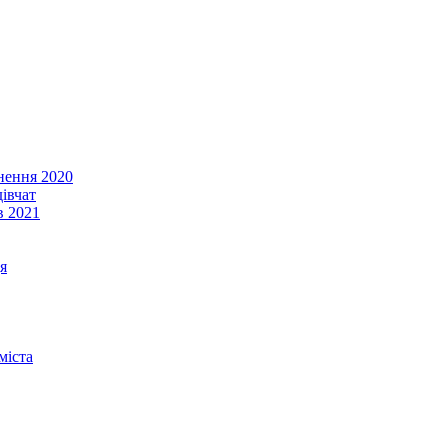
енення 2020
івчат
в 2021
я
міста