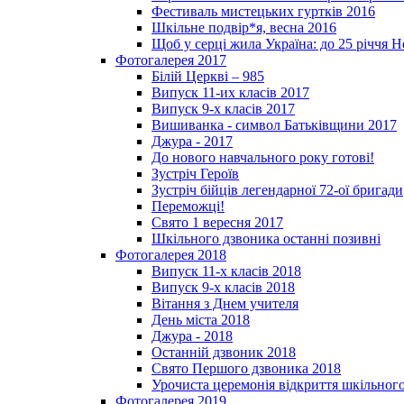
Фестиваль мистецьких гуртків 2016
Шкільне подвір*я, весна 2016
Щоб у серці жила Україна: до 25­ річчя 
Фотогалерея 2017
Білій Церкві – 985
Випуск 11-их класів 2017
Випуск 9-х класів 2017
Вишиванка - символ Батьківщини 2017
Джура - 2017
До нового навчального року готові!
Зустріч Героїв
Зустріч бійців легендарної 72-ої бригади
Переможці!
Свято 1 вересня 2017
Шкільного дзвоника останні позивні
Фотогалерея 2018
Випуск 11-х класів 2018
Випуск 9-х класів 2018
Вітання з Днем учителя
День міста 2018
Джура - 2018
Останній дзвоник 2018
Свято Першого дзвоника 2018
Урочиста церемонія відкриття шкільного
Фотогалерея 2019