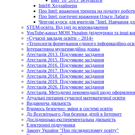
Intel_10_2013_результати
Іntel® Хедлайнери
Про Intel: враження тренера на початку робот
Про Intel: поетичні враження Ольги Лабаги
Чергові курси для вчителів "Intel. Навчання д
STEM-освіта. Від ідеї до впровадження
YouTube-канал МОН України (відеоуроки та інші ко
«Сучасні заклади освіти – 2014»
«Технологія формування єдиного інформаційно-осві
Інтерактивна мультимедійна дошка
Атестація 2013. Підсумкове засідання
Атестація 2015. Підсумкове засідання
Атестація 2016. Підсумкове засідання
Атестація 2017. Підсумкове засідання
Атестація 2018. Підсумкове засідання
Атестація 2019. Підсумкове засідання
Атестація 2026. Підсумкове засідання
Атестація. Методичні рекомендації щодо оформленн
Атуальні питання сучасної математичної освіти
Видавнича діяльність
Вчимось безпечно: зміни в системі освіти
До Всесвітнього Дня безпеки дітей в Інтернет
Дослідницько-експерементальна діяльність
Електронні підручники
Закону України "Про післядипломну освіту"