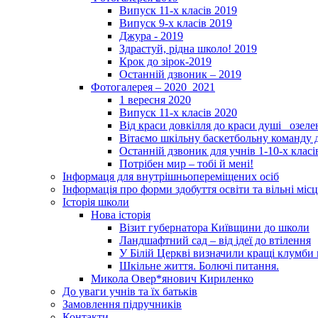
Випуск 11-х класів 2019
Випуск 9-х класів 2019
Джура - 2019
Здрастуй, рідна школо! 2019
Крок до зірок-2019
Останній дзвоник – 2019
Фотогалерея – 2020_2021
1 вересня 2020
Випуск 11-х класів 2020
Від краси довкілля до краси душі _озел
Вітаємо шкільну баскетбольну команду д
Останній дзвоник для учнів 1-10-х класі
Потрібен мир – тобі й мені!
Інформаця для внутрішньопереміщених осіб
Інформація про форми здобуття освіти та вільні місц
Історія школи
Нова історія
Візит губернатора Київщини до школи
Ландшафтний сад – від ідеї до втілення
У Білій Церкві визначили кращі клумби 
Шкільне життя. Болючі питання.
Микола Овер*янович Кириленко
До уваги учнів та їх батьків
Замовлення підручників
Контакти