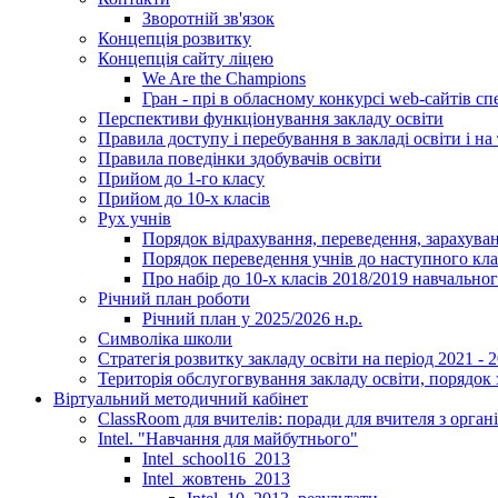
Зворотній зв'язок
Концепція розвитку
Концепція сайту ліцею
We Are the Champions
Гран - прі в обласному конкурсі web-сайтів спе
Перспективи функціонування закладу освіти
Правила доступу і перебування в закладі освіти і на 
Правила поведінки здобувачів освіти
Прийом до 1-го класу
Прийом до 10-х класів
Рух учнів
Порядок відрахування, переведення, зарахуван
Порядок переведення учнів до наступного кл
Про набір до 10-х класів 2018/2019 навчально
Річний план роботи
Річний план у 2025/2026 н.р.
Символіка школи
Стратегія розвитку закладу освіти на період 2021 - 
Територія обслугогвування закладу освіти, порядок 
Віртуальний методичний кабінет
ClassRoom для вчителів: поради для вчителя з орган
Intel. "Навчання для майбутнього"
Intel_school16_2013
Intel_жовтень_2013