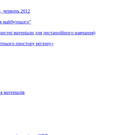
и, червень 2012
ля майбутнього"
ристні матеріали для дистанційного навчання)
тнього простору регіону»
я матеріалів