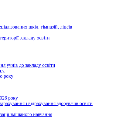
ціалізованих шкіл, гімназій, ліцеїв
території закладу освіти
ня учнів до закладу освіти
асу
го року
2026 року
зарахування і відрахування здобувачів освіти
ізації змішаного навчання