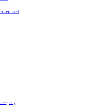
Незалежності
 стадіону