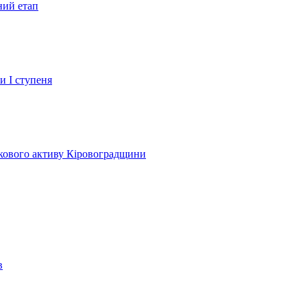
ний етап
и І ступеня
лкового активу Кіровоградщини
в