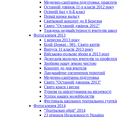
Медично-санітарна підготовка: практич
Останній дзвінок 11-х класів 2012 року
Осінній бал у 6-Б класі
Перші кроки вальсу
Святковий концерт до 8 Березня
Свято "Останній дзвінок 2012"
Тиждень педмайстерності вчителів школ
Фотогалерея 2013
1 вересня 2013 року
Білій Церкві - 981. Свято квітів
Випуск 11 класів 2013 року
Військово-польові збори в 2013 році
Делегація молодих вчителів та профспі
Зробимо нашу землю чистою
Концерт до дня вчителя
Ландшафтне озеленення території
Медично-санітарна підготовка
Свято "Останній дзвоник 2013"
Свято краси і весни
Туризм та орієнтування на місцевості
Успіхи наших волейболістів
Фестиваль шкільних театральних гурткі
Фотогалерея 2014
"Театральні обрії" 2014
23 річниця Незалежності України