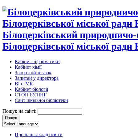
Білоцерківський природничо-
Білоцерківської міської ради 
Кабінет інформатики
Кабінет хімії
Зворотній зв'язок
Запитай у директора
Вірт МК
Кабінет біології
СТОП БУЛІНГ
Сайт шкільної бібліотеки
Пошук на сайті:
Про наш заклад освіти