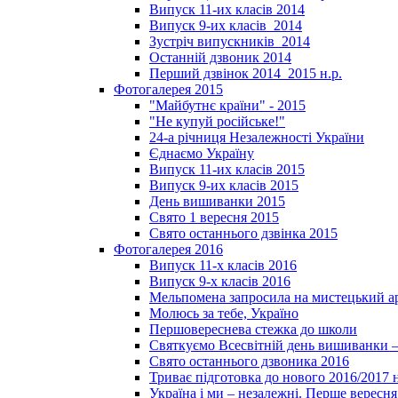
Випуск 11-их класів 2014
Випуск 9-их класів_2014
Зустріч випускників_2014
Останній дзвоник 2014
Перший дзвінок 2014_2015 н.р.
Фотогалерея 2015
"Майбутнє країни" - 2015
"Не купуй російське!"
24-а річниця Незалежності України
Єднаємо Україну
Випуск 11-их класів 2015
Випуск 9-их класів 2015
День вишиванки 2015
Свято 1 вересня 2015
Свято останнього дзвінка 2015
Фотогалерея 2016
Випуск 11-х класів 2016
Випуск 9-х класів 2016
Мельпомена запросила на мистецький а
Молюсь за тебе, Україно
Першовереснева стежка до школи
Святкуємо Всесвітній день вишиванки –
Свято останнього дзвоника 2016
Триває підготовка до нового 2016/2017 
Україна і ми – незалежні. Перше вересня