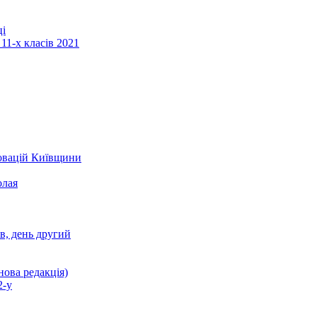
ці
11-х класів 2021
новацій Київщини
олая
ів, день другий
нова редакція)
2-у