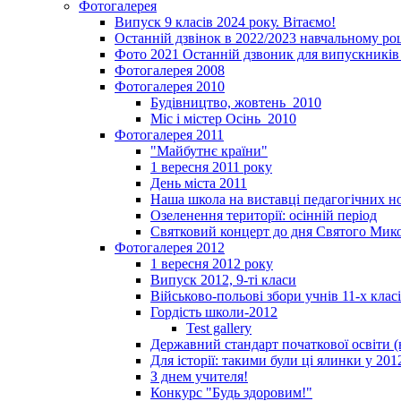
Фотогалерея
Випуск 9 класів 2024 року. Вітаємо!
Останній дзвінок в 2022/2023 навчальному ро
Фото 2021 Останній дзвоник для випускників 
Фотогалерея 2008
Фотогалерея 2010
Будівництво, жовтень_2010
Міс і містер Осінь_2010
Фотогалерея 2011
"Майбутнє країни"
1 вересня 2011 року
День міста 2011
Наша школа на виставці педагогічних 
Озеленення території: осінній період
Святковий концерт до дня Святого Мик
Фотогалерея 2012
1 вересня 2012 року
Випуск 2012, 9-ті класи
Військово-польові збори учнів 11-х клас
Гордість школи-2012
Test gallery
Державний стандарт початкової освіти (
Для історії: такими були ці ялинки у 201
З днем учителя!
Конкурс "Будь здоровим!"