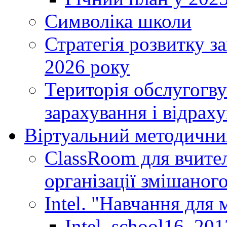
Символіка школи
Стратегія розвитку за
2026 року
Територія обслугогву
зарахування і відраху
Віртуальний методични
ClassRoom для вчител
організації змішаног
Intel. "Навчання для
Intel_school16_201