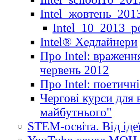
Intel_жовтень_201
Intel_10_2013_р
Іntel® Хедлайнери
Про Intel: враженн
червень 2012
Про Intel: поетичн
Чергові курси для 
майбутнього"
STEM-освіта. Від іде