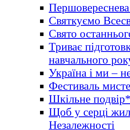
Першовереснева
Святкуємо Всесв
Свято останньог
Триває підготов
навчального рок
Україна і ми – 
Фестиваль мисте
Шкільне подвір*
Щоб у серці жила
Незалежності