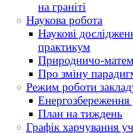
на граніті
Наукова робота
Наукові досліджен
практикум
Природничо-матем
Про зміну парадиг
Режим роботи заклад
Енергозбереження у
План на тиждень
Графік харчування уч