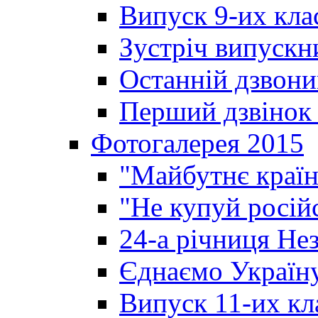
Випуск 9-их кла
Зустріч випускн
Останній дзвони
Перший дзвінок 
Фотогалерея 2015
"Майбутнє країн
"Не купуй росій
24-а річниця Не
Єднаємо Україн
Випуск 11-их кл