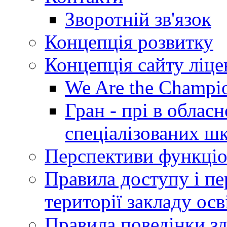
Зворотній зв'язок
Концепція розвитку
Концепція сайту ліц
We Are the Champi
Гран - прі в облас
спеціалізованих шкі
Перспективи функціо
Правила доступу і пер
території закладу осв
Правила поведінки зд