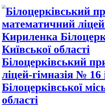
Білоцерківський п
ліцей-гімназія № 16
Білоцерківської міс
області