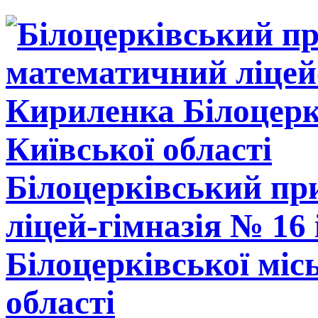
Білоцерківський п
ліцей-гімназія № 16
Білоцерківської міс
області