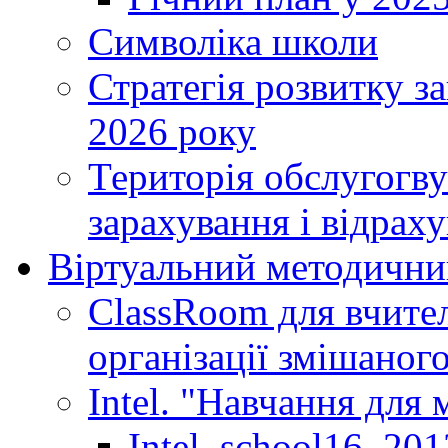
Символіка школи
Стратегія розвитку за
2026 року
Територія обслугогву
зарахування і відраху
Віртуальний методични
ClassRoom для вчител
організації змішаног
Intel. "Навчання для
Intel_school16_201