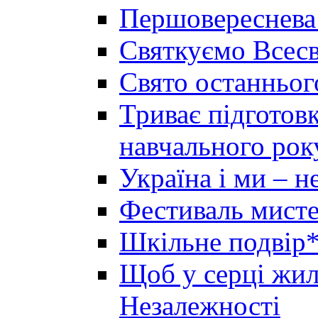
Першовереснева
Святкуємо Всесв
Свято останньог
Триває підготов
навчального рок
Україна і ми – 
Фестиваль мисте
Шкільне подвір*
Щоб у серці жила
Незалежності