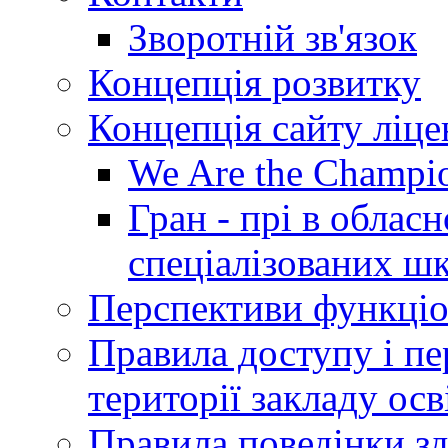
Зворотній зв'язок
Концепція розвитку
Концепція сайту ліц
We Are the Champi
Гран - прі в облас
спеціалізованих шкі
Перспективи функціо
Правила доступу і пер
території закладу осв
Правила поведінки зд