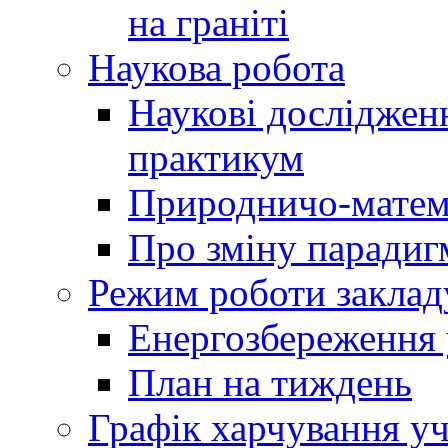
на граніті
Наукова робота
Наукові досліджен
практикум
Природничо-матем
Про зміну парадиг
Режим роботи заклад
Енергозбереження у
План на тиждень
Графік харчування уч