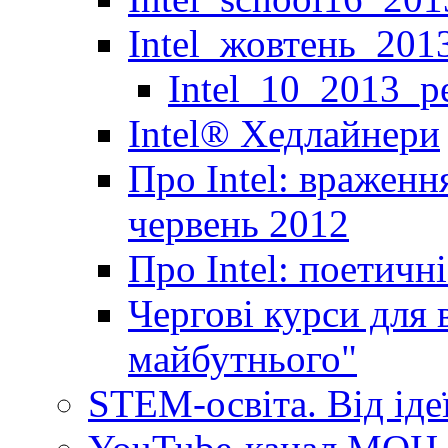
Intel_жовтень_201
Intel_10_2013_р
Іntel® Хедлайнери
Про Intel: враженн
червень 2012
Про Intel: поетичн
Чергові курси для 
майбутнього"
STEM-освіта. Від іде