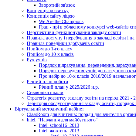
Зворотній зв'язок
Концепція розвитку
Концепція сайту ліцею
We Are the Champions
Гран - прі в обласному конкурсі web-сайтів спе
Перспективи функціонування закладу освіти
Правила доступу і перебування в закладі освіти і на 
Правила поведінки здобувачів освіти
Прийом до 1-го класу
Прийом до 10-х класів
Рух учнів
Порядок відрахування, переведення, зарахуван
Порядок переведення учнів до наступного кл
Про набір до 10-х класів 2018/2019 навчально
Річний план роботи
Річний план у 2025/2026 н.р.
Символіка школи
Стратегія розвитку закладу освіти на період 2021 - 
Територія обслугогвування закладу освіти, порядок 
Віртуальний методичний кабінет
ClassRoom для вчителів: поради для вчителя з орган
Intel. "Навчання для майбутнього"
Intel_school16_2013
Intel_жовтень_2013