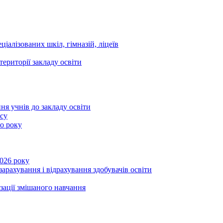
ціалізованих шкіл, гімназій, ліцеїв
території закладу освіти
ня учнів до закладу освіти
асу
го року
2026 року
зарахування і відрахування здобувачів освіти
ізації змішаного навчання