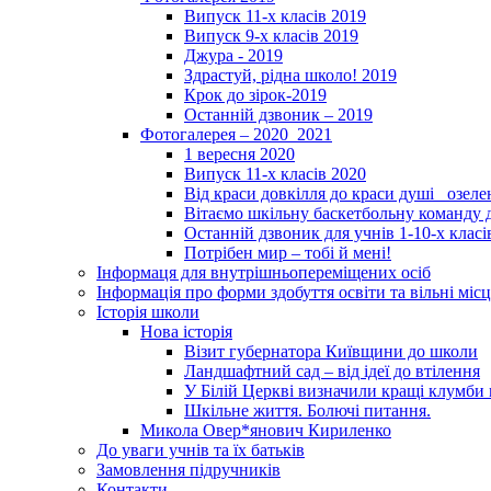
Випуск 11-х класів 2019
Випуск 9-х класів 2019
Джура - 2019
Здрастуй, рідна школо! 2019
Крок до зірок-2019
Останній дзвоник – 2019
Фотогалерея – 2020_2021
1 вересня 2020
Випуск 11-х класів 2020
Від краси довкілля до краси душі _озел
Вітаємо шкільну баскетбольну команду д
Останній дзвоник для учнів 1-10-х класі
Потрібен мир – тобі й мені!
Інформаця для внутрішньопереміщених осіб
Інформація про форми здобуття освіти та вільні місц
Історія школи
Нова історія
Візит губернатора Київщини до школи
Ландшафтний сад – від ідеї до втілення
У Білій Церкві визначили кращі клумби 
Шкільне життя. Болючі питання.
Микола Овер*янович Кириленко
До уваги учнів та їх батьків
Замовлення підручників
Контакти