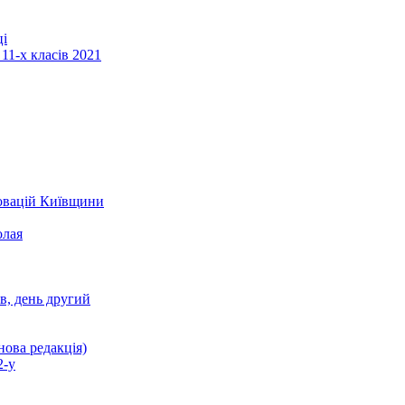
ці
11-х класів 2021
новацій Київщини
олая
ів, день другий
нова редакція)
2-у