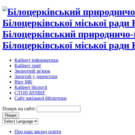
Білоцерківський природничо-
Білоцерківської міської ради 
Кабінет інформатики
Кабінет хімії
Зворотній зв'язок
Запитай у директора
Вірт МК
Кабінет біології
СТОП БУЛІНГ
Сайт шкільної бібліотеки
Пошук на сайті:
Про наш заклад освіти