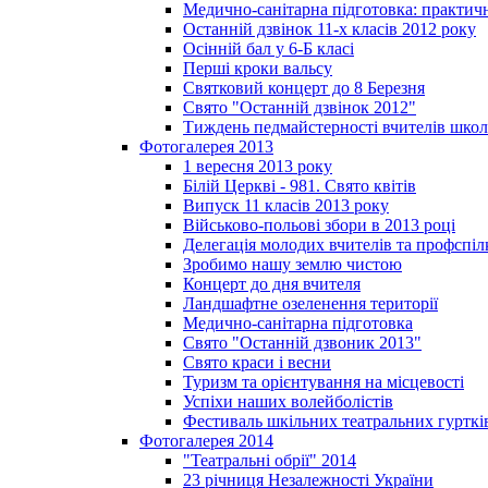
Медично-санітарна підготовка: практич
Останній дзвінок 11-х класів 2012 року
Осінній бал у 6-Б класі
Перші кроки вальсу
Святковий концерт до 8 Березня
Свято "Останній дзвінок 2012"
Тиждень педмайстерності вчителів школ
Фотогалерея 2013
1 вересня 2013 року
Білій Церкві - 981. Свято квітів
Випуск 11 класів 2013 року
Військово-польові збори в 2013 році
Делегація молодих вчителів та профспі
Зробимо нашу землю чистою
Концерт до дня вчителя
Ландшафтне озеленення території
Медично-санітарна підготовка
Свято "Останній дзвоник 2013"
Свято краси і весни
Туризм та орієнтування на місцевості
Успіхи наших волейболістів
Фестиваль шкільних театральних гурткі
Фотогалерея 2014
"Театральні обрії" 2014
23 річниця Незалежності України