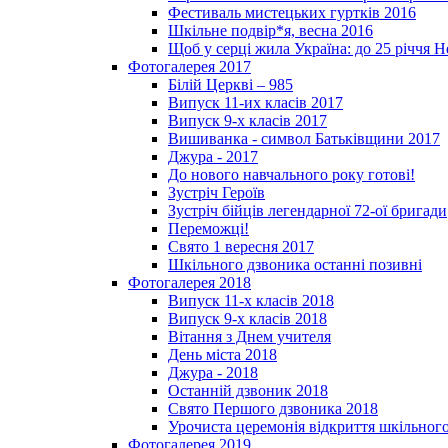
Фестиваль мистецьких гуртків 2016
Шкільне подвір*я, весна 2016
Щоб у серці жила Україна: до 25­ річчя 
Фотогалерея 2017
Білій Церкві – 985
Випуск 11-их класів 2017
Випуск 9-х класів 2017
Вишиванка - символ Батьківщини 2017
Джура - 2017
До нового навчального року готові!
Зустріч Героїв
Зустріч бійців легендарної 72-ої бригади
Переможці!
Свято 1 вересня 2017
Шкільного дзвоника останні позивні
Фотогалерея 2018
Випуск 11-х класів 2018
Випуск 9-х класів 2018
Вітання з Днем учителя
День міста 2018
Джура - 2018
Останній дзвоник 2018
Свято Першого дзвоника 2018
Урочиста церемонія відкриття шкільного
Фотогалерея 2019