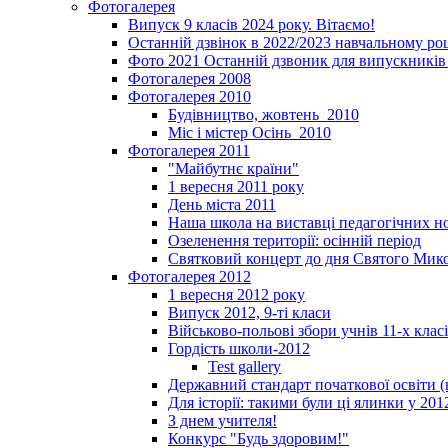
Фотогалерея
Випуск 9 класів 2024 року. Вітаємо!
Останній дзвінок в 2022/2023 навчальному ро
Фото 2021 Останній дзвоник для випускників 
Фотогалерея 2008
Фотогалерея 2010
Будівництво, жовтень_2010
Міс і містер Осінь_2010
Фотогалерея 2011
"Майбутнє країни"
1 вересня 2011 року
День міста 2011
Наша школа на виставці педагогічних 
Озеленення території: осінній період
Святковий концерт до дня Святого Мик
Фотогалерея 2012
1 вересня 2012 року
Випуск 2012, 9-ті класи
Військово-польові збори учнів 11-х клас
Гордість школи-2012
Test gallery
Державний стандарт початкової освіти (
Для історії: такими були ці ялинки у 201
З днем учителя!
Конкурс "Будь здоровим!"