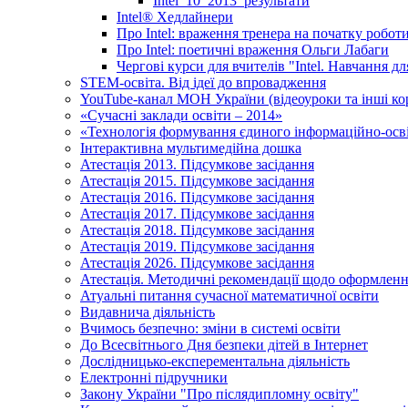
Intel_10_2013_результати
Іntel® Хедлайнери
Про Intel: враження тренера на початку робот
Про Intel: поетичні враження Ольги Лабаги
Чергові курси для вчителів "Intel. Навчання д
STEM-освіта. Від ідеї до впровадження
YouTube-канал МОН України (відеоуроки та інші ко
«Сучасні заклади освіти – 2014»
«Технологія формування єдиного інформаційно-осві
Інтерактивна мультимедійна дошка
Атестація 2013. Підсумкове засідання
Атестація 2015. Підсумкове засідання
Атестація 2016. Підсумкове засідання
Атестація 2017. Підсумкове засідання
Атестація 2018. Підсумкове засідання
Атестація 2019. Підсумкове засідання
Атестація 2026. Підсумкове засідання
Атестація. Методичні рекомендації щодо оформленн
Атуальні питання сучасної математичної освіти
Видавнича діяльність
Вчимось безпечно: зміни в системі освіти
До Всесвітнього Дня безпеки дітей в Інтернет
Дослідницько-експерементальна діяльність
Електронні підручники
Закону України "Про післядипломну освіту"