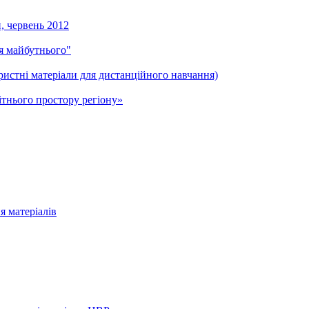
и, червень 2012
ля майбутнього"
ристні матеріали для дистанційного навчання)
тнього простору регіону»
я матеріалів