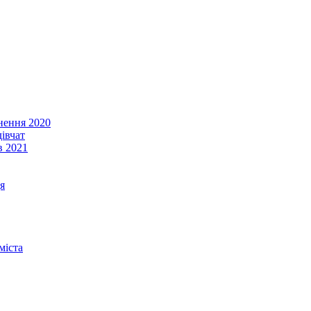
енення 2020
івчат
в 2021
я
міста