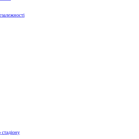
Незалежності
 стадіону