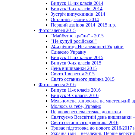
Випуск 11-их класів 2014
Випуск 9-их класів_2014
Зустріч випускників_2014
Останній дзвоник 2014
Перший дзвінок 2014_2015 н.р.
Фотогалерея 2015
"Майбутнє країни" - 2015
"Не купуй російське!"
24-а річниця Незалежності України
Єднаємо Україну
Випуск 11-их класів 2015
Випуск 9-их класів 2015
День вишиванки 2015
Свято 1 вересня 2015
Свято останнього дзвінка 2015
Фотогалерея 2016
Випуск 11-х класів 2016
Випуск 9-х класів 2016
Мельпомена запросила на мистецький а
Молюсь за тебе, Україно
Першовереснева стежка до школи
Святкуємо Всесвітній день вишиванки –
Свято останнього дзвоника 2016
Триває підготовка до нового 2016/2017 
Україна і ми – незалежні. Перше вересня