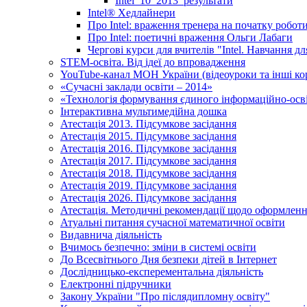
Intel_10_2013_результати
Іntel® Хедлайнери
Про Intel: враження тренера на початку робот
Про Intel: поетичні враження Ольги Лабаги
Чергові курси для вчителів "Intel. Навчання д
STEM-освіта. Від ідеї до впровадження
YouTube-канал МОН України (відеоуроки та інші ко
«Сучасні заклади освіти – 2014»
«Технологія формування єдиного інформаційно-осві
Інтерактивна мультимедійна дошка
Атестація 2013. Підсумкове засідання
Атестація 2015. Підсумкове засідання
Атестація 2016. Підсумкове засідання
Атестація 2017. Підсумкове засідання
Атестація 2018. Підсумкове засідання
Атестація 2019. Підсумкове засідання
Атестація 2026. Підсумкове засідання
Атестація. Методичні рекомендації щодо оформленн
Атуальні питання сучасної математичної освіти
Видавнича діяльність
Вчимось безпечно: зміни в системі освіти
До Всесвітнього Дня безпеки дітей в Інтернет
Дослідницько-експерементальна діяльність
Електронні підручники
Закону України "Про післядипломну освіту"