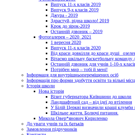
Випуск 11-х класів 2019
Випуск 9-х класів 2019
Джура - 2019
Здрастуй, рідна школо! 2019
Крок до зірок-2019
Останній дзвоник – 2019
Фотогалерея – 2020_2021
1 вересня 2020
Випуск 11-х класів 2020
Від краси довкілля до краси душі _озел
Вітаємо шкільну баскетбольну команду д
Останній дзвоник для учнів 1-10-х класі
Потрібен мир – тобі й мені!
Інформаця для внутрішньопереміщених осіб
Інформація про форми здобуття освіти та вільні місц
Історія школи
Нова історія
Візит губернатора Київщини до школи
Ландшафтний сад – від ідеї до втілення
У Білій Церкві визначили кращі клумби 
Шкільне життя. Болючі питання.
Микола Овер*янович Кириленко
До уваги учнів та їх батьків
Замовлення підручників
Контакти