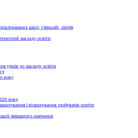
ціалізованих шкіл, гімназій, ліцеїв
території закладу освіти
ня учнів до закладу освіти
асу
го року
2026 року
зарахування і відрахування здобувачів освіти
ізації змішаного навчання