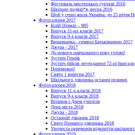
Фестиваль мистецьких гуртків 2016
Шкільне подвір*я, весна 2016
Щоб у серці жила Україна: до 25­ річчя 
Фотогалерея 2017
Білій Церкві – 985
Випуск 11-их класів 2017
Випуск 9-х класів 2017
Вишиванка - символ Батьківщини 2017
Джура - 2017
До нового навчального року готові!
Зустріч Героїв
Зустріч бійців легендарної 72-ої бригади
Переможці!
Свято 1 вересня 2017
Шкільного дзвоника останні позивні
Фотогалерея 2018
Випуск 11-х класів 2018
Випуск 9-х класів 2018
Вітання з Днем учителя
День міста 2018
Джура - 2018
Останній дзвоник 2018
Свято Першого дзвоника 2018
Урочиста церемонія відкриття шкільного
Фотогалерея 2019