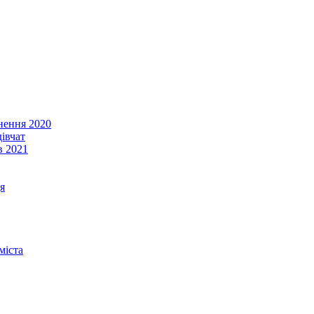
енення 2020
івчат
в 2021
я
міста