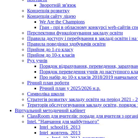
Зворотній зв'язок
Концепція розвитку
Концепція сайту ліцею
We Are the Champions
Гран - прі в обласному конкурсі web-сайтів спе
Перспективи функціонування закладу освіти
Правила доступу і перебування в закладі освіти і на 
Правила поведінки здобувачів освіти
Прийом до 1-го класу
Прийом до 10-х класів
Рух учнів
Порядок відрахування, переведення, зарахуван
Порядок переведення учнів до наступного кл
Про набір до 10-х класів 2018/2019 навчально
Річний план роботи
Річний план у 2025/2026 н.р.
Символіка школи
Стратегія розвитку закладу освіти на період 2021 - 
Територія обслугогвування закладу освіти, порядок 
Віртуальний методичний кабінет
ClassRoom для вчителів: поради для вчителя з орган
Intel. "Навчання для майбутнього"
Intel_school16_2013
Intel_жовтень_2013