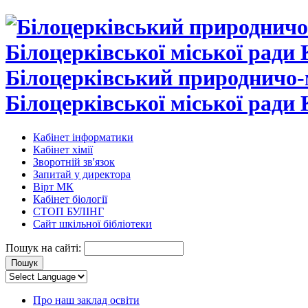
Білоцерківський природничо-
Білоцерківської міської ради 
Кабінет інформатики
Кабінет хімії
Зворотній зв'язок
Запитай у директора
Вірт МК
Кабінет біології
СТОП БУЛІНГ
Сайт шкільної бібліотеки
Пошук на сайті:
Про наш заклад освіти