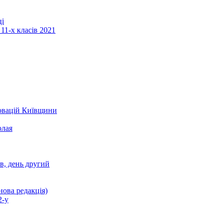
ці
11-х класів 2021
новацій Київщини
олая
ів, день другий
нова редакція)
2-у