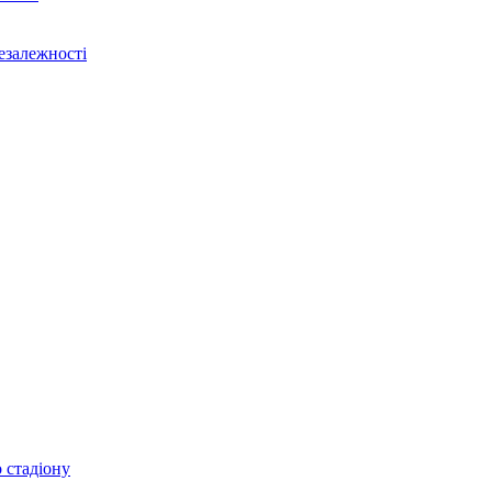
Незалежності
 стадіону