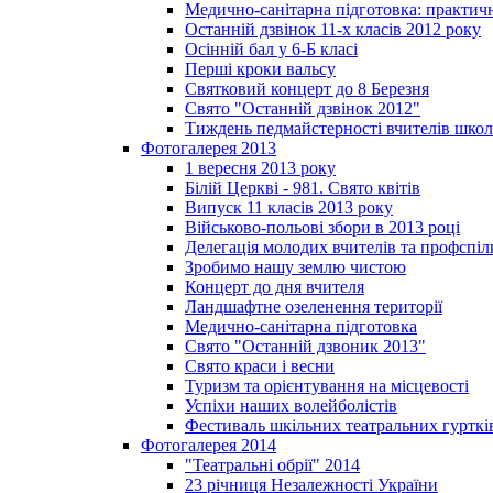
Медично-санітарна підготовка: практич
Останній дзвінок 11-х класів 2012 року
Осінній бал у 6-Б класі
Перші кроки вальсу
Святковий концерт до 8 Березня
Свято "Останній дзвінок 2012"
Тиждень педмайстерності вчителів школ
Фотогалерея 2013
1 вересня 2013 року
Білій Церкві - 981. Свято квітів
Випуск 11 класів 2013 року
Військово-польові збори в 2013 році
Делегація молодих вчителів та профспі
Зробимо нашу землю чистою
Концерт до дня вчителя
Ландшафтне озеленення території
Медично-санітарна підготовка
Свято "Останній дзвоник 2013"
Свято краси і весни
Туризм та орієнтування на місцевості
Успіхи наших волейболістів
Фестиваль шкільних театральних гурткі
Фотогалерея 2014
"Театральні обрії" 2014
23 річниця Незалежності України