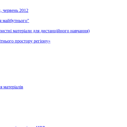
и, червень 2012
ля майбутнього"
ристні матеріали для дистанційного навчання)
тнього простору регіону»
я матеріалів