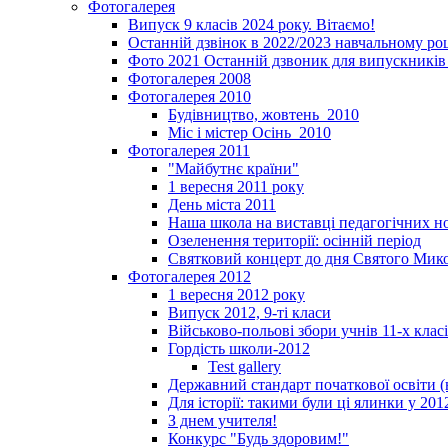
Фотогалерея
Випуск 9 класів 2024 року. Вітаємо!
Останній дзвінок в 2022/2023 навчальному ро
Фото 2021 Останній дзвоник для випускників 
Фотогалерея 2008
Фотогалерея 2010
Будівництво, жовтень_2010
Міс і містер Осінь_2010
Фотогалерея 2011
"Майбутнє країни"
1 вересня 2011 року
День міста 2011
Наша школа на виставці педагогічних 
Озеленення території: осінній період
Святковий концерт до дня Святого Мик
Фотогалерея 2012
1 вересня 2012 року
Випуск 2012, 9-ті класи
Військово-польові збори учнів 11-х клас
Гордість школи-2012
Test gallery
Державний стандарт початкової освіти (
Для історії: такими були ці ялинки у 201
З днем учителя!
Конкурс "Будь здоровим!"