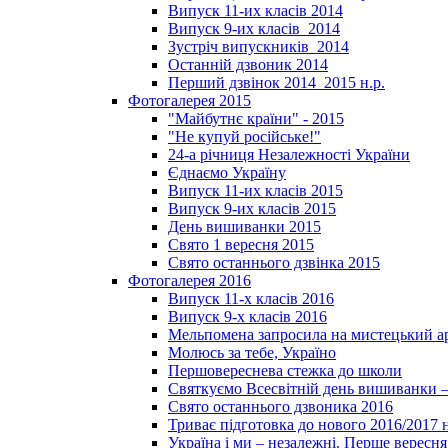
Випуск 11-их класів 2014
Випуск 9-их класів_2014
Зустріч випускників_2014
Останній дзвоник 2014
Перший дзвінок 2014_2015 н.р.
Фотогалерея 2015
"Майбутнє країни" - 2015
"Не купуй російське!"
24-а річниця Незалежності України
Єднаємо Україну
Випуск 11-их класів 2015
Випуск 9-их класів 2015
День вишиванки 2015
Свято 1 вересня 2015
Свято останнього дзвінка 2015
Фотогалерея 2016
Випуск 11-х класів 2016
Випуск 9-х класів 2016
Мельпомена запросила на мистецький а
Молюсь за тебе, Україно
Першовереснева стежка до школи
Святкуємо Всесвітній день вишиванки –
Свято останнього дзвоника 2016
Триває підготовка до нового 2016/2017 
Україна і ми – незалежні. Перше вересня