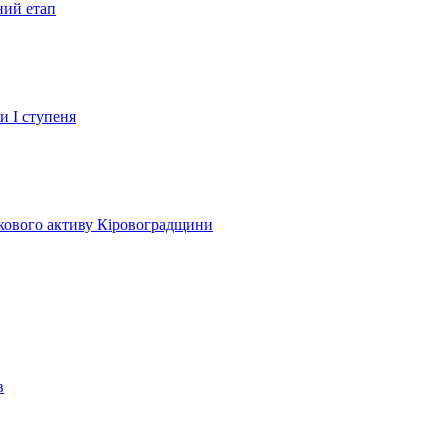
ний етап
и І ступеня
лкового активу Кіровоградщини
в