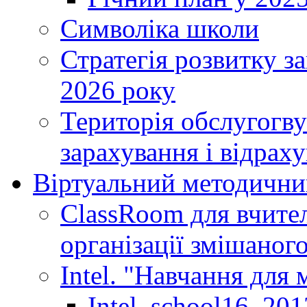
Символіка школи
Стратегія розвитку за
2026 року
Територія обслугогву
зарахування і відраху
Віртуальний методични
ClassRoom для вчител
організації змішаног
Intel. "Навчання для
Intel_school16_201