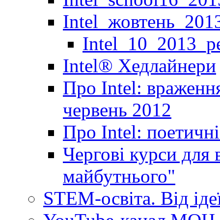
Intel_жовтень_201
Intel_10_2013_р
Іntel® Хедлайнери
Про Intel: враженн
червень 2012
Про Intel: поетичн
Чергові курси для 
майбутнього"
STEM-освіта. Від іде