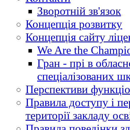
Зворотній зв'язок
Концепція розвитку
Концепція сайту ліц
We Are the Champi
Гран - прі в облас
спеціалізованих шкі
Перспективи функціо
Правила доступу і пер
території закладу осв
Правила поведінки зд