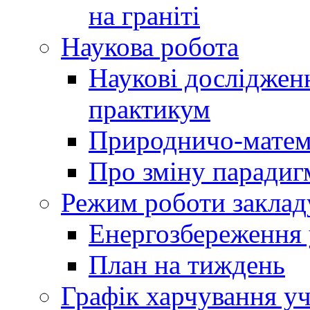
на граніті
Наукова робота
Наукові досліджен
практикум
Природничо-матем
Про зміну парадиг
Режим роботи заклад
Енергозбереження у
План на тиждень
Графік харчування уч