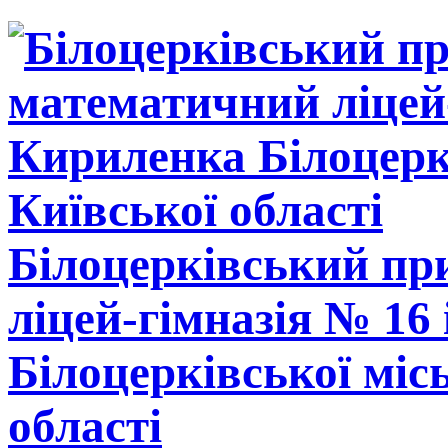
Білоцерківський п
ліцей-гімназія № 16
Білоцерківської міс
області