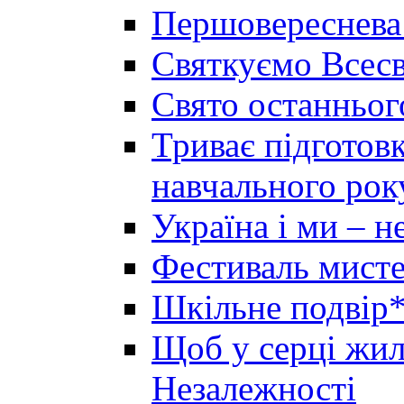
Першовереснева
Святкуємо Всесв
Свято останньог
Триває підготов
навчального рок
Україна і ми – 
Фестиваль мисте
Шкільне подвір*
Щоб у серці жила
Незалежності