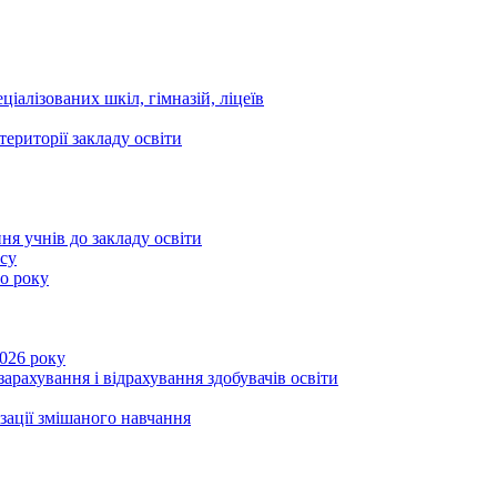
ціалізованих шкіл, гімназій, ліцеїв
території закладу освіти
ня учнів до закладу освіти
асу
го року
2026 року
зарахування і відрахування здобувачів освіти
ізації змішаного навчання