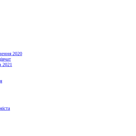
енення 2020
івчат
в 2021
я
міста