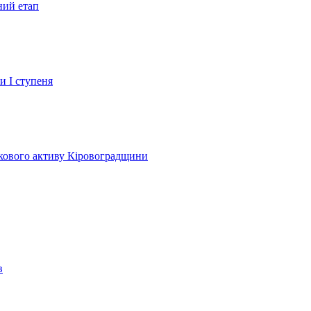
ний етап
и І ступеня
лкового активу Кіровоградщини
в