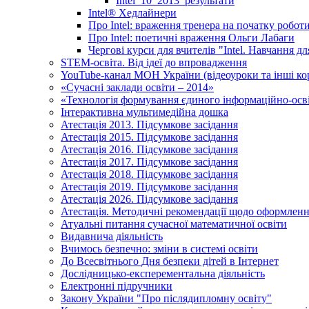
Intel_10_2013_результати
Іntel® Хедлайнери
Про Intel: враження тренера на початку робот
Про Intel: поетичні враження Ольги Лабаги
Чергові курси для вчителів "Intel. Навчання д
STEM-освіта. Від ідеї до впровадження
YouTube-канал МОН України (відеоуроки та інші ко
«Сучасні заклади освіти – 2014»
«Технологія формування єдиного інформаційно-осві
Інтерактивна мультимедійна дошка
Атестація 2013. Підсумкове засідання
Атестація 2015. Підсумкове засідання
Атестація 2016. Підсумкове засідання
Атестація 2017. Підсумкове засідання
Атестація 2018. Підсумкове засідання
Атестація 2019. Підсумкове засідання
Атестація 2026. Підсумкове засідання
Атестація. Методичні рекомендації щодо оформленн
Атуальні питання сучасної математичної освіти
Видавнича діяльність
Вчимось безпечно: зміни в системі освіти
До Всесвітнього Дня безпеки дітей в Інтернет
Дослідницько-експерементальна діяльність
Електронні підручники
Закону України "Про післядипломну освіту"