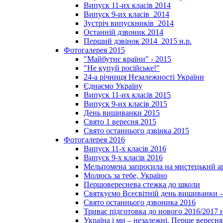
Випуск 11-их класів 2014
Випуск 9-их класів_2014
Зустріч випускників_2014
Останній дзвоник 2014
Перший дзвінок 2014_2015 н.р.
Фотогалерея 2015
"Майбутнє країни" - 2015
"Не купуй російське!"
24-а річниця Незалежності України
Єднаємо Україну
Випуск 11-их класів 2015
Випуск 9-их класів 2015
День вишиванки 2015
Свято 1 вересня 2015
Свято останнього дзвінка 2015
Фотогалерея 2016
Випуск 11-х класів 2016
Випуск 9-х класів 2016
Мельпомена запросила на мистецький а
Молюсь за тебе, Україно
Першовереснева стежка до школи
Святкуємо Всесвітній день вишиванки –
Свято останнього дзвоника 2016
Триває підготовка до нового 2016/2017 
Україна і ми – незалежні. Перше вересня