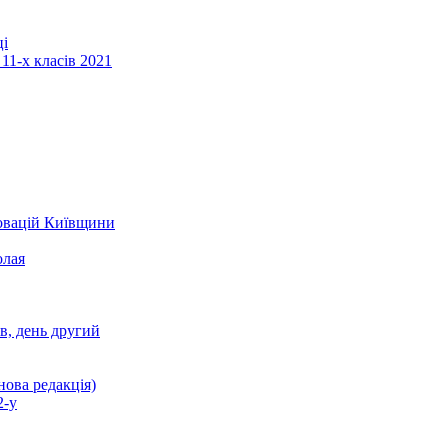
ці
11-х класів 2021
новацій Київщини
олая
ів, день другий
нова редакція)
2-у