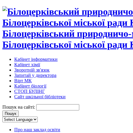
Білоцерківський природничо-
Білоцерківської міської ради 
Кабінет інформатики
Кабінет хімії
Зворотній зв'язок
Запитай у директора
Вірт МК
Кабінет біології
СТОП БУЛІНГ
Сайт шкільної бібліотеки
Пошук на сайті:
Про наш заклад освіти