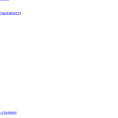
Незалежності
 стадіону