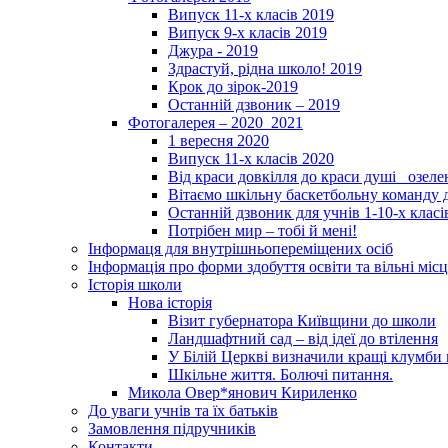
Випуск 11-х класів 2019
Випуск 9-х класів 2019
Джура - 2019
Здрастуй, рідна школо! 2019
Крок до зірок-2019
Останній дзвоник – 2019
Фотогалерея – 2020_2021
1 вересня 2020
Випуск 11-х класів 2020
Від краси довкілля до краси душі _озел
Вітаємо шкільну баскетбольну команду д
Останній дзвоник для учнів 1-10-х класі
Потрібен мир – тобі й мені!
Інформаця для внутрішньопереміщених осіб
Інформація про форми здобуття освіти та вільні місц
Історія школи
Нова історія
Візит губернатора Київщини до школи
Ландшафтний сад – від ідеї до втілення
У Білій Церкві визначили кращі клумби 
Шкільне життя. Болючі питання.
Микола Овер*янович Кириленко
До уваги учнів та їх батьків
Замовлення підручників
Контакти