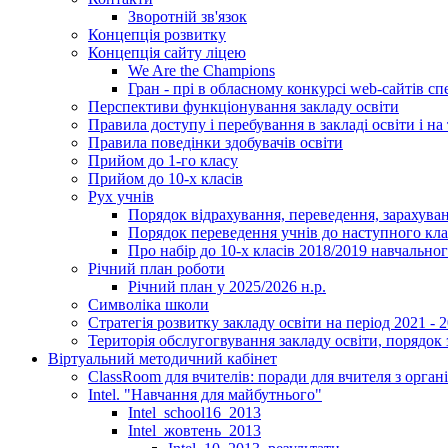
Зворотній зв'язок
Концепція розвитку
Концепція сайту ліцею
We Are the Champions
Гран - прі в обласному конкурсі web-сайтів спе
Перспективи функціонування закладу освіти
Правила доступу і перебування в закладі освіти і на 
Правила поведінки здобувачів освіти
Прийом до 1-го класу
Прийом до 10-х класів
Рух учнів
Порядок відрахування, переведення, зарахуван
Порядок переведення учнів до наступного кл
Про набір до 10-х класів 2018/2019 навчально
Річний план роботи
Річний план у 2025/2026 н.р.
Символіка школи
Стратегія розвитку закладу освіти на період 2021 - 
Територія обслугогвування закладу освіти, порядок 
Віртуальний методичний кабінет
ClassRoom для вчителів: поради для вчителя з орган
Intel. "Навчання для майбутнього"
Intel_school16_2013
Intel_жовтень_2013