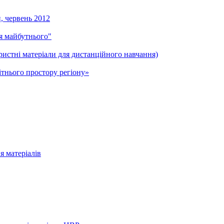
и, червень 2012
ля майбутнього"
ристні матеріали для дистанційного навчання)
тнього простору регіону»
я матеріалів