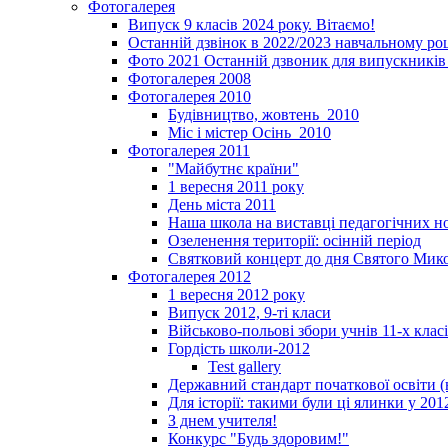
Фотогалерея
Випуск 9 класів 2024 року. Вітаємо!
Останній дзвінок в 2022/2023 навчальному ро
Фото 2021 Останній дзвоник для випускників 
Фотогалерея 2008
Фотогалерея 2010
Будівництво, жовтень_2010
Міс і містер Осінь_2010
Фотогалерея 2011
"Майбутнє країни"
1 вересня 2011 року
День міста 2011
Наша школа на виставці педагогічних 
Озеленення території: осінній період
Святковий концерт до дня Святого Мик
Фотогалерея 2012
1 вересня 2012 року
Випуск 2012, 9-ті класи
Військово-польові збори учнів 11-х клас
Гордість школи-2012
Test gallery
Державний стандарт початкової освіти (
Для історії: такими були ці ялинки у 201
З днем учителя!
Конкурс "Будь здоровим!"