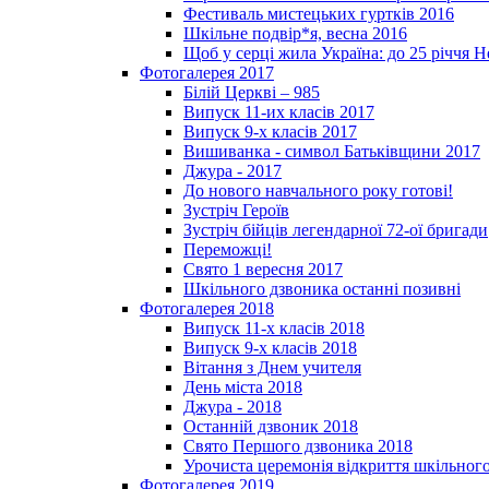
Фестиваль мистецьких гуртків 2016
Шкільне подвір*я, весна 2016
Щоб у серці жила Україна: до 25­ річчя 
Фотогалерея 2017
Білій Церкві – 985
Випуск 11-их класів 2017
Випуск 9-х класів 2017
Вишиванка - символ Батьківщини 2017
Джура - 2017
До нового навчального року готові!
Зустріч Героїв
Зустріч бійців легендарної 72-ої бригади
Переможці!
Свято 1 вересня 2017
Шкільного дзвоника останні позивні
Фотогалерея 2018
Випуск 11-х класів 2018
Випуск 9-х класів 2018
Вітання з Днем учителя
День міста 2018
Джура - 2018
Останній дзвоник 2018
Свято Першого дзвоника 2018
Урочиста церемонія відкриття шкільного
Фотогалерея 2019