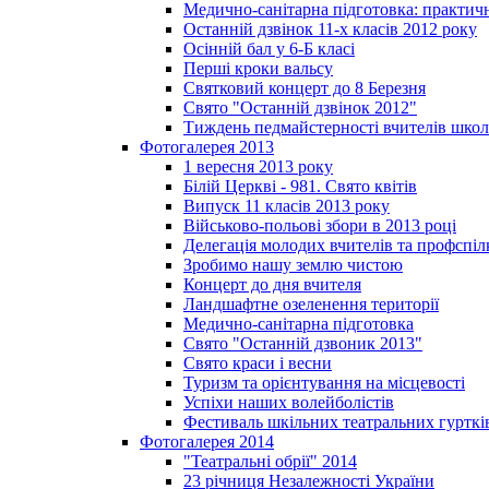
Медично-санітарна підготовка: практич
Останній дзвінок 11-х класів 2012 року
Осінній бал у 6-Б класі
Перші кроки вальсу
Святковий концерт до 8 Березня
Свято "Останній дзвінок 2012"
Тиждень педмайстерності вчителів школ
Фотогалерея 2013
1 вересня 2013 року
Білій Церкві - 981. Свято квітів
Випуск 11 класів 2013 року
Військово-польові збори в 2013 році
Делегація молодих вчителів та профспі
Зробимо нашу землю чистою
Концерт до дня вчителя
Ландшафтне озеленення території
Медично-санітарна підготовка
Свято "Останній дзвоник 2013"
Свято краси і весни
Туризм та орієнтування на місцевості
Успіхи наших волейболістів
Фестиваль шкільних театральних гурткі
Фотогалерея 2014
"Театральні обрії" 2014
23 річниця Незалежності України