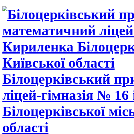
Білоцерківський п
ліцей-гімназія № 16
Білоцерківської міс
області