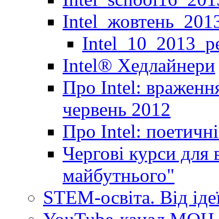
Intel_жовтень_201
Intel_10_2013_р
Іntel® Хедлайнери
Про Intel: враженн
червень 2012
Про Intel: поетичн
Чергові курси для 
майбутнього"
STEM-освіта. Від іде