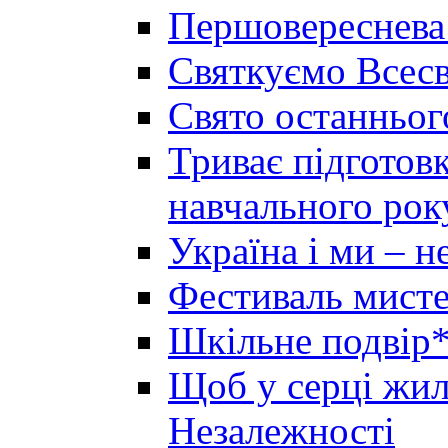
Першовереснева
Святкуємо Всесв
Свято останньог
Триває підготов
навчального рок
Україна і ми – 
Фестиваль мисте
Шкільне подвір*
Щоб у серці жила
Незалежності