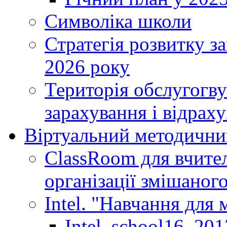
Символіка школи
Стратегія розвитку за
2026 року
Територія обслугогву
зарахування і відраху
Віртуальний методични
ClassRoom для вчител
організації змішаног
Intel. "Навчання для
Intel_school16_201