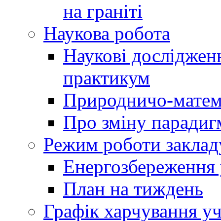
на граніті
Наукова робота
Наукові досліджен
практикум
Природничо-матем
Про зміну парадиг
Режим роботи заклад
Енергозбереження у
План на тиждень
Графік харчування уч