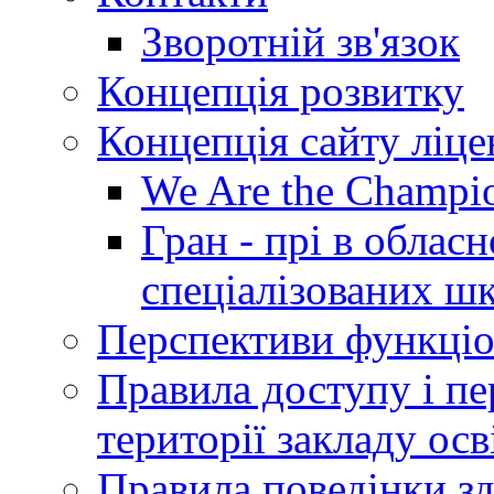
Зворотній зв'язок
Концепція розвитку
Концепція сайту ліц
We Are the Champi
Гран - прі в облас
спеціалізованих шкі
Перспективи функціо
Правила доступу і пер
території закладу осв
Правила поведінки зд