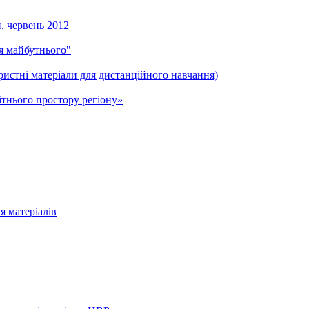
и, червень 2012
ля майбутнього"
ристні матеріали для дистанційного навчання)
тнього простору регіону»
я матеріалів