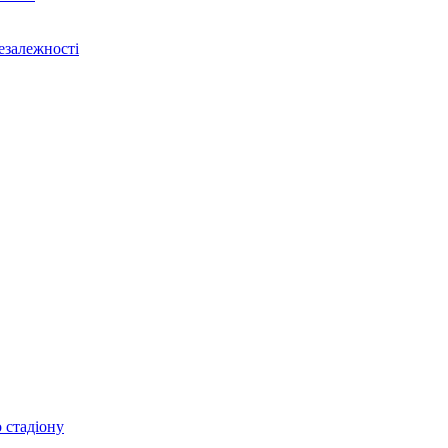
Незалежності
 стадіону