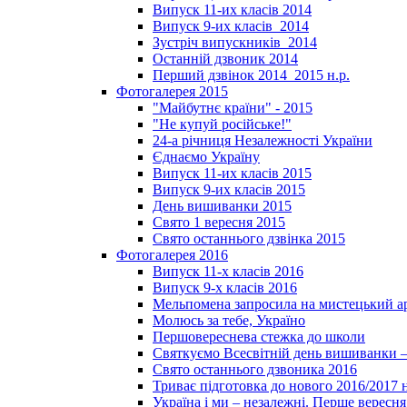
Випуск 11-их класів 2014
Випуск 9-их класів_2014
Зустріч випускників_2014
Останній дзвоник 2014
Перший дзвінок 2014_2015 н.р.
Фотогалерея 2015
"Майбутнє країни" - 2015
"Не купуй російське!"
24-а річниця Незалежності України
Єднаємо Україну
Випуск 11-их класів 2015
Випуск 9-их класів 2015
День вишиванки 2015
Свято 1 вересня 2015
Свято останнього дзвінка 2015
Фотогалерея 2016
Випуск 11-х класів 2016
Випуск 9-х класів 2016
Мельпомена запросила на мистецький а
Молюсь за тебе, Україно
Першовереснева стежка до школи
Святкуємо Всесвітній день вишиванки –
Свято останнього дзвоника 2016
Триває підготовка до нового 2016/2017 
Україна і ми – незалежні. Перше вересня