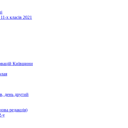
ці
11-х класів 2021
новацій Київщини
олая
ів, день другий
нова редакція)
2-у