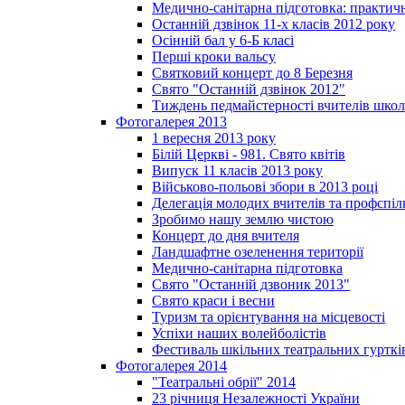
Медично-санітарна підготовка: практич
Останній дзвінок 11-х класів 2012 року
Осінній бал у 6-Б класі
Перші кроки вальсу
Святковий концерт до 8 Березня
Свято "Останній дзвінок 2012"
Тиждень педмайстерності вчителів школ
Фотогалерея 2013
1 вересня 2013 року
Білій Церкві - 981. Свято квітів
Випуск 11 класів 2013 року
Військово-польові збори в 2013 році
Делегація молодих вчителів та профспі
Зробимо нашу землю чистою
Концерт до дня вчителя
Ландшафтне озеленення території
Медично-санітарна підготовка
Свято "Останній дзвоник 2013"
Свято краси і весни
Туризм та орієнтування на місцевості
Успіхи наших волейболістів
Фестиваль шкільних театральних гурткі
Фотогалерея 2014
"Театральні обрії" 2014
23 річниця Незалежності України