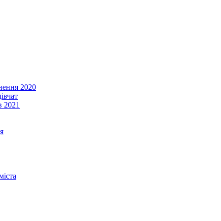
енення 2020
івчат
в 2021
я
міста