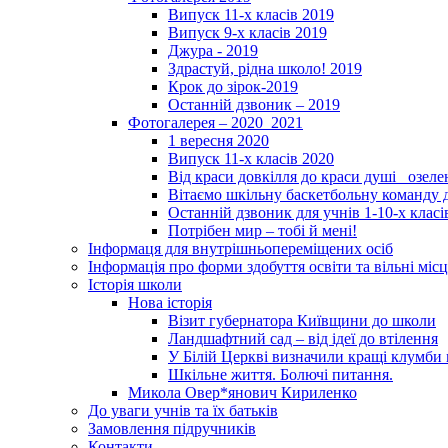
Випуск 11-х класів 2019
Випуск 9-х класів 2019
Джура - 2019
Здрастуй, рідна школо! 2019
Крок до зірок-2019
Останній дзвоник – 2019
Фотогалерея – 2020_2021
1 вересня 2020
Випуск 11-х класів 2020
Від краси довкілля до краси душі _озел
Вітаємо шкільну баскетбольну команду д
Останній дзвоник для учнів 1-10-х класі
Потрібен мир – тобі й мені!
Інформаця для внутрішньопереміщених осіб
Інформація про форми здобуття освіти та вільні місц
Історія школи
Нова історія
Візит губернатора Київщини до школи
Ландшафтний сад – від ідеї до втілення
У Білій Церкві визначили кращі клумби 
Шкільне життя. Болючі питання.
Микола Овер*янович Кириленко
До уваги учнів та їх батьків
Замовлення підручників
Контакти