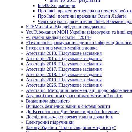
Intel_10_2013_результати
Іntel® Хедлайнери
Про Intel: враження тренера на початку робот
Про Intel: поетичні враження Ольги Лабаги
Чергові курси для вчителів "Intel. Навчання д
STEM-освіта. Від ідеї до впровадження
YouTube-канал МОН України (відеоуроки та інші ко
«Сучасні заклади освіти – 2014»
«Технологія формування єдиного інформаційно-осві
Інтерактивна мультимедійна дошка
Атестація 2013. Підсумкове засідання
Атестація 2015. Підсумкове засідання
Атестація 2016. Підсумкове засідання
Атестація 2017. Підсумкове засідання
Атестація 2018. Підсумкове засідання
Атестація 2019. Підсумкове засідання
Атестація 2026. Підсумкове засідання
Атестація. Методичні рекомендації щодо оформленн
Атуальні питання сучасної математичної освіти
Видавнича діяльність
Вчимось безпечно: зміни в системі освіти
До Всесвітнього Дня безпеки дітей в Інтернет
Дослідницько-експерементальна діяльність
Електронні підручники
Закону України "Про післядипломну освіту"