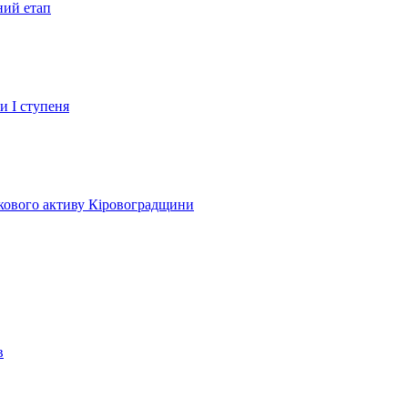
ний етап
и І ступеня
лкового активу Кіровоградщини
в