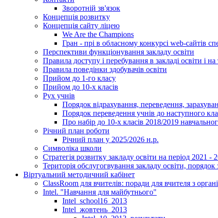
Зворотній зв'язок
Концепція розвитку
Концепція сайту ліцею
We Are the Champions
Гран - прі в обласному конкурсі web-сайтів спе
Перспективи функціонування закладу освіти
Правила доступу і перебування в закладі освіти і на 
Правила поведінки здобувачів освіти
Прийом до 1-го класу
Прийом до 10-х класів
Рух учнів
Порядок відрахування, переведення, зарахуван
Порядок переведення учнів до наступного кл
Про набір до 10-х класів 2018/2019 навчально
Річний план роботи
Річний план у 2025/2026 н.р.
Символіка школи
Стратегія розвитку закладу освіти на період 2021 - 
Територія обслугогвування закладу освіти, порядок 
Віртуальний методичний кабінет
ClassRoom для вчителів: поради для вчителя з орган
Intel. "Навчання для майбутнього"
Intel_school16_2013
Intel_жовтень_2013