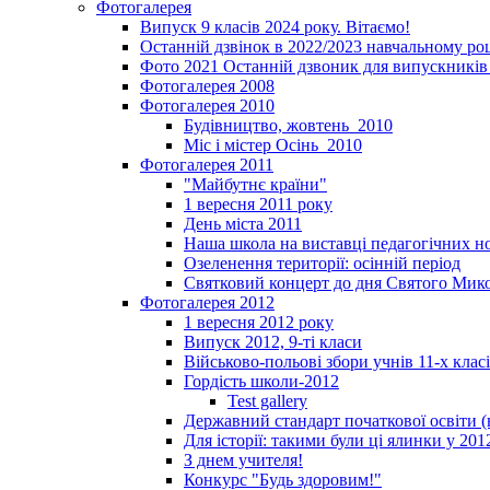
Фотогалерея
Випуск 9 класів 2024 року. Вітаємо!
Останній дзвінок в 2022/2023 навчальному ро
Фото 2021 Останній дзвоник для випускників 
Фотогалерея 2008
Фотогалерея 2010
Будівництво, жовтень_2010
Міс і містер Осінь_2010
Фотогалерея 2011
"Майбутнє країни"
1 вересня 2011 року
День міста 2011
Наша школа на виставці педагогічних 
Озеленення території: осінній період
Святковий концерт до дня Святого Мик
Фотогалерея 2012
1 вересня 2012 року
Випуск 2012, 9-ті класи
Військово-польові збори учнів 11-х клас
Гордість школи-2012
Test gallery
Державний стандарт початкової освіти (
Для історії: такими були ці ялинки у 201
З днем учителя!
Конкурс "Будь здоровим!"