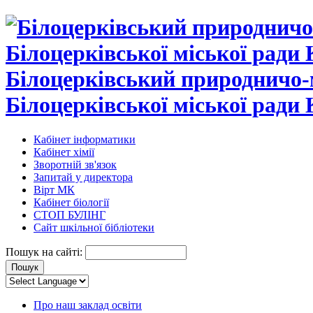
Білоцерківський природничо-
Білоцерківської міської ради 
Кабінет інформатики
Кабінет хімії
Зворотній зв'язок
Запитай у директора
Вірт МК
Кабінет біології
СТОП БУЛІНГ
Сайт шкільної бібліотеки
Пошук на сайті:
Про наш заклад освіти