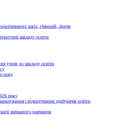
ціалізованих шкіл, гімназій, ліцеїв
території закладу освіти
ня учнів до закладу освіти
асу
го року
2026 року
зарахування і відрахування здобувачів освіти
ізації змішаного навчання