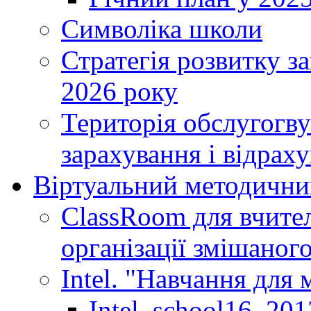
Символіка школи
Стратегія розвитку за
2026 року
Територія обслугогву
зарахування і відраху
Віртуальний методични
ClassRoom для вчител
організації змішаног
Intel. "Навчання для
Intel_school16_201