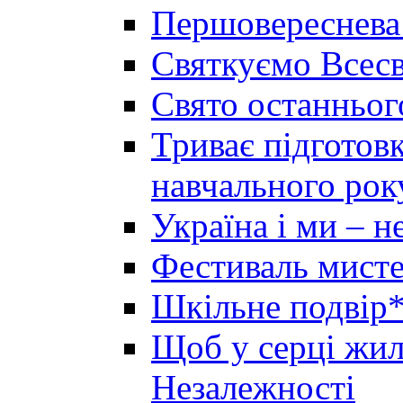
Першовереснева
Святкуємо Всесв
Свято останньог
Триває підготов
навчального рок
Україна і ми – 
Фестиваль мисте
Шкільне подвір*
Щоб у серці жила
Незалежності