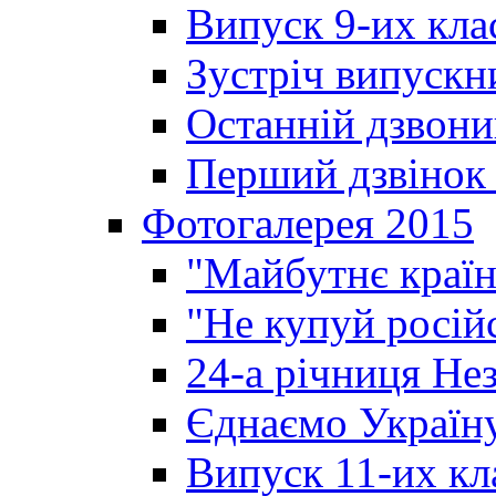
Випуск 9-их кла
Зустріч випускн
Останній дзвони
Перший дзвінок 
Фотогалерея 2015
"Майбутнє країн
"Не купуй росій
24-а річниця Не
Єднаємо Україн
Випуск 11-их кл