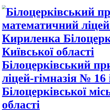
Білоцерківський п
ліцей-гімназія № 16
Білоцерківської міс
області