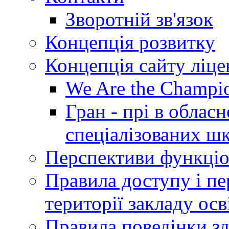
Зворотній зв'язок
Концепція розвитку
Концепція сайту ліц
We Are the Champi
Гран - прі в облас
спеціалізованих шкі
Перспективи функціо
Правила доступу і пер
території закладу осв
Правила поведінки зд