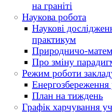
на граніті
Наукова робота
Наукові досліджен
практикум
Природничо-матем
Про зміну парадиг
Режим роботи заклад
Енергозбереження у
План на тиждень
Графік харчування уч