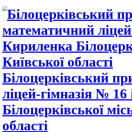
Білоцерківський п
ліцей-гімназія № 16
Білоцерківської міс
області