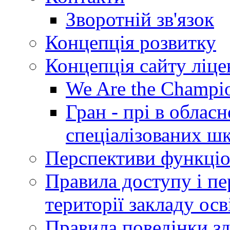
Зворотній зв'язок
Концепція розвитку
Концепція сайту ліц
We Are the Champi
Гран - прі в облас
спеціалізованих шкі
Перспективи функціо
Правила доступу і пер
території закладу осв
Правила поведінки зд