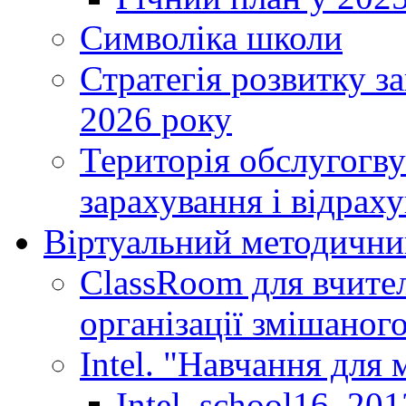
Символіка школи
Стратегія розвитку за
2026 року
Територія обслугогву
зарахування і відраху
Віртуальний методични
ClassRoom для вчител
організації змішаног
Intel. "Навчання для
Intel_school16_201