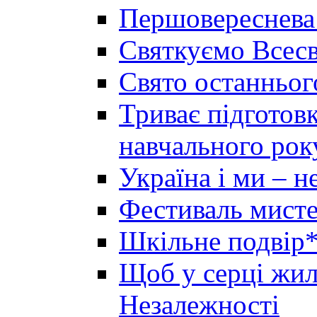
Першовереснева
Святкуємо Всесв
Свято останньог
Триває підготов
навчального рок
Україна і ми – 
Фестиваль мисте
Шкільне подвір*
Щоб у серці жила
Незалежності