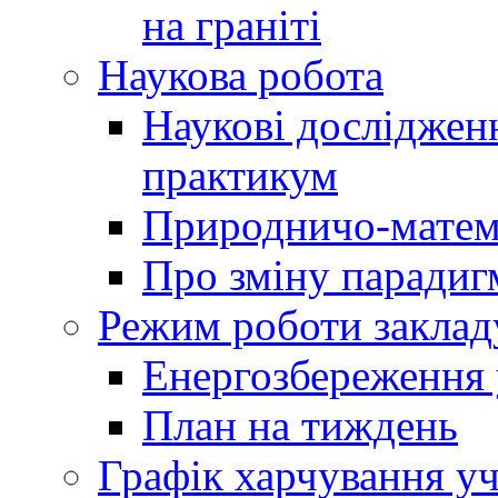
на граніті
Наукова робота
Наукові досліджен
практикум
Природничо-матем
Про зміну парадиг
Режим роботи заклад
Енергозбереження у
План на тиждень
Графік харчування уч