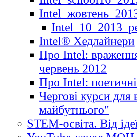
Intel_жовтень_201
Intel_10_2013_р
Іntel® Хедлайнери
Про Intel: враженн
червень 2012
Про Intel: поетичн
Чергові курси для 
майбутнього"
STEM-освіта. Від іде