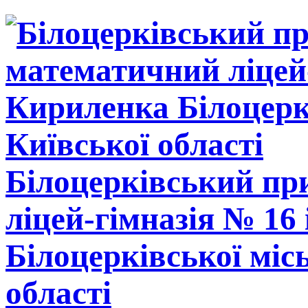
Білоцерківський п
ліцей-гімназія № 16
Білоцерківської міс
області