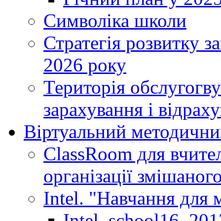
Символіка школи
Стратегія розвитку за
2026 року
Територія обслугогву
зарахування і відраху
Віртуальний методични
ClassRoom для вчител
організації змішаног
Intel. "Навчання для
Intel_school16_201