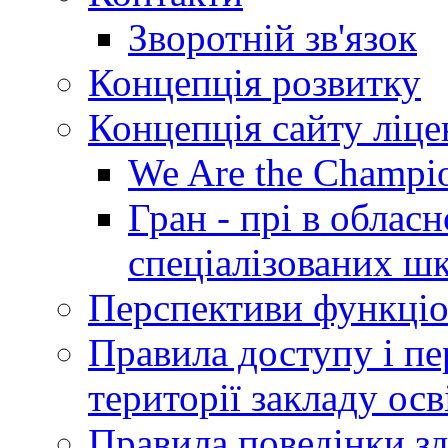
Зворотній зв'язок
Концепція розвитку
Концепція сайту ліц
We Are the Champi
Гран - прі в облас
спеціалізованих шкі
Перспективи функціо
Правила доступу і пер
території закладу осв
Правила поведінки зд