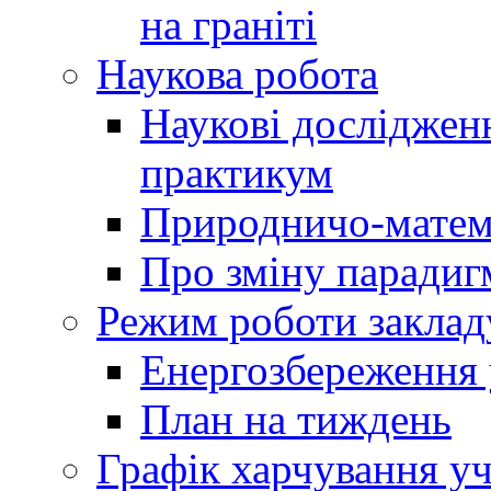
на граніті
Наукова робота
Наукові досліджен
практикум
Природничо-матем
Про зміну парадиг
Режим роботи заклад
Енергозбереження у
План на тиждень
Графік харчування уч