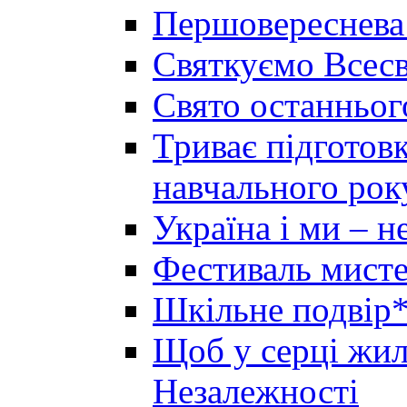
Першовереснева
Святкуємо Всесв
Свято останньог
Триває підготов
навчального рок
Україна і ми – 
Фестиваль мисте
Шкільне подвір*
Щоб у серці жила
Незалежності