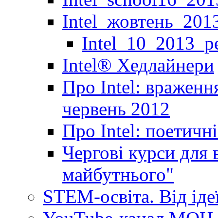
Intel_жовтень_201
Intel_10_2013_р
Іntel® Хедлайнери
Про Intel: враженн
червень 2012
Про Intel: поетичн
Чергові курси для 
майбутнього"
STEM-освіта. Від іде