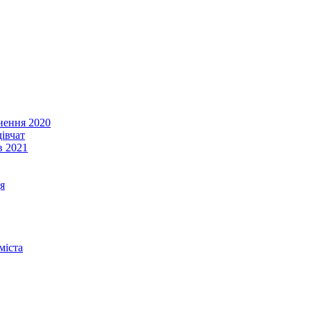
енення 2020
івчат
в 2021
я
міста