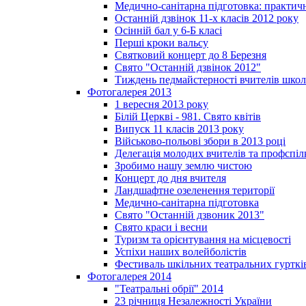
Медично-санітарна підготовка: практич
Останній дзвінок 11-х класів 2012 року
Осінній бал у 6-Б класі
Перші кроки вальсу
Святковий концерт до 8 Березня
Свято "Останній дзвінок 2012"
Тиждень педмайстерності вчителів школ
Фотогалерея 2013
1 вересня 2013 року
Білій Церкві - 981. Свято квітів
Випуск 11 класів 2013 року
Військово-польові збори в 2013 році
Делегація молодих вчителів та профспі
Зробимо нашу землю чистою
Концерт до дня вчителя
Ландшафтне озеленення території
Медично-санітарна підготовка
Свято "Останній дзвоник 2013"
Свято краси і весни
Туризм та орієнтування на місцевості
Успіхи наших волейболістів
Фестиваль шкільних театральних гурткі
Фотогалерея 2014
"Театральні обрії" 2014
23 річниця Незалежності України