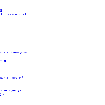
ці
11-х класів 2021
новацій Київщини
олая
ів, день другий
нова редакція)
2-у