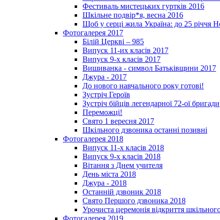
Фестиваль мистецьких гуртків 2016
Шкільне подвір*я, весна 2016
Щоб у серці жила Україна: до 25­ річчя 
Фотогалерея 2017
Білій Церкві – 985
Випуск 11-их класів 2017
Випуск 9-х класів 2017
Вишиванка - символ Батьківщини 2017
Джура - 2017
До нового навчального року готові!
Зустріч Героїв
Зустріч бійців легендарної 72-ої бригади
Переможці!
Свято 1 вересня 2017
Шкільного дзвоника останні позивні
Фотогалерея 2018
Випуск 11-х класів 2018
Випуск 9-х класів 2018
Вітання з Днем учителя
День міста 2018
Джура - 2018
Останній дзвоник 2018
Свято Першого дзвоника 2018
Урочиста церемонія відкриття шкільного
Фотогалерея 2019