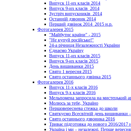
Випуск 11-их класів 2014
Випуск 9-их класів_2014
Зустріч випускників_2014
Останній дзвоник 2014
Перший дзвінок 2014_2015 н.р.
Фотогалерея 2015
"Майбутнє країни" - 2015
"Не купуй російське!"
24-а річниця Незалежності України
Єднаємо Україну
Випуск 11-их класів 2015
Випуск 9-их класів 2015
День вишиванки 2015
Свято 1 вересня 2015
Свято останнього дзвінка 2015
Фотогалерея 2016
Випуск 11-х класів 2016
Випуск 9-х класів 2016
Мельпомена запросила на мистецький а
Молюсь за тебе, Україно
Першовереснева стежка до школи
Святкуємо Всесвітній день вишиванки –
Свято останнього дзвоника 2016
Триває підготовка до нового 2016/2017 
Україна і ми – незалежні. Перше вересня