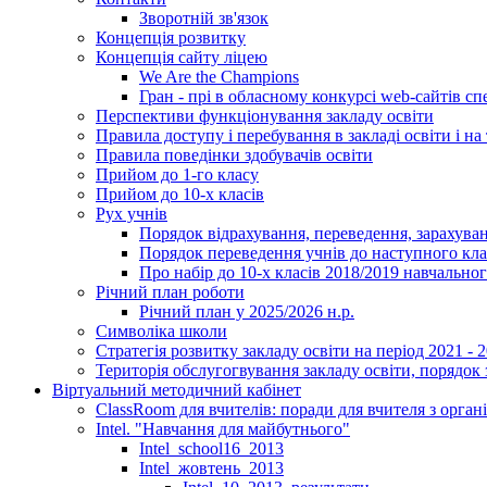
Зворотній зв'язок
Концепція розвитку
Концепція сайту ліцею
We Are the Champions
Гран - прі в обласному конкурсі web-сайтів спе
Перспективи функціонування закладу освіти
Правила доступу і перебування в закладі освіти і на 
Правила поведінки здобувачів освіти
Прийом до 1-го класу
Прийом до 10-х класів
Рух учнів
Порядок відрахування, переведення, зарахуван
Порядок переведення учнів до наступного кл
Про набір до 10-х класів 2018/2019 навчально
Річний план роботи
Річний план у 2025/2026 н.р.
Символіка школи
Стратегія розвитку закладу освіти на період 2021 - 
Територія обслугогвування закладу освіти, порядок 
Віртуальний методичний кабінет
ClassRoom для вчителів: поради для вчителя з орган
Intel. "Навчання для майбутнього"
Intel_school16_2013
Intel_жовтень_2013