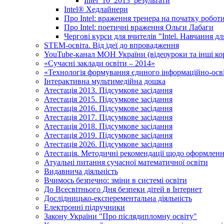
Intel_10_2013_результати
Іntel® Хедлайнери
Про Intel: враження тренера на початку робот
Про Intel: поетичні враження Ольги Лабаги
Чергові курси для вчителів "Intel. Навчання д
STEM-освіта. Від ідеї до впровадження
YouTube-канал МОН України (відеоуроки та інші ко
«Сучасні заклади освіти – 2014»
«Технологія формування єдиного інформаційно-осві
Інтерактивна мультимедійна дошка
Атестація 2013. Підсумкове засідання
Атестація 2015. Підсумкове засідання
Атестація 2016. Підсумкове засідання
Атестація 2017. Підсумкове засідання
Атестація 2018. Підсумкове засідання
Атестація 2019. Підсумкове засідання
Атестація 2026. Підсумкове засідання
Атестація. Методичні рекомендації щодо оформленн
Атуальні питання сучасної математичної освіти
Видавнича діяльність
Вчимось безпечно: зміни в системі освіти
До Всесвітнього Дня безпеки дітей в Інтернет
Дослідницько-експерементальна діяльність
Електронні підручники
Закону України "Про післядипломну освіту"