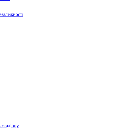
Незалежності
 стадіону