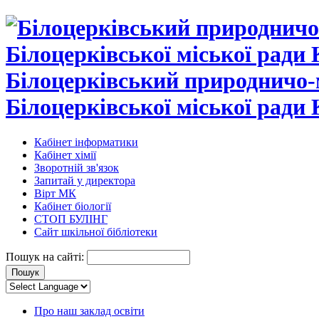
Білоцерківський природничо-
Білоцерківської міської ради 
Кабінет інформатики
Кабінет хімії
Зворотній зв'язок
Запитай у директора
Вірт МК
Кабінет біології
СТОП БУЛІНГ
Сайт шкільної бібліотеки
Пошук на сайті:
Про наш заклад освіти