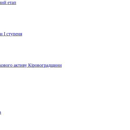
ний етап
и І ступеня
лкового активу Кіровоградщини
в