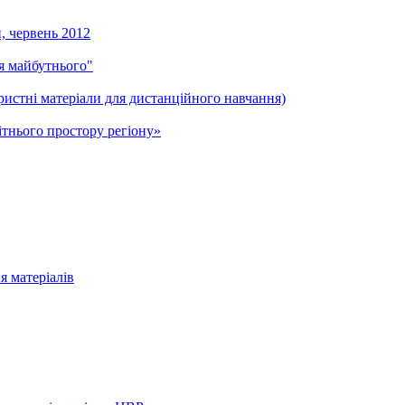
и, червень 2012
ля майбутнього"
ристні матеріали для дистанційного навчання)
тнього простору регіону»
я матеріалів