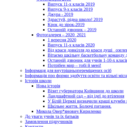
Випуск 11-х класів 2019
Випуск 9-х класів 2019
Джура - 2019
Здрастуй, рідна школо! 2019
Крок до зірок-2019
Останній дзвоник – 2019
Фотогалерея – 2020_2021
1 вересня 2020
Випуск 11-х класів 2020
Від краси довкілля до краси душі _озел
Вітаємо шкільну баскетбольну команду д
Останній дзвоник для учнів 1-10-х класі
Потрібен мир – тобі й мені!
Інформаця для внутрішньопереміщених осіб
Інформація про форми здобуття освіти та вільні місц
Історія школи
Нова історія
Візит губернатора Київщини до школи
Ландшафтний сад – від ідеї до втілення
У Білій Церкві визначили кращі клумби 
Шкільне життя. Болючі питання.
Микола Овер*янович Кириленко
До уваги учнів та їх батьків
Замовлення підручників
Контакти