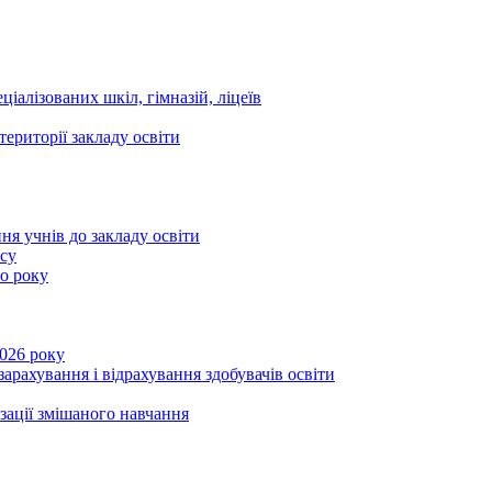
ціалізованих шкіл, гімназій, ліцеїв
території закладу освіти
ня учнів до закладу освіти
асу
го року
2026 року
зарахування і відрахування здобувачів освіти
ізації змішаного навчання