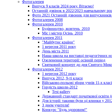
Фотогалерея
Випуск 9 класів 2024 року. Вітаємо!
Останній дзвінок в 2022/2023 навчальному ро
Фото 2021 Останній дзвоник для випускників 
Фотогалерея 2008
Фотогалерея 2010
Будівництво, жовтень_2010
Міс і містер Осінь_2010
Фотогалерея 2011
"Майбутнє країни"
1 вересня 2011 року
День міста 2011
Наша школа на виставці педагогічних 
Озеленення території: осінній період
Святковий концерт до дня Святого Мик
Фотогалерея 2012
1 вересня 2012 року
Випуск 2012, 9-ті класи
Військово-польові збори учнів 11-х клас
Гордість школи-2012
Test gallery
Державний стандарт початкової освіти (
Для історії: такими були ці ялинки у 201
З днем учителя!
Конкурс "Будь здоровим!"