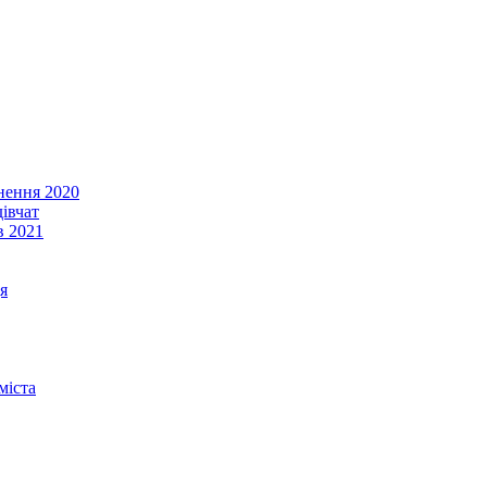
енення 2020
івчат
в 2021
я
міста