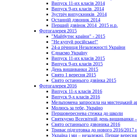
Випуск 11-их класів 2014
Випуск 9-их класів_2014
Зустріч випускників_2014
Останній дзвоник 2014
Перший дзвінок 2014_2015 н.р.
Фотогалерея 2015
"Майбутнє країни" - 2015
"Не купуй російське!"
24-а річниця Незалежності України
Єднаємо Україну
Випуск 11-их класів 2015
Випуск 9-их класів 2015
День вишиванки 2015
Свято 1 вересня 2015
Свято останнього дзвінка 2015
Фотогалерея 2016
Випуск 11-х класів 2016
Випуск 9-х класів 2016
Мельпомена запросила на мистецький а
Молюсь за тебе, Україно
Першовереснева стежка до школи
Святкуємо Всесвітній день вишиванки –
Свято останнього дзвоника 2016
Триває підготовка до нового 2016/2017 
Україна і ми – незалежні. Перше вересня