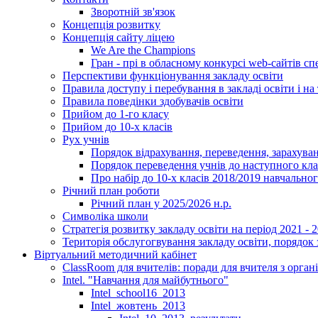
Зворотній зв'язок
Концепція розвитку
Концепція сайту ліцею
We Are the Champions
Гран - прі в обласному конкурсі web-сайтів спе
Перспективи функціонування закладу освіти
Правила доступу і перебування в закладі освіти і на 
Правила поведінки здобувачів освіти
Прийом до 1-го класу
Прийом до 10-х класів
Рух учнів
Порядок відрахування, переведення, зарахуван
Порядок переведення учнів до наступного кл
Про набір до 10-х класів 2018/2019 навчально
Річний план роботи
Річний план у 2025/2026 н.р.
Символіка школи
Стратегія розвитку закладу освіти на період 2021 - 
Територія обслугогвування закладу освіти, порядок 
Віртуальний методичний кабінет
ClassRoom для вчителів: поради для вчителя з орган
Intel. "Навчання для майбутнього"
Intel_school16_2013
Intel_жовтень_2013