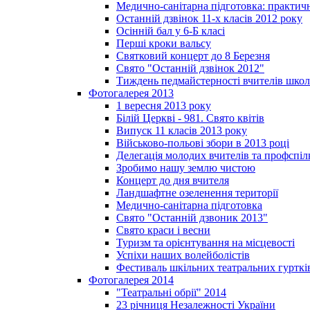
Медично-санітарна підготовка: практич
Останній дзвінок 11-х класів 2012 року
Осінній бал у 6-Б класі
Перші кроки вальсу
Святковий концерт до 8 Березня
Свято "Останній дзвінок 2012"
Тиждень педмайстерності вчителів школ
Фотогалерея 2013
1 вересня 2013 року
Білій Церкві - 981. Свято квітів
Випуск 11 класів 2013 року
Військово-польові збори в 2013 році
Делегація молодих вчителів та профспі
Зробимо нашу землю чистою
Концерт до дня вчителя
Ландшафтне озеленення території
Медично-санітарна підготовка
Свято "Останній дзвоник 2013"
Свято краси і весни
Туризм та орієнтування на місцевості
Успіхи наших волейболістів
Фестиваль шкільних театральних гурткі
Фотогалерея 2014
"Театральні обрії" 2014
23 річниця Незалежності України