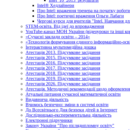
Intel_10_2013_результати
Іntel® Хедлайнери
Про Intel: враження тренера на початку робот
Про Intel: поетичні враження Ольги Лабаги
Чергові курси для вчителів "Intel. Навчання д
STEM-освіта. Від ідеї до впровадження
YouTube-канал МОН України (відеоуроки та інші ко
«Сучасні заклади освіти – 2014»
«Технологія формування єдиного інформаційно-осві
Інтерактивна мультимедійна дошка
Атестація 2013. Підсумкове засідання
Атестація 2015. Підсумкове засідання
Атестація 2016. Підсумкове засідання
Атестація 2017. Підсумкове засідання
Атестація 2018. Підсумкове засідання
Атестація 2019. Підсумкове засідання
Атестація 2026. Підсумкове засідання
Атестація. Методичні рекомендації щодо оформленн
Атуальні питання сучасної математичної освіти
Видавнича діяльність
Вчимось безпечно: зміни в системі освіти
До Всесвітнього Дня безпеки дітей в Інтернет
Дослідницько-експерементальна діяльність
Електронні підручники
Закону України "Про післядипломну освіту"