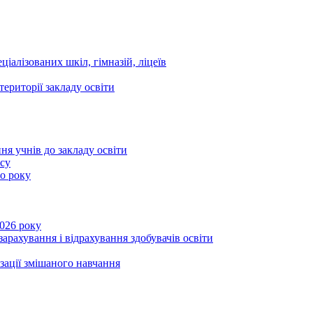
ціалізованих шкіл, гімназій, ліцеїв
території закладу освіти
ня учнів до закладу освіти
асу
го року
2026 року
зарахування і відрахування здобувачів освіти
ізації змішаного навчання