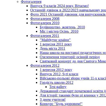
Фотогалерея
Випуск 9 класів 2024 року. Вітаємо!
Останній дзвінок в 2022/2023 навчальному ро
Фото 2021 Останній дзвоник для випускників 
Фотогалерея 2008
Фотогалерея 2010
Будівництво, жовтень_2010
Міс і містер Осінь_2010
Фотогалерея 2011
"Майбутнє країни"
1 вересня 2011 року
День міста 2011
Наша школа на виставці педагогічних 
Озеленення території: осінній період
Святковий концерт до дня Святого Мик
Фотогалерея 2012
1 вересня 2012 року
Випуск 2012, 9-ті класи
Військово-польові збори учнів 11-х клас
Гордість школи-2012
Test gallery
Державний стандарт початкової освіти (
Для історії: такими були ці ялинки у 201
З днем учителя!
Конкурс "Будь здоровим!"