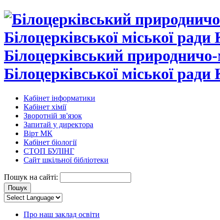
Білоцерківський природничо-
Білоцерківської міської ради 
Кабінет інформатики
Кабінет хімії
Зворотній зв'язок
Запитай у директора
Вірт МК
Кабінет біології
СТОП БУЛІНГ
Сайт шкільної бібліотеки
Пошук на сайті:
Про наш заклад освіти