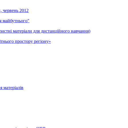
и, червень 2012
ля майбутнього"
ристні матеріали для дистанційного навчання)
тнього простору регіону»
я матеріалів