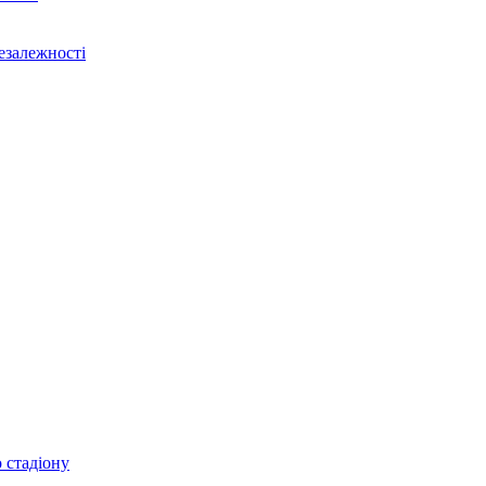
Незалежності
 стадіону