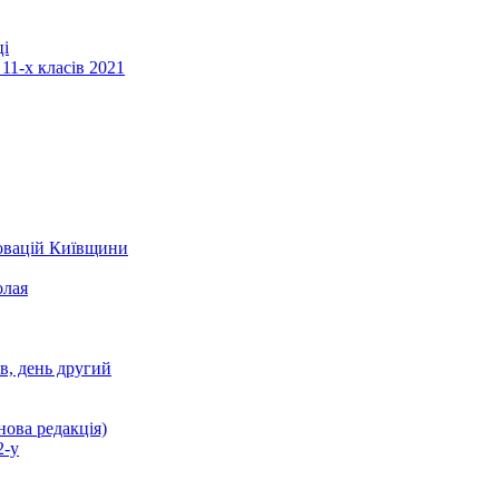
ці
11-х класів 2021
новацій Київщини
олая
ів, день другий
нова редакція)
2-у