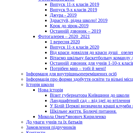
Випуск 11-х класів 2019
Випуск 9-х класів 2019
Джура - 2019
Здрастуй, рідна школо! 2019
Крок до зірок-2019
Останній дзвоник – 2019
Фотогалерея – 2020_2021
1 вересня 2020
Випуск 11-х класів 2020
Від краси довкілля до краси душі _озел
Вітаємо шкільну баскетбольну команду д
Останній дзвоник для учнів 1-10-х класі
Потрібен мир – тобі й мені!
Інформаця для внутрішньопереміщених осіб
Інформація про форми здобуття освіти та вільні місц
Історія школи
Нова історія
Візит губернатора Київщини до школи
Ландшафтний сад – від ідеї до втілення
У Білій Церкві визначили кращі клумби 
Шкільне життя. Болючі питання.
Микола Овер*янович Кириленко
До уваги учнів та їх батьків
Замовлення підручників
Контакти