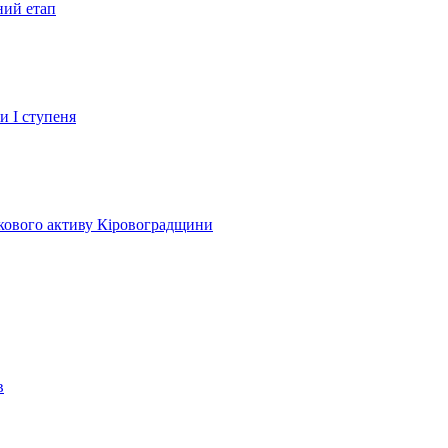
ний етап
и І ступеня
лкового активу Кіровоградщини
в