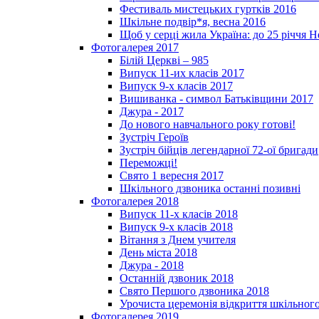
Фестиваль мистецьких гуртків 2016
Шкільне подвір*я, весна 2016
Щоб у серці жила Україна: до 25­ річчя 
Фотогалерея 2017
Білій Церкві – 985
Випуск 11-их класів 2017
Випуск 9-х класів 2017
Вишиванка - символ Батьківщини 2017
Джура - 2017
До нового навчального року готові!
Зустріч Героїв
Зустріч бійців легендарної 72-ої бригади
Переможці!
Свято 1 вересня 2017
Шкільного дзвоника останні позивні
Фотогалерея 2018
Випуск 11-х класів 2018
Випуск 9-х класів 2018
Вітання з Днем учителя
День міста 2018
Джура - 2018
Останній дзвоник 2018
Свято Першого дзвоника 2018
Урочиста церемонія відкриття шкільного
Фотогалерея 2019