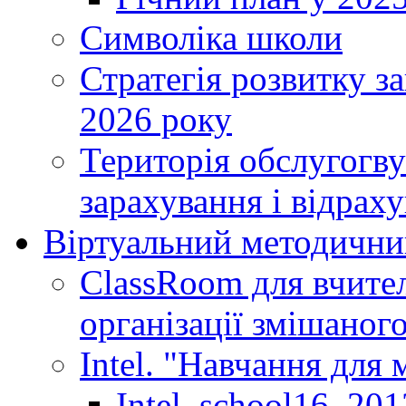
Символіка школи
Стратегія розвитку за
2026 року
Територія обслугогву
зарахування і відраху
Віртуальний методични
ClassRoom для вчител
організації змішаног
Intel. "Навчання для
Intel_school16_201