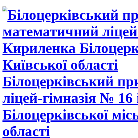
Білоцерківський п
ліцей-гімназія № 16
Білоцерківської міс
області