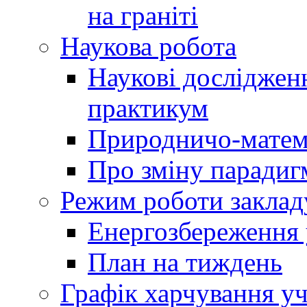
на граніті
Наукова робота
Наукові досліджен
практикум
Природничо-матем
Про зміну парадиг
Режим роботи заклад
Енергозбереження у
План на тиждень
Графік харчування уч