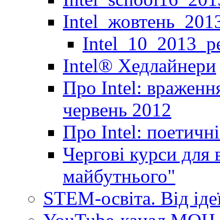
Intel_жовтень_201
Intel_10_2013_р
Іntel® Хедлайнери
Про Intel: враженн
червень 2012
Про Intel: поетичн
Чергові курси для 
майбутнього"
STEM-освіта. Від іде