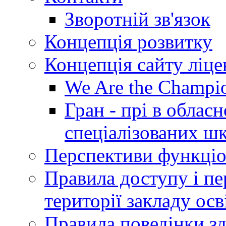
Зворотній зв'язок
Концепція розвитку
Концепція сайту ліц
We Are the Champi
Гран - прі в облас
спеціалізованих шкі
Перспективи функціо
Правила доступу і пер
території закладу осв
Правила поведінки зд