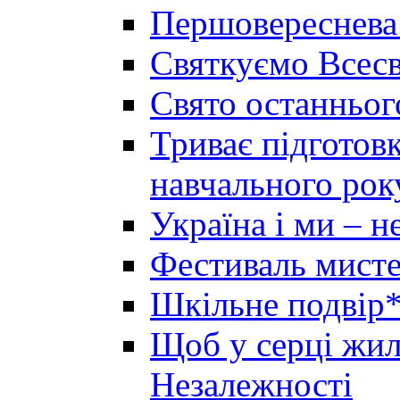
Першовереснева
Святкуємо Всесв
Свято останньог
Триває підготов
навчального рок
Україна і ми – 
Фестиваль мисте
Шкільне подвір*
Щоб у серці жила
Незалежності