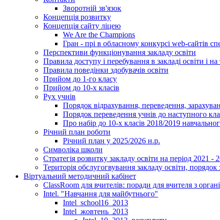
Зворотній зв'язок
Концепція розвитку
Концепція сайту ліцею
We Are the Champions
Гран - прі в обласному конкурсі web-сайтів спе
Перспективи функціонування закладу освіти
Правила доступу і перебування в закладі освіти і на 
Правила поведінки здобувачів освіти
Прийом до 1-го класу
Прийом до 10-х класів
Рух учнів
Порядок відрахування, переведення, зарахуван
Порядок переведення учнів до наступного кл
Про набір до 10-х класів 2018/2019 навчально
Річний план роботи
Річний план у 2025/2026 н.р.
Символіка школи
Стратегія розвитку закладу освіти на період 2021 - 
Територія обслугогвування закладу освіти, порядок 
Віртуальний методичний кабінет
ClassRoom для вчителів: поради для вчителя з орган
Intel. "Навчання для майбутнього"
Intel_school16_2013
Intel_жовтень_2013