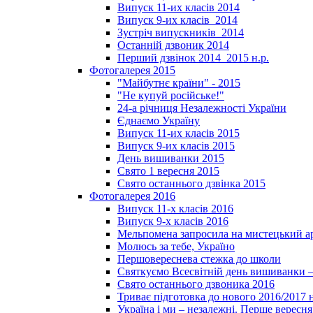
Випуск 11-их класів 2014
Випуск 9-их класів_2014
Зустріч випускників_2014
Останній дзвоник 2014
Перший дзвінок 2014_2015 н.р.
Фотогалерея 2015
"Майбутнє країни" - 2015
"Не купуй російське!"
24-а річниця Незалежності України
Єднаємо Україну
Випуск 11-их класів 2015
Випуск 9-их класів 2015
День вишиванки 2015
Свято 1 вересня 2015
Свято останнього дзвінка 2015
Фотогалерея 2016
Випуск 11-х класів 2016
Випуск 9-х класів 2016
Мельпомена запросила на мистецький а
Молюсь за тебе, Україно
Першовереснева стежка до школи
Святкуємо Всесвітній день вишиванки –
Свято останнього дзвоника 2016
Триває підготовка до нового 2016/2017 
Україна і ми – незалежні. Перше вересня