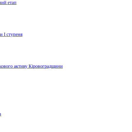
ний етап
и І ступеня
лкового активу Кіровоградщини
в