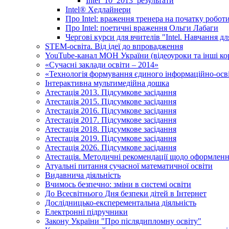
Intel_10_2013_результати
Іntel® Хедлайнери
Про Intel: враження тренера на початку робот
Про Intel: поетичні враження Ольги Лабаги
Чергові курси для вчителів "Intel. Навчання д
STEM-освіта. Від ідеї до впровадження
YouTube-канал МОН України (відеоуроки та інші ко
«Сучасні заклади освіти – 2014»
«Технологія формування єдиного інформаційно-осві
Інтерактивна мультимедійна дошка
Атестація 2013. Підсумкове засідання
Атестація 2015. Підсумкове засідання
Атестація 2016. Підсумкове засідання
Атестація 2017. Підсумкове засідання
Атестація 2018. Підсумкове засідання
Атестація 2019. Підсумкове засідання
Атестація 2026. Підсумкове засідання
Атестація. Методичні рекомендації щодо оформленн
Атуальні питання сучасної математичної освіти
Видавнича діяльність
Вчимось безпечно: зміни в системі освіти
До Всесвітнього Дня безпеки дітей в Інтернет
Дослідницько-експерементальна діяльність
Електронні підручники
Закону України "Про післядипломну освіту"