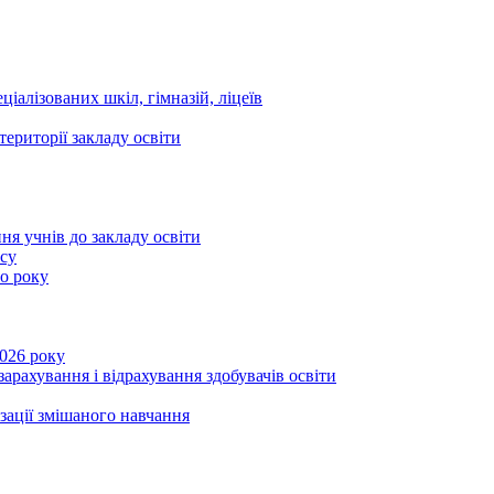
ціалізованих шкіл, гімназій, ліцеїв
території закладу освіти
ня учнів до закладу освіти
асу
го року
2026 року
зарахування і відрахування здобувачів освіти
ізації змішаного навчання