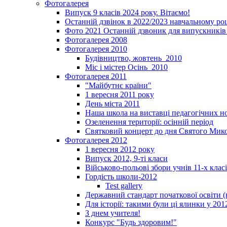
Фотогалерея
Випуск 9 класів 2024 року. Вітаємо!
Останній дзвінок в 2022/2023 навчальному ро
Фото 2021 Останній дзвоник для випускників 
Фотогалерея 2008
Фотогалерея 2010
Будівництво, жовтень_2010
Міс і містер Осінь_2010
Фотогалерея 2011
"Майбутнє країни"
1 вересня 2011 року
День міста 2011
Наша школа на виставці педагогічних 
Озеленення території: осінній період
Святковий концерт до дня Святого Мик
Фотогалерея 2012
1 вересня 2012 року
Випуск 2012, 9-ті класи
Військово-польові збори учнів 11-х клас
Гордість школи-2012
Test gallery
Державний стандарт початкової освіти (
Для історії: такими були ці ялинки у 201
З днем учителя!
Конкурс "Будь здоровим!"