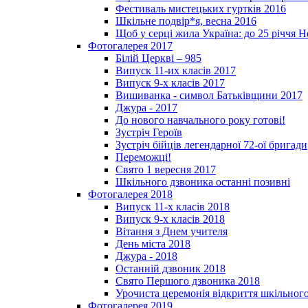
Фестиваль мистецьких гуртків 2016
Шкільне подвір*я, весна 2016
Щоб у серці жила Україна: до 25­ річчя 
Фотогалерея 2017
Білій Церкві – 985
Випуск 11-их класів 2017
Випуск 9-х класів 2017
Вишиванка - символ Батьківщини 2017
Джура - 2017
До нового навчального року готові!
Зустріч Героїв
Зустріч бійців легендарної 72-ої бригади
Переможці!
Свято 1 вересня 2017
Шкільного дзвоника останні позивні
Фотогалерея 2018
Випуск 11-х класів 2018
Випуск 9-х класів 2018
Вітання з Днем учителя
День міста 2018
Джура - 2018
Останній дзвоник 2018
Свято Першого дзвоника 2018
Урочиста церемонія відкриття шкільного
Фотогалерея 2019