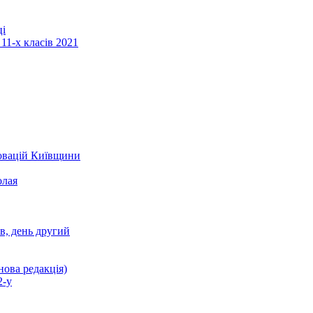
ці
11-х класів 2021
новацій Київщини
олая
ів, день другий
нова редакція)
2-у