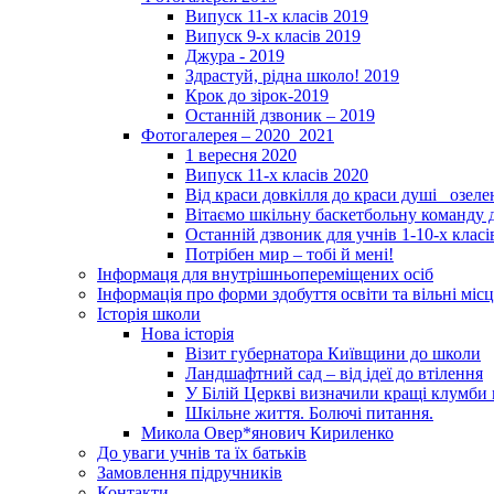
Випуск 11-х класів 2019
Випуск 9-х класів 2019
Джура - 2019
Здрастуй, рідна школо! 2019
Крок до зірок-2019
Останній дзвоник – 2019
Фотогалерея – 2020_2021
1 вересня 2020
Випуск 11-х класів 2020
Від краси довкілля до краси душі _озел
Вітаємо шкільну баскетбольну команду д
Останній дзвоник для учнів 1-10-х класі
Потрібен мир – тобі й мені!
Інформаця для внутрішньопереміщених осіб
Інформація про форми здобуття освіти та вільні місц
Історія школи
Нова історія
Візит губернатора Київщини до школи
Ландшафтний сад – від ідеї до втілення
У Білій Церкві визначили кращі клумби 
Шкільне життя. Болючі питання.
Микола Овер*янович Кириленко
До уваги учнів та їх батьків
Замовлення підручників
Контакти