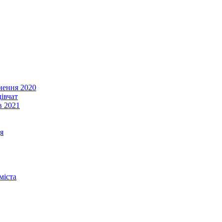
енення 2020
івчат
в 2021
я
міста