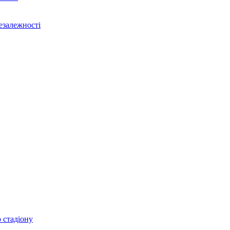
Незалежності
 стадіону