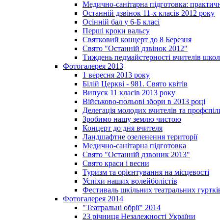
Медично-санітарна підготовка: практич
Останній дзвінок 11-х класів 2012 року
Осінній бал у 6-Б класі
Перші кроки вальсу
Святковий концерт до 8 Березня
Свято "Останній дзвінок 2012"
Тиждень педмайстерності вчителів школ
Фотогалерея 2013
1 вересня 2013 року
Білій Церкві - 981. Свято квітів
Випуск 11 класів 2013 року
Військово-польові збори в 2013 році
Делегація молодих вчителів та профспі
Зробимо нашу землю чистою
Концерт до дня вчителя
Ландшафтне озеленення території
Медично-санітарна підготовка
Свято "Останній дзвоник 2013"
Свято краси і весни
Туризм та орієнтування на місцевості
Успіхи наших волейболістів
Фестиваль шкільних театральних гурткі
Фотогалерея 2014
"Театральні обрії" 2014
23 річниця Незалежності України