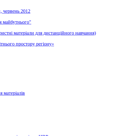
и, червень 2012
ля майбутнього"
ристні матеріали для дистанційного навчання)
тнього простору регіону»
я матеріалів