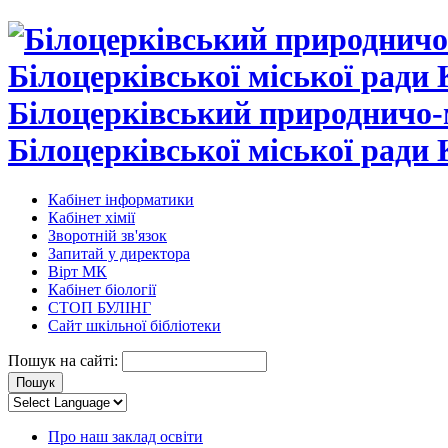
Білоцерківський природничо-
Білоцерківської міської ради 
Кабінет інформатики
Кабінет хімії
Зворотній зв'язок
Запитай у директора
Вірт МК
Кабінет біології
СТОП БУЛІНГ
Сайт шкільної бібліотеки
Пошук на сайті:
Про наш заклад освіти