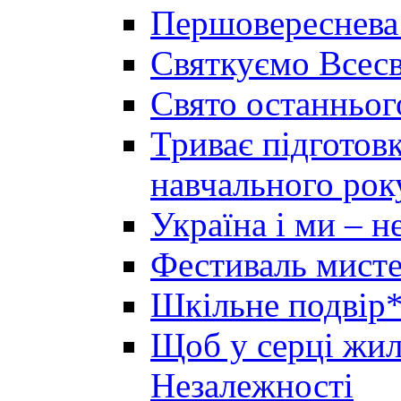
Першовереснева
Святкуємо Всесв
Свято останньог
Триває підготов
навчального рок
Україна і ми – 
Фестиваль мисте
Шкільне подвір*
Щоб у серці жила
Незалежності