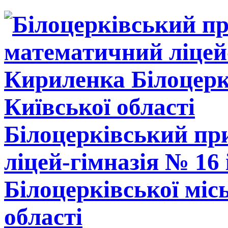
Білоцерківський п
ліцей-гімназія № 16
Білоцерківської міс
області