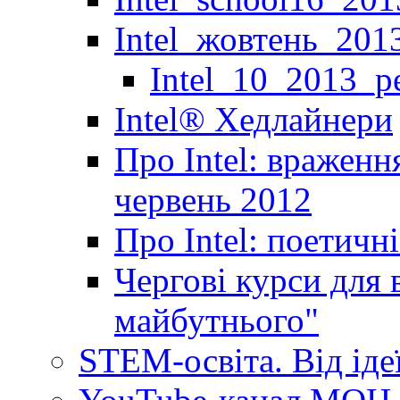
Intel_жовтень_201
Intel_10_2013_р
Іntel® Хедлайнери
Про Intel: враженн
червень 2012
Про Intel: поетичн
Чергові курси для 
майбутнього"
STEM-освіта. Від іде