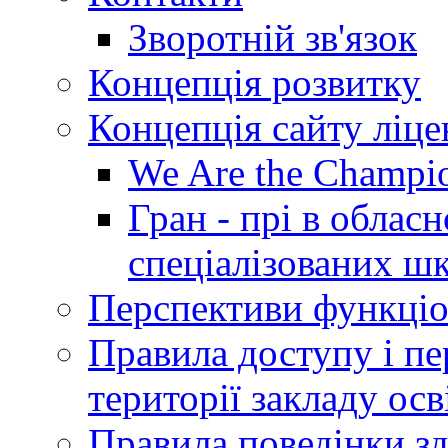
Зворотній зв'язок
Концепція розвитку
Концепція сайту ліц
We Are the Champi
Гран - прі в облас
спеціалізованих шкі
Перспективи функціо
Правила доступу і пер
території закладу осв
Правила поведінки зд