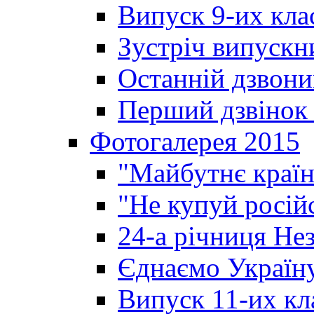
Випуск 9-их кла
Зустріч випускн
Останній дзвони
Перший дзвінок 
Фотогалерея 2015
"Майбутнє країн
"Не купуй росій
24-а річниця Не
Єднаємо Україн
Випуск 11-их кл