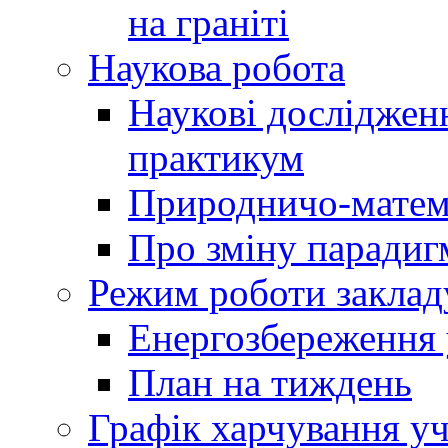
на граніті
Наукова робота
Наукові досліджен
практикум
Природничо-матем
Про зміну парадиг
Режим роботи заклад
Енергозбереження у
План на тиждень
Графік харчування уч