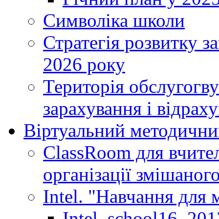
Символіка школи
Стратегія розвитку за
2026 року
Територія обслугогву
зарахування і відраху
Віртуальний методични
ClassRoom для вчител
організації змішаног
Intel. "Навчання для
Intel_school16_201