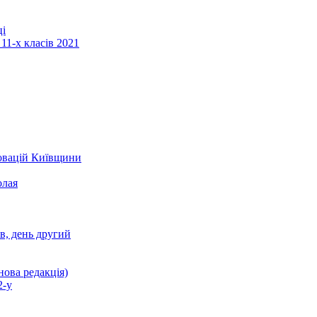
ці
11-х класів 2021
новацій Київщини
олая
ів, день другий
нова редакція)
2-у