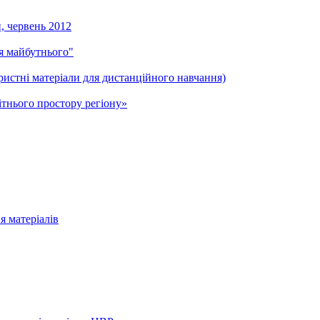
и, червень 2012
ля майбутнього"
ристні матеріали для дистанційного навчання)
тнього простору регіону»
я матеріалів