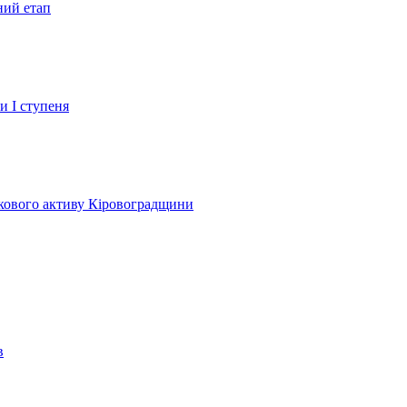
ний етап
и І ступеня
лкового активу Кіровоградщини
в