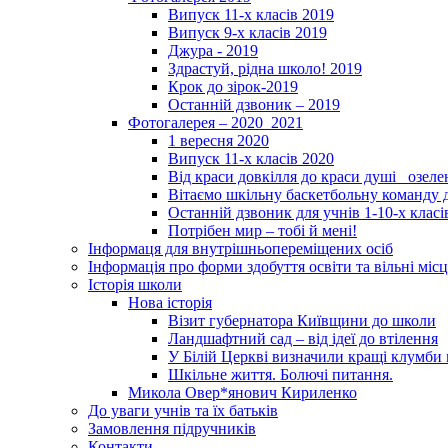
Випуск 11-х класів 2019
Випуск 9-х класів 2019
Джура - 2019
Здрастуй, рідна школо! 2019
Крок до зірок-2019
Останній дзвоник – 2019
Фотогалерея – 2020_2021
1 вересня 2020
Випуск 11-х класів 2020
Від краси довкілля до краси душі _озел
Вітаємо шкільну баскетбольну команду д
Останній дзвоник для учнів 1-10-х класі
Потрібен мир – тобі й мені!
Інформаця для внутрішньопереміщених осіб
Інформація про форми здобуття освіти та вільні місц
Історія школи
Нова історія
Візит губернатора Київщини до школи
Ландшафтний сад – від ідеї до втілення
У Білій Церкві визначили кращі клумби 
Шкільне життя. Болючі питання.
Микола Овер*янович Кириленко
До уваги учнів та їх батьків
Замовлення підручників
Контакти