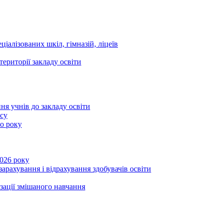
ціалізованих шкіл, гімназій, ліцеїв
території закладу освіти
ня учнів до закладу освіти
асу
го року
2026 року
зарахування і відрахування здобувачів освіти
ізації змішаного навчання