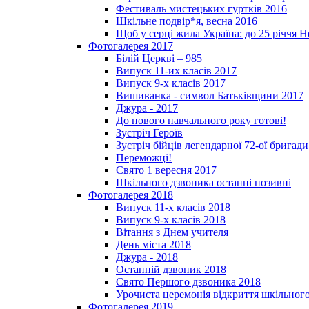
Фестиваль мистецьких гуртків 2016
Шкільне подвір*я, весна 2016
Щоб у серці жила Україна: до 25­ річчя 
Фотогалерея 2017
Білій Церкві – 985
Випуск 11-их класів 2017
Випуск 9-х класів 2017
Вишиванка - символ Батьківщини 2017
Джура - 2017
До нового навчального року готові!
Зустріч Героїв
Зустріч бійців легендарної 72-ої бригади
Переможці!
Свято 1 вересня 2017
Шкільного дзвоника останні позивні
Фотогалерея 2018
Випуск 11-х класів 2018
Випуск 9-х класів 2018
Вітання з Днем учителя
День міста 2018
Джура - 2018
Останній дзвоник 2018
Свято Першого дзвоника 2018
Урочиста церемонія відкриття шкільного
Фотогалерея 2019