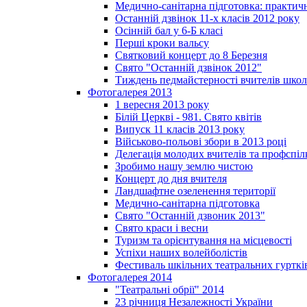
Медично-санітарна підготовка: практич
Останній дзвінок 11-х класів 2012 року
Осінній бал у 6-Б класі
Перші кроки вальсу
Святковий концерт до 8 Березня
Свято "Останній дзвінок 2012"
Тиждень педмайстерності вчителів школ
Фотогалерея 2013
1 вересня 2013 року
Білій Церкві - 981. Свято квітів
Випуск 11 класів 2013 року
Військово-польові збори в 2013 році
Делегація молодих вчителів та профспі
Зробимо нашу землю чистою
Концерт до дня вчителя
Ландшафтне озеленення території
Медично-санітарна підготовка
Свято "Останній дзвоник 2013"
Свято краси і весни
Туризм та орієнтування на місцевості
Успіхи наших волейболістів
Фестиваль шкільних театральних гурткі
Фотогалерея 2014
"Театральні обрії" 2014
23 річниця Незалежності України