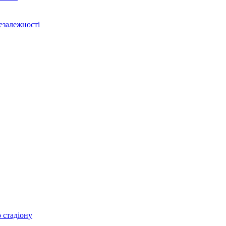
Незалежності
 стадіону