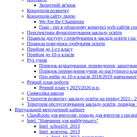
Зворотній зв'язок
Концепція розвитку
Концепція сайту ліцею
We Are the Champions
Гран - прі в обласному конкурсі web-сайтів спе
Перспективи функціонування закладу освіти
Правила доступу і перебування в закладі освіти і на 
Правила поведінки здобувачів освіти
Прийом до 1-го класу
Прийом до 10-х класів
Рух учнів
Порядок відрахування, переведення, зарахуван
Порядок переведення учнів до наступного кл
Про набір до 10-х класів 2018/2019 навчально
Річний план роботи
Річний план у 2025/2026 н.р.
Символіка школи
Стратегія розвитку закладу освіти на період 2021 - 
Територія обслугогвування закладу освіти, порядок 
Віртуальний методичний кабінет
ClassRoom для вчителів: поради для вчителя з орган
Intel. "Навчання для майбутнього"
Intel_school16_2013
Intel_жовтень_2013