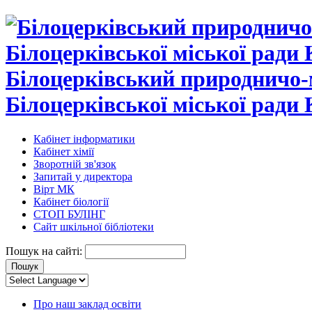
Білоцерківський природничо-
Білоцерківської міської ради 
Кабінет інформатики
Кабінет хімії
Зворотній зв'язок
Запитай у директора
Вірт МК
Кабінет біології
СТОП БУЛІНГ
Сайт шкільної бібліотеки
Пошук на сайті:
Про наш заклад освіти