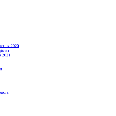
енення 2020
івчат
в 2021
я
міста