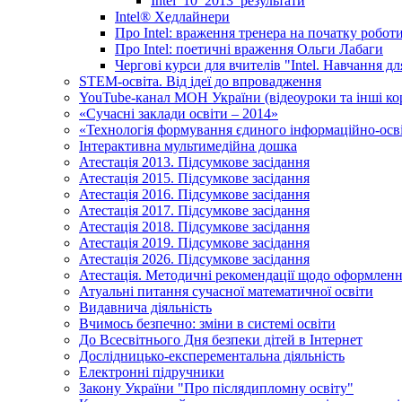
Intel_10_2013_результати
Іntel® Хедлайнери
Про Intel: враження тренера на початку робот
Про Intel: поетичні враження Ольги Лабаги
Чергові курси для вчителів "Intel. Навчання д
STEM-освіта. Від ідеї до впровадження
YouTube-канал МОН України (відеоуроки та інші ко
«Сучасні заклади освіти – 2014»
«Технологія формування єдиного інформаційно-осві
Інтерактивна мультимедійна дошка
Атестація 2013. Підсумкове засідання
Атестація 2015. Підсумкове засідання
Атестація 2016. Підсумкове засідання
Атестація 2017. Підсумкове засідання
Атестація 2018. Підсумкове засідання
Атестація 2019. Підсумкове засідання
Атестація 2026. Підсумкове засідання
Атестація. Методичні рекомендації щодо оформленн
Атуальні питання сучасної математичної освіти
Видавнича діяльність
Вчимось безпечно: зміни в системі освіти
До Всесвітнього Дня безпеки дітей в Інтернет
Дослідницько-експерементальна діяльність
Електронні підручники
Закону України "Про післядипломну освіту"