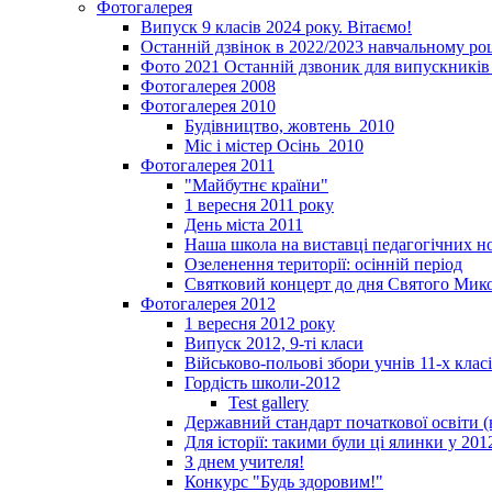
Фотогалерея
Випуск 9 класів 2024 року. Вітаємо!
Останній дзвінок в 2022/2023 навчальному ро
Фото 2021 Останній дзвоник для випускників 
Фотогалерея 2008
Фотогалерея 2010
Будівництво, жовтень_2010
Міс і містер Осінь_2010
Фотогалерея 2011
"Майбутнє країни"
1 вересня 2011 року
День міста 2011
Наша школа на виставці педагогічних 
Озеленення території: осінній період
Святковий концерт до дня Святого Мик
Фотогалерея 2012
1 вересня 2012 року
Випуск 2012, 9-ті класи
Військово-польові збори учнів 11-х клас
Гордість школи-2012
Test gallery
Державний стандарт початкової освіти (
Для історії: такими були ці ялинки у 201
З днем учителя!
Конкурс "Будь здоровим!"