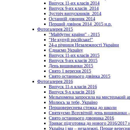
Випуск 11-их класів 2014
Випуск 9-их класів_2014
Зустріч випускників_2014
Останній дзвоник 2014
Перший дзвінок 2014_2015 н.р.
Фотогалерея 2015
"Майбутнє країни" - 2015
"Не купуй російське!"
24-а річниця Незалежності України
Єднаємо Україну
Випуск 11-их класів 2015
Випуск 9-их класів 2015
День вишиванки 2015
Свято 1 вересня 2015
Свято останнього дзвінка 2015
Фотогалерея 2016
Випуск 11-х класів 2016
Випуск 9-х класів 2016
Мельпомена запросила на мистецький а
Молюсь за тебе, Україно
Першовереснева стежка до школи
Святкуємо Всесвітній день вишиванки –
Свято останнього дзвоника 2016
Триває підготовка до нового 2016/2017 
Україна і ми – незалежні. Перше вересня