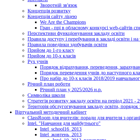
Зворотній зв'язок
Концепція розвитку
Концепція сайту ліцею
We Are the Champions
Гран - прі в обласному конкурсі web-сайтів спе
Перспективи функціонування закладу освіти
Правила доступу і перебування в закладі освіти і на 
Правила поведінки здобувачів освіти
Прийом до 1-го класу
Прийом до 10-х класів
Рух учнів
Порядок відрахування, переведення, зарахуван
Порядок переведення учнів до наступного кл
Про набір до 10-х класів 2018/2019 навчально
Річний план роботи
Річний план у 2025/2026 н.р.
Символіка школи
Стратегія розвитку закладу освіти на період 2021 - 
Територія обслугогвування закладу освіти, порядок 
Віртуальний методичний кабінет
ClassRoom для вчителів: поради для вчителя з орган
Intel. "Навчання для майбутнього"
Intel_school16_2013
Intel_жовтень_2013