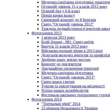
Медично-санітарна підготовка: практич
Останній дзвінок 11-х класів 2012 року
Осінній бал у 6-Б класі
Перші кроки вальсу
Святковий концерт до 8 Березня
Свято "Останній дзвінок 2012"
Тиждень педмайстерності вчителів школ
Фотогалерея 2013
1 вересня 2013 року
Білій Церкві - 981. Свято квітів
Випуск 11 класів 2013 року
Військово-польові збори в 2013 році
Делегація молодих вчителів та профспі
Зробимо нашу землю чистою
Концерт до дня вчителя
Ландшафтне озеленення території
Медично-санітарна підготовка
Свято "Останній дзвоник 2013"
Свято краси і весни
Туризм та орієнтування на місцевості
Успіхи наших волейболістів
Фестиваль шкільних театральних гурткі
Фотогалерея 2014
"Театральні обрії" 2014
23 річниця Незалежності України