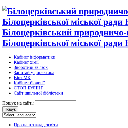
Білоцерківський природничо-
Білоцерківської міської ради 
Кабінет інформатики
Кабінет хімії
Зворотній зв'язок
Запитай у директора
Вірт МК
Кабінет біології
СТОП БУЛІНГ
Сайт шкільної бібліотеки
Пошук на сайті:
Про наш заклад освіти