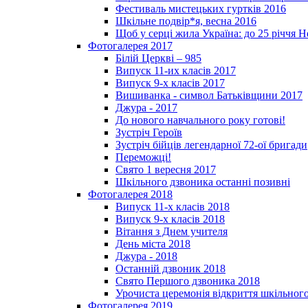
Фестиваль мистецьких гуртків 2016
Шкільне подвір*я, весна 2016
Щоб у серці жила Україна: до 25­ річчя 
Фотогалерея 2017
Білій Церкві – 985
Випуск 11-их класів 2017
Випуск 9-х класів 2017
Вишиванка - символ Батьківщини 2017
Джура - 2017
До нового навчального року готові!
Зустріч Героїв
Зустріч бійців легендарної 72-ої бригади
Переможці!
Свято 1 вересня 2017
Шкільного дзвоника останні позивні
Фотогалерея 2018
Випуск 11-х класів 2018
Випуск 9-х класів 2018
Вітання з Днем учителя
День міста 2018
Джура - 2018
Останній дзвоник 2018
Свято Першого дзвоника 2018
Урочиста церемонія відкриття шкільного
Фотогалерея 2019