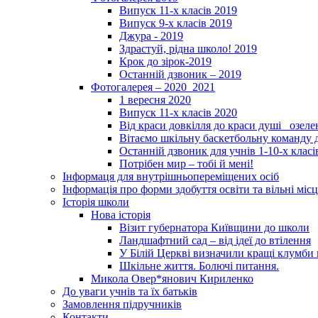
Випуск 11-х класів 2019
Випуск 9-х класів 2019
Джура - 2019
Здрастуй, рідна школо! 2019
Крок до зірок-2019
Останній дзвоник – 2019
Фотогалерея – 2020_2021
1 вересня 2020
Випуск 11-х класів 2020
Від краси довкілля до краси душі _озел
Вітаємо шкільну баскетбольну команду д
Останній дзвоник для учнів 1-10-х класі
Потрібен мир – тобі й мені!
Інформаця для внутрішньопереміщених осіб
Інформація про форми здобуття освіти та вільні місц
Історія школи
Нова історія
Візит губернатора Київщини до школи
Ландшафтний сад – від ідеї до втілення
У Білій Церкві визначили кращі клумби 
Шкільне життя. Болючі питання.
Микола Овер*янович Кириленко
До уваги учнів та їх батьків
Замовлення підручників
Контакти