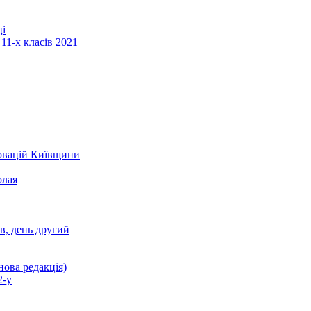
ці
11-х класів 2021
новацій Київщини
олая
ів, день другий
нова редакція)
2-у