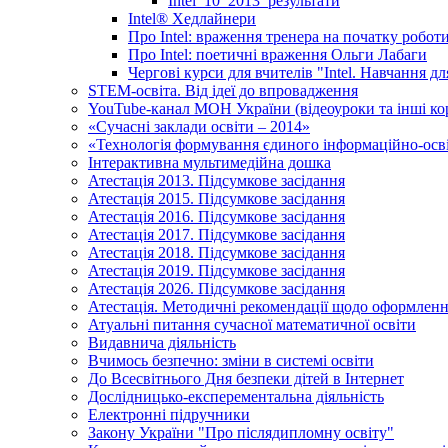
Intel_10_2013_результати
Іntel® Хедлайнери
Про Intel: враження тренера на початку робот
Про Intel: поетичні враження Ольги Лабаги
Чергові курси для вчителів "Intel. Навчання д
STEM-освіта. Від ідеї до впровадження
YouTube-канал МОН України (відеоуроки та інші ко
«Сучасні заклади освіти – 2014»
«Технологія формування єдиного інформаційно-осві
Інтерактивна мультимедійна дошка
Атестація 2013. Підсумкове засідання
Атестація 2015. Підсумкове засідання
Атестація 2016. Підсумкове засідання
Атестація 2017. Підсумкове засідання
Атестація 2018. Підсумкове засідання
Атестація 2019. Підсумкове засідання
Атестація 2026. Підсумкове засідання
Атестація. Методичні рекомендації щодо оформленн
Атуальні питання сучасної математичної освіти
Видавнича діяльність
Вчимось безпечно: зміни в системі освіти
До Всесвітнього Дня безпеки дітей в Інтернет
Дослідницько-експерементальна діяльність
Електронні підручники
Закону України "Про післядипломну освіту"