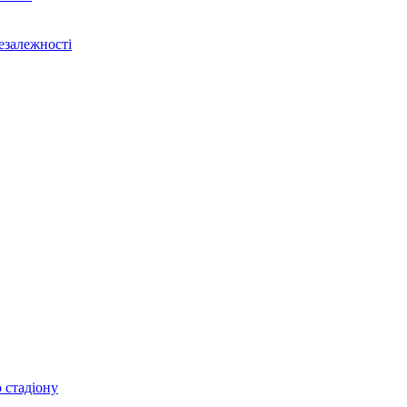
Незалежності
 стадіону