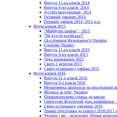
Випуск 11-их класів 2014
Випуск 9-их класів_2014
Зустріч випускників_2014
Останній дзвоник 2014
Перший дзвінок 2014_2015 н.р.
Фотогалерея 2015
"Майбутнє країни" - 2015
"Не купуй російське!"
24-а річниця Незалежності України
Єднаємо Україну
Випуск 11-их класів 2015
Випуск 9-их класів 2015
День вишиванки 2015
Свято 1 вересня 2015
Свято останнього дзвінка 2015
Фотогалерея 2016
Випуск 11-х класів 2016
Випуск 9-х класів 2016
Мельпомена запросила на мистецький а
Молюсь за тебе, Україно
Першовереснева стежка до школи
Святкуємо Всесвітній день вишиванки –
Свято останнього дзвоника 2016
Триває підготовка до нового 2016/2017 
Україна і ми – незалежні. Перше вересня