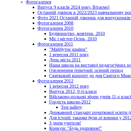
Фотогалерея
Випуск 9 класів 2024 року. Вітаємо!
Останній дзвінок в 2022/2023 навчальному ро
Фото 2021 Останній дзвоник для випускників 
Фотогалерея 2008
Фотогалерея 2010
Будівництво, жовтень_2010
Міс і містер Осінь_2010
Фотогалерея 2011
"Майбутнє країни"
1 вересня 2011 року
День міста 2011
Наша школа на виставці педагогічних 
Озеленення території: осінній період
Святковий концерт до дня Святого Мик
Фотогалерея 2012
1 вересня 2012 року
Випуск 2012, 9-ті класи
Військово-польові збори учнів 11-х клас
Гордість школи-2012
Test gallery
Державний стандарт початкової освіти (
Для історії: такими були ці ялинки у 201
З днем учителя!
Конкурс "Будь здоровим!"