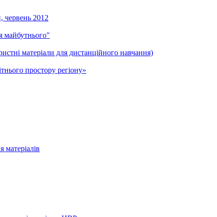
и, червень 2012
ля майбутнього"
ристні матеріали для дистанційного навчання)
тнього простору регіону»
я матеріалів