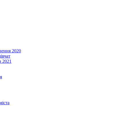
енення 2020
івчат
в 2021
я
міста