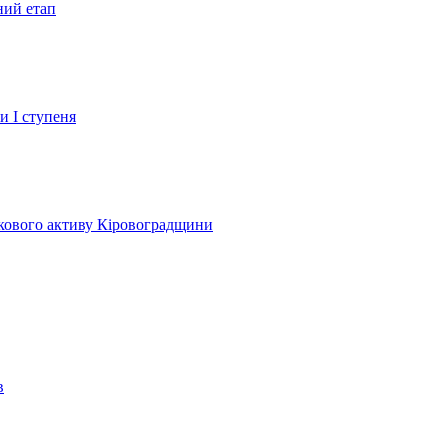
ний етап
и І ступеня
лкового активу Кіровоградщини
в