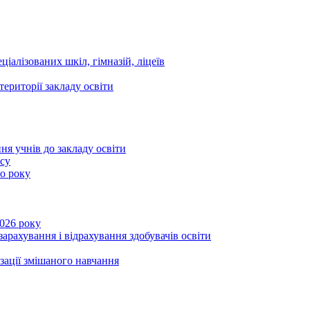
ціалізованих шкіл, гімназій, ліцеїв
території закладу освіти
ня учнів до закладу освіти
асу
го року
2026 року
зарахування і відрахування здобувачів освіти
ізації змішаного навчання