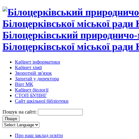
Білоцерківський природничо-
Білоцерківської міської ради 
Кабінет інформатики
Кабінет хімії
Зворотній зв'язок
Запитай у директора
Вірт МК
Кабінет біології
СТОП БУЛІНГ
Сайт шкільної бібліотеки
Пошук на сайті:
Про наш заклад освіти