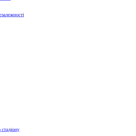
Незалежності
 стадіону