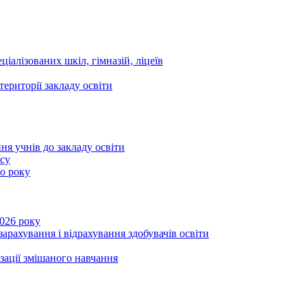
ціалізованих шкіл, гімназій, ліцеїв
території закладу освіти
ня учнів до закладу освіти
асу
го року
2026 року
зарахування і відрахування здобувачів освіти
ізації змішаного навчання