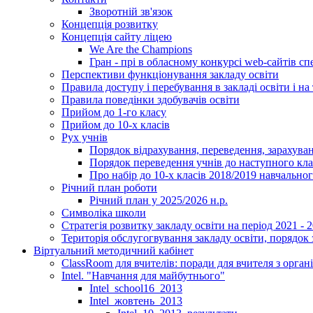
Зворотній зв'язок
Концепція розвитку
Концепція сайту ліцею
We Are the Champions
Гран - прі в обласному конкурсі web-сайтів спе
Перспективи функціонування закладу освіти
Правила доступу і перебування в закладі освіти і на 
Правила поведінки здобувачів освіти
Прийом до 1-го класу
Прийом до 10-х класів
Рух учнів
Порядок відрахування, переведення, зарахуван
Порядок переведення учнів до наступного кл
Про набір до 10-х класів 2018/2019 навчально
Річний план роботи
Річний план у 2025/2026 н.р.
Символіка школи
Стратегія розвитку закладу освіти на період 2021 - 
Територія обслугогвування закладу освіти, порядок 
Віртуальний методичний кабінет
ClassRoom для вчителів: поради для вчителя з орган
Intel. "Навчання для майбутнього"
Intel_school16_2013
Intel_жовтень_2013