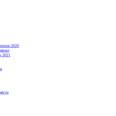
енення 2020
івчат
в 2021
я
міста