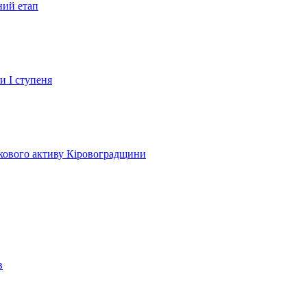
ний етап
и І ступеня
лкового активу Кіровоградщини
в