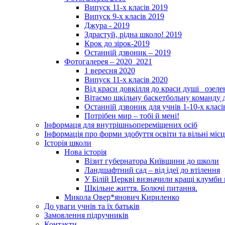
Випуск 11-х класів 2019
Випуск 9-х класів 2019
Джура - 2019
Здрастуй, рідна школо! 2019
Крок до зірок-2019
Останній дзвоник – 2019
Фотогалерея – 2020_2021
1 вересня 2020
Випуск 11-х класів 2020
Від краси довкілля до краси душі _озел
Вітаємо шкільну баскетбольну команду д
Останній дзвоник для учнів 1-10-х класі
Потрібен мир – тобі й мені!
Інформаця для внутрішньопереміщених осіб
Інформація про форми здобуття освіти та вільні місц
Історія школи
Нова історія
Візит губернатора Київщини до школи
Ландшафтний сад – від ідеї до втілення
У Білій Церкві визначили кращі клумби 
Шкільне життя. Болючі питання.
Микола Овер*янович Кириленко
До уваги учнів та їх батьків
Замовлення підручників
Контакти