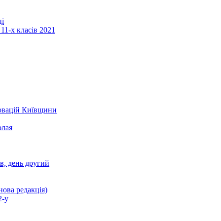
ці
11-х класів 2021
новацій Київщини
олая
ів, день другий
нова редакція)
2-у