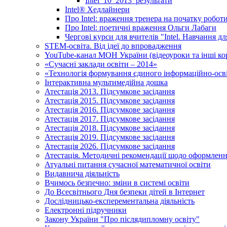
Intel_10_2013_результати
Іntel® Хедлайнери
Про Intel: враження тренера на початку робот
Про Intel: поетичні враження Ольги Лабаги
Чергові курси для вчителів "Intel. Навчання д
STEM-освіта. Від ідеї до впровадження
YouTube-канал МОН України (відеоуроки та інші ко
«Сучасні заклади освіти – 2014»
«Технологія формування єдиного інформаційно-осві
Інтерактивна мультимедійна дошка
Атестація 2013. Підсумкове засідання
Атестація 2015. Підсумкове засідання
Атестація 2016. Підсумкове засідання
Атестація 2017. Підсумкове засідання
Атестація 2018. Підсумкове засідання
Атестація 2019. Підсумкове засідання
Атестація 2026. Підсумкове засідання
Атестація. Методичні рекомендації щодо оформленн
Атуальні питання сучасної математичної освіти
Видавнича діяльність
Вчимось безпечно: зміни в системі освіти
До Всесвітнього Дня безпеки дітей в Інтернет
Дослідницько-експерементальна діяльність
Електронні підручники
Закону України "Про післядипломну освіту"