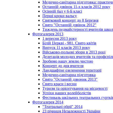
Медично-санітарна підготовка: практич
Останній дзвінок 11-х класів 2012 року
Осінній бал у 6-Б класі
Перші кроки вальсу
Святковий концерт до 8 Березня
Свято "Останній дзвінок 2012"
Тиждень педмайстерності вчителів школ
Фотогалерея 2013
1 вересня 2013 року
Білій Церкві - 981. Свято квітів
Випуск 11 класів 2013 року
Військово-польові збори в 2013 році
Делегація молодих вчителів та профспі
Зробимо нашу землю чистою
Концерт до дня вчителя
Ландшафтне озеленення території
Медично-санітарна підготовка
Свято "Останній дзвоник 2013"
Свято краси і весни
Туризм та орієнтування на місцевості
Успіхи наших волейболістів
Фестиваль шкільних театральних гурткі
Фотогалерея 2014
"Театральні обрії" 2014
23 річниця Незалежності України