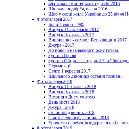
Фестиваль мистецьких гуртків 2016
Шкільне подвір*я, весна 2016
Щоб у серці жила Україна: до 25­ річчя 
Фотогалерея 2017
Білій Церкві – 985
Випуск 11-их класів 2017
Випуск 9-х класів 2017
Вишиванка - символ Батьківщини 2017
Джура - 2017
До нового навчального року готові!
Зустріч Героїв
Зустріч бійців легендарної 72-ої бригади
Переможці!
Свято 1 вересня 2017
Шкільного дзвоника останні позивні
Фотогалерея 2018
Випуск 11-х класів 2018
Випуск 9-х класів 2018
Вітання з Днем учителя
День міста 2018
Джура - 2018
Останній дзвоник 2018
Свято Першого дзвоника 2018
Урочиста церемонія відкриття шкільного
Фотогалерея 2019