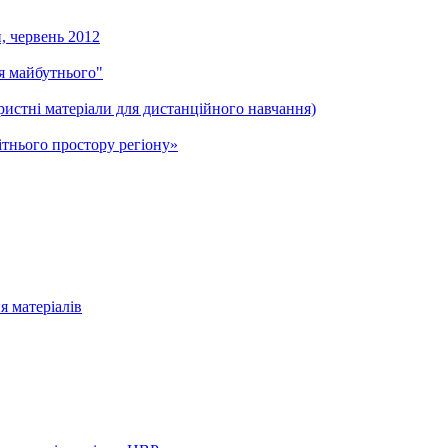
и, червень 2012
ля майбутнього"
ристні матеріали для дистанційного навчання)
тнього простору регіону»
я матеріалів