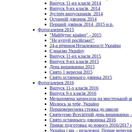
Випуск 11-их класів 2014
Випуск 9-их класів_2014
Зустріч випускників_2014
Останній дзвоник 2014
Перший дзвінок 2014_2015 н.р.
Фотогалерея 2015
"Майбутнє країни" - 2015
"Не купуй російське!"
24-а річниця Незалежності України
Єднаємо Україну
Випуск 11-их класів 2015
Випуск 9-их класів 2015
День вишиванки 2015
Свято 1 вересня 2015
Свято останнього дзвінка 2015
Фотогалерея 2016
Випуск 11-х класів 2016
Випуск 9-х класів 2016
Мельпомена запросила на мистецький а
Молюсь за тебе, Україно
Першовереснева стежка до школи
Святкуємо Всесвітній день вишиванки –
Свято останнього дзвоника 2016
Триває підготовка до нового 2016/2017 
Україна і ми – незалежні. Перше вересня