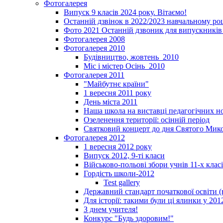
Фотогалерея
Випуск 9 класів 2024 року. Вітаємо!
Останній дзвінок в 2022/2023 навчальному ро
Фото 2021 Останній дзвоник для випускників 
Фотогалерея 2008
Фотогалерея 2010
Будівництво, жовтень_2010
Міс і містер Осінь_2010
Фотогалерея 2011
"Майбутнє країни"
1 вересня 2011 року
День міста 2011
Наша школа на виставці педагогічних 
Озеленення території: осінній період
Святковий концерт до дня Святого Мик
Фотогалерея 2012
1 вересня 2012 року
Випуск 2012, 9-ті класи
Військово-польові збори учнів 11-х клас
Гордість школи-2012
Test gallery
Державний стандарт початкової освіти (
Для історії: такими були ці ялинки у 201
З днем учителя!
Конкурс "Будь здоровим!"