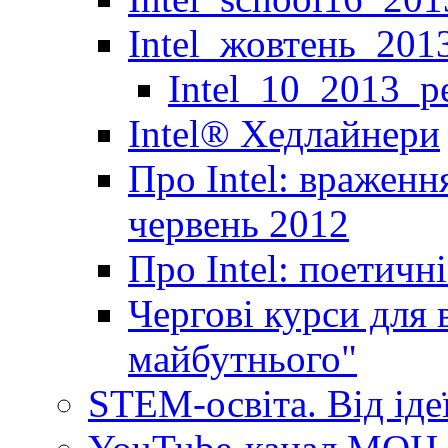
Intel_жовтень_201
Intel_10_2013_р
Іntel® Хедлайнери
Про Intel: враженн
червень 2012
Про Intel: поетичн
Чергові курси для 
майбутнього"
STEM-освіта. Від іде