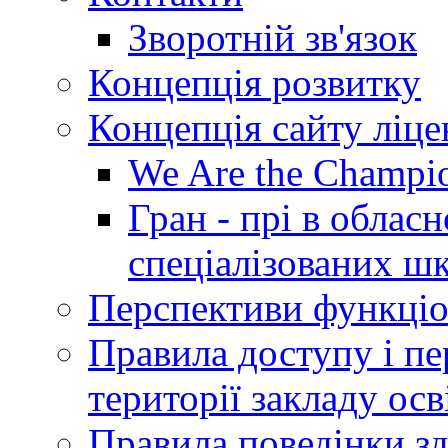
Зворотній зв'язок
Концепція розвитку
Концепція сайту ліц
We Are the Champi
Гран - прі в облас
спеціалізованих шкі
Перспективи функціо
Правила доступу і пер
території закладу осв
Правила поведінки зд