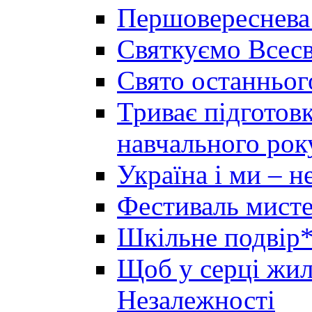
Першовереснева
Святкуємо Всесв
Свято останньог
Триває підготов
навчального рок
Україна і ми – 
Фестиваль мисте
Шкільне подвір*
Щоб у серці жила
Незалежності