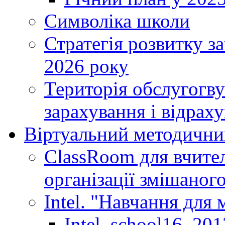
Символіка школи
Стратегія розвитку за
2026 року
Територія обслугогву
зарахування і відраху
Віртуальний методични
ClassRoom для вчител
організації змішаног
Intel. "Навчання для
Intel_school16_201