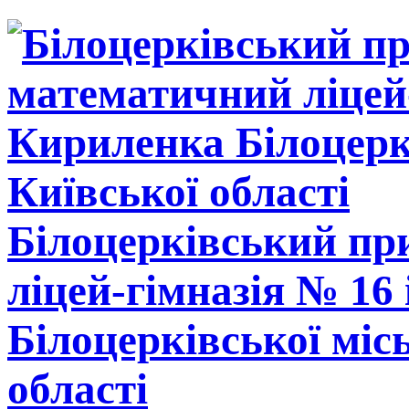
Білоцерківський п
ліцей-гімназія № 16
Білоцерківської міс
області