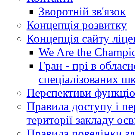
Зворотній зв'язок
Концепція розвитку
Концепція сайту ліц
We Are the Champi
Гран - прі в облас
спеціалізованих шкі
Перспективи функціо
Правила доступу і пер
території закладу осв
Правила поведінки зд