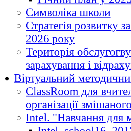
Символіка школи
Стратегія розвитку за
2026 року
Територія обслугогву
зарахування і відраху
Віртуальний методични
ClassRoom для вчител
організації змішаног
Intel. "Навчання для
Intel_school16_201