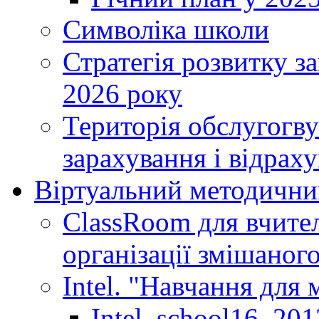
Символіка школи
Стратегія розвитку за
2026 року
Територія обслугогву
зарахування і відраху
Віртуальний методични
ClassRoom для вчител
організації змішаног
Intel. "Навчання для
Intel_school16_201