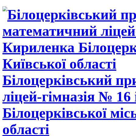
Білоцерківський п
ліцей-гімназія № 16
Білоцерківської міс
області