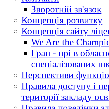
Зворотній зв'язок
Концепція розвитку
Концепція сайту ліц
We Are the Champi
Гран - прі в облас
спеціалізованих шкі
Перспективи функціо
Правила доступу і пер
території закладу осв
Правила поведінки зд