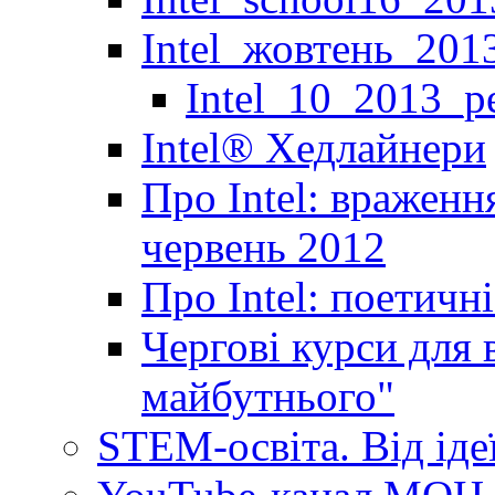
Intel_жовтень_201
Intel_10_2013_р
Іntel® Хедлайнери
Про Intel: враженн
червень 2012
Про Intel: поетичн
Чергові курси для 
майбутнього"
STEM-освіта. Від іде