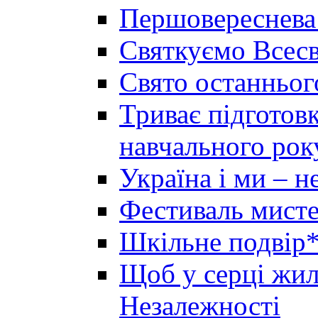
Першовереснева
Святкуємо Всесв
Свято останньог
Триває підготов
навчального рок
Україна і ми – 
Фестиваль мисте
Шкільне подвір*
Щоб у серці жила
Незалежності