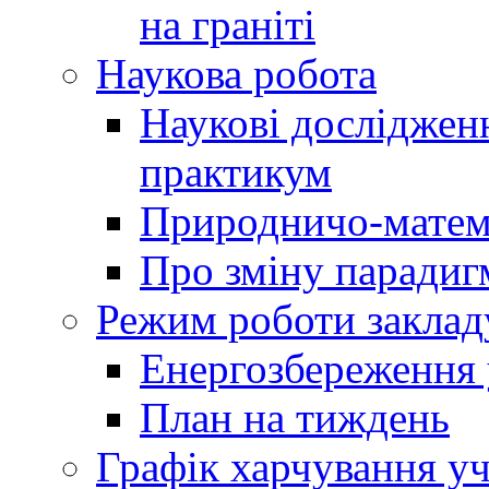
на граніті
Наукова робота
Наукові досліджен
практикум
Природничо-матем
Про зміну парадиг
Режим роботи заклад
Енергозбереження у
План на тиждень
Графік харчування уч