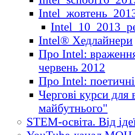
Intel_жовтень_201
Intel_10_2013_р
Іntel® Хедлайнери
Про Intel: враженн
червень 2012
Про Intel: поетичн
Чергові курси для 
майбутнього"
STEM-освіта. Від іде