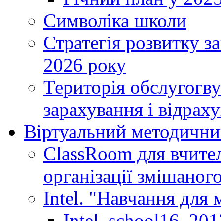
Символіка школи
Стратегія розвитку за
2026 року
Територія обслугогву
зарахування і відраху
Віртуальний методични
ClassRoom для вчител
організації змішаног
Intel. "Навчання для
Intel_school16_201