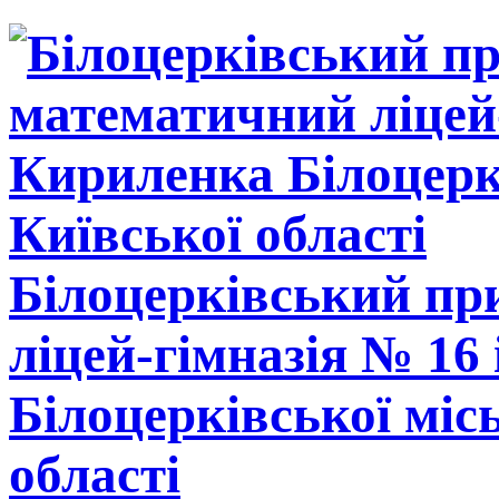
Білоцерківський п
ліцей-гімназія № 16
Білоцерківської міс
області