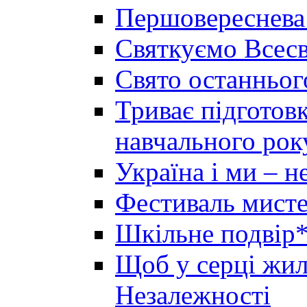
Першовереснева
Святкуємо Всесв
Свято останньог
Триває підготов
навчального рок
Україна і ми – 
Фестиваль мисте
Шкільне подвір*
Щоб у серці жила
Незалежності