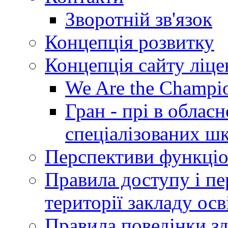
Зворотній зв'язок
Концепція розвитку
Концепція сайту ліц
We Are the Champi
Гран - прі в облас
спеціалізованих шкі
Перспективи функціо
Правила доступу і пер
території закладу осв
Правила поведінки зд