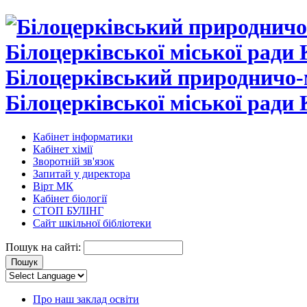
Білоцерківський природничо-
Білоцерківської міської ради 
Кабінет інформатики
Кабінет хімії
Зворотній зв'язок
Запитай у директора
Вірт МК
Кабінет біології
СТОП БУЛІНГ
Сайт шкільної бібліотеки
Пошук на сайті:
Про наш заклад освіти