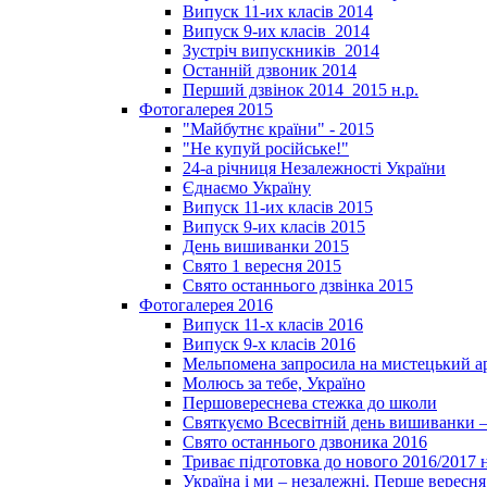
Випуск 11-их класів 2014
Випуск 9-их класів_2014
Зустріч випускників_2014
Останній дзвоник 2014
Перший дзвінок 2014_2015 н.р.
Фотогалерея 2015
"Майбутнє країни" - 2015
"Не купуй російське!"
24-а річниця Незалежності України
Єднаємо Україну
Випуск 11-их класів 2015
Випуск 9-их класів 2015
День вишиванки 2015
Свято 1 вересня 2015
Свято останнього дзвінка 2015
Фотогалерея 2016
Випуск 11-х класів 2016
Випуск 9-х класів 2016
Мельпомена запросила на мистецький а
Молюсь за тебе, Україно
Першовереснева стежка до школи
Святкуємо Всесвітній день вишиванки –
Свято останнього дзвоника 2016
Триває підготовка до нового 2016/2017 
Україна і ми – незалежні. Перше вересня