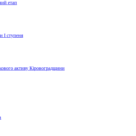
ний етап
и І ступеня
лкового активу Кіровоградщини
в