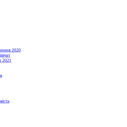
енення 2020
івчат
в 2021
я
міста