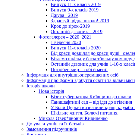
Випуск 11-х класів 2019
Випуск 9-х класів 2019
Джура - 2019
Здрастуй, рідна школо! 2019
Крок до зірок-2019
Останній дзвоник – 2019
Фотогалерея – 2020_2021
1 вересня 2020
Випуск 11-х класів 2020
Від краси довкілля до краси душі _озел
Вітаємо шкільну баскетбольну команду д
Останній дзвоник для учнів 1-10-х класі
Потрібен мир – тобі й мені!
Інформаця для внутрішньопереміщених осіб
Інформація про форми здобуття освіти та вільні місц
Історія школи
Нова історія
Візит губернатора Київщини до школи
Ландшафтний сад – від ідеї до втілення
У Білій Церкві визначили кращі клумби 
Шкільне життя. Болючі питання.
Микола Овер*янович Кириленко
До уваги учнів та їх батьків
Замовлення підручників
Контакти