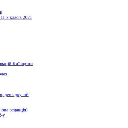
ці
11-х класів 2021
новацій Київщини
олая
ів, день другий
нова редакція)
2-у