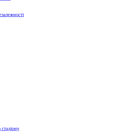
Незалежності
 стадіону