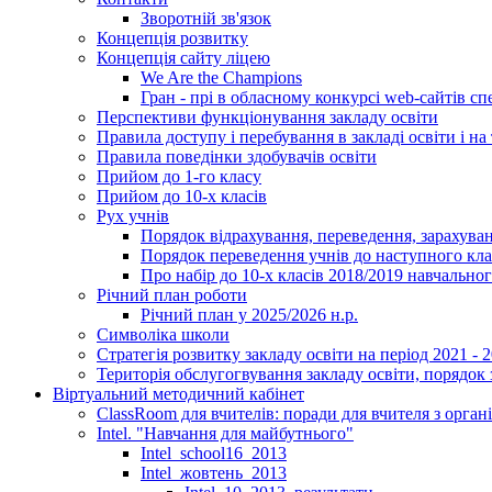
Зворотній зв'язок
Концепція розвитку
Концепція сайту ліцею
We Are the Champions
Гран - прі в обласному конкурсі web-сайтів спе
Перспективи функціонування закладу освіти
Правила доступу і перебування в закладі освіти і на 
Правила поведінки здобувачів освіти
Прийом до 1-го класу
Прийом до 10-х класів
Рух учнів
Порядок відрахування, переведення, зарахуван
Порядок переведення учнів до наступного кл
Про набір до 10-х класів 2018/2019 навчально
Річний план роботи
Річний план у 2025/2026 н.р.
Символіка школи
Стратегія розвитку закладу освіти на період 2021 - 
Територія обслугогвування закладу освіти, порядок 
Віртуальний методичний кабінет
ClassRoom для вчителів: поради для вчителя з орган
Intel. "Навчання для майбутнього"
Intel_school16_2013
Intel_жовтень_2013