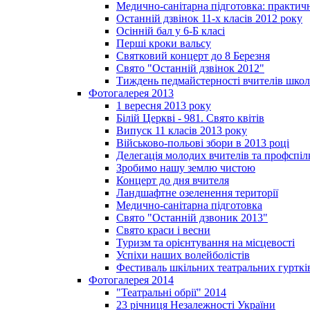
Медично-санітарна підготовка: практич
Останній дзвінок 11-х класів 2012 року
Осінній бал у 6-Б класі
Перші кроки вальсу
Святковий концерт до 8 Березня
Свято "Останній дзвінок 2012"
Тиждень педмайстерності вчителів школ
Фотогалерея 2013
1 вересня 2013 року
Білій Церкві - 981. Свято квітів
Випуск 11 класів 2013 року
Військово-польові збори в 2013 році
Делегація молодих вчителів та профспі
Зробимо нашу землю чистою
Концерт до дня вчителя
Ландшафтне озеленення території
Медично-санітарна підготовка
Свято "Останній дзвоник 2013"
Свято краси і весни
Туризм та орієнтування на місцевості
Успіхи наших волейболістів
Фестиваль шкільних театральних гурткі
Фотогалерея 2014
"Театральні обрії" 2014
23 річниця Незалежності України