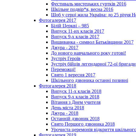
Фестиваль мистецьких гуртків 2016
Шкільне подвір*я, весна 2016
Щоб у серці жила Україна: до 25­ річчя 
Фотогалерея 2017
Білій Церкві – 985
Випуск 11-их класів 2017
Випуск 9-х класів 2017
Вишиванка - символ Батьківщини 2017
Джура - 2017
До нового навчального року готові!
Зустріч Героїв
Зустріч бійців легендарної 72-ої бригади
Переможці!
Свято 1 вересня 2017
Шкільного дзвоника останні позивні
Фотогалерея 2018
Випуск 11-х класів 2018
Випуск 9-х класів 2018
Вітання з Днем учителя
День міста 2018
Джура - 2018
Останній дзвоник 2018
Свято Першого дзвоника 2018
Урочиста церемонія відкриття шкільного
Фотогалерея 2019