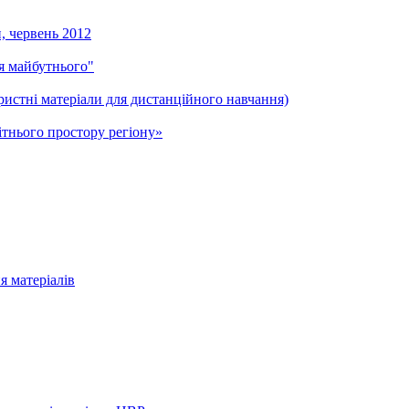
и, червень 2012
ля майбутнього"
ристні матеріали для дистанційного навчання)
тнього простору регіону»
я матеріалів