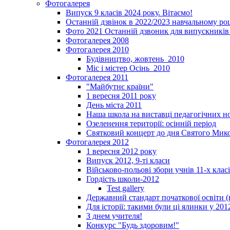
Фотогалерея
Випуск 9 класів 2024 року. Вітаємо!
Останній дзвінок в 2022/2023 навчальному ро
Фото 2021 Останній дзвоник для випускників 
Фотогалерея 2008
Фотогалерея 2010
Будівництво, жовтень_2010
Міс і містер Осінь_2010
Фотогалерея 2011
"Майбутнє країни"
1 вересня 2011 року
День міста 2011
Наша школа на виставці педагогічних 
Озеленення території: осінній період
Святковий концерт до дня Святого Мик
Фотогалерея 2012
1 вересня 2012 року
Випуск 2012, 9-ті класи
Військово-польові збори учнів 11-х клас
Гордість школи-2012
Test gallery
Державний стандарт початкової освіти (
Для історії: такими були ці ялинки у 201
З днем учителя!
Конкурс "Будь здоровим!"