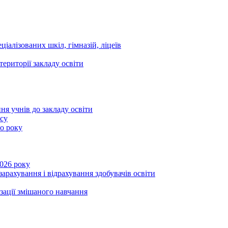
ціалізованих шкіл, гімназій, ліцеїв
території закладу освіти
ня учнів до закладу освіти
асу
го року
2026 року
зарахування і відрахування здобувачів освіти
ізації змішаного навчання