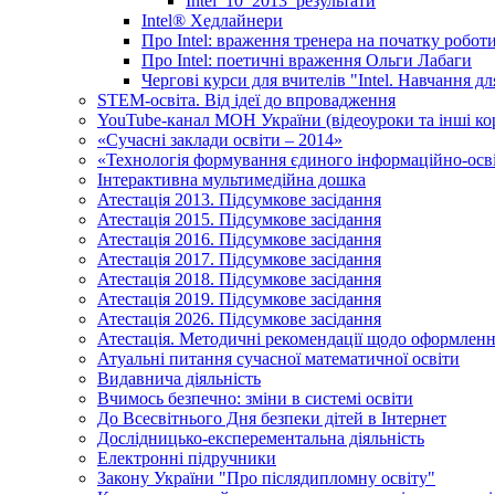
Intel_10_2013_результати
Іntel® Хедлайнери
Про Intel: враження тренера на початку робот
Про Intel: поетичні враження Ольги Лабаги
Чергові курси для вчителів "Intel. Навчання д
STEM-освіта. Від ідеї до впровадження
YouTube-канал МОН України (відеоуроки та інші ко
«Сучасні заклади освіти – 2014»
«Технологія формування єдиного інформаційно-осві
Інтерактивна мультимедійна дошка
Атестація 2013. Підсумкове засідання
Атестація 2015. Підсумкове засідання
Атестація 2016. Підсумкове засідання
Атестація 2017. Підсумкове засідання
Атестація 2018. Підсумкове засідання
Атестація 2019. Підсумкове засідання
Атестація 2026. Підсумкове засідання
Атестація. Методичні рекомендації щодо оформленн
Атуальні питання сучасної математичної освіти
Видавнича діяльність
Вчимось безпечно: зміни в системі освіти
До Всесвітнього Дня безпеки дітей в Інтернет
Дослідницько-експерементальна діяльність
Електронні підручники
Закону України "Про післядипломну освіту"